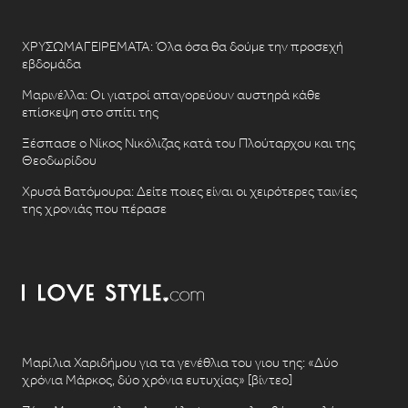
ΧΡΥΣΩΜΑΓΕΙΡΕΜΑΤΑ: Όλα όσα θα δούμε την προσεχή
εβδομάδα
Μαρινέλλα: Οι γιατροί απαγορεύουν αυστηρά κάθε
επίσκεψη στο σπίτι της
Ξέσπασε ο Νίκος Νικόλιζας κατά του Πλούταρχου και της
Θεοδωρίδου
Χρυσά Βατόμουρα: Δείτε ποιες είναι οι χειρότερες ταινίες
της χρονιάς που πέρασε
Μαρίλια Χαριδήμου για τα γενέθλια του γιου της: «Δύο
χρόνια Μάρκος, δύο χρόνια ευτυχίας» [βίντεο]