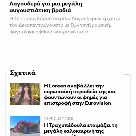
Λαγουδερά για μια μεγάλη
αυγουστιάτικη βραδιά
Η 3η Ετήσια Χοροεσπερίδα Λαγουδερών έρχεται
τον Δεκαπενταύγουστο με ζωντανή μουσική,
φαγητό και άφθονο κυπριακό ποτό
Σχετικά
Η Loreen αναβάλλει την
ευρωπαϊκή περιοδεία της και
φουντώνουν οι φημές για
επιστροφή στην Eurovision
14 AUGUST 2026
Η Τραχυπέδουλα ετοιμάζει τη
μεγάλη καλοκαιρινή της