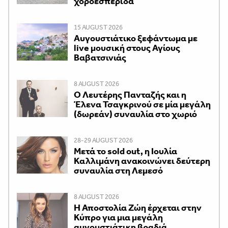
χοροεσπερίδα
15 AUGUST 2026
Αυγουστιάτικο ξεφάντωμα με
live μουσική στους Αγίους
Βαβατσινιάς
8 AUGUST 2026
Ο Λευτέρης Πανταζής και η
Έλενα Τσαγκρινού σε μία μεγάλη
(δωρεάν) συναυλία στο χωριό
28-29 AUGUST 2026
Μετά το sold out, η Ιουλία
Καλλιμάνη ανακοινώνει δεύτερη
συναυλία στη Λεμεσό
8 AUGUST 2026
Η Αποστολία Ζώη έρχεται στην
Κύπρο για μια μεγάλη
αυγουστιάτικη βραδιά