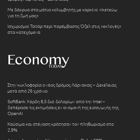
Με δάκρυα στα μάτια κολυμβητής με καρκίνο: «Ικετεύω
για τη ζωή μας»
Ισχυρισμοί Τατάρ περί παρέμβασης Όζελ στις «εκλογές»
στα κατεχόμενα
Στην κυκλοφορία ο νέος δρόμος Λάρνακας – Δεκέλειας
μετά από 26 χρόνια
SoftBank: Κέρδη 8,5 δισ. δολαρίων από την Intel –
Ξεπέρασε τις εκτιμήσεις εν αναμονή της εισαγωγής της
OpenAI
Καύσιμα και στέγαση κράτησαν τον πληθωρισμό στο
2,9%