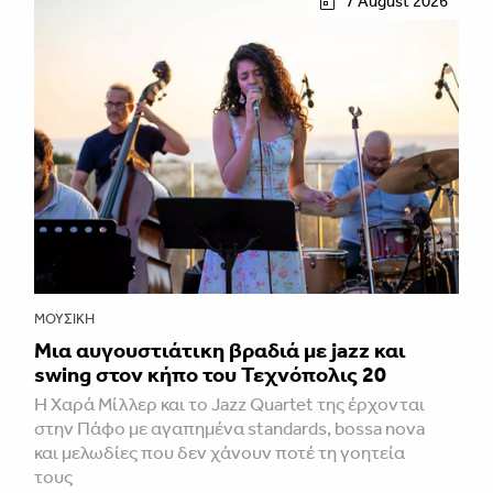
7 August 2026
ΜΟΥΣΙΚΉ
Μια αυγουστιάτικη βραδιά με jazz και
swing στον κήπο του Τεχνόπολις 20
Η Χαρά Μίλλερ και το Jazz Quartet της έρχονται
στην Πάφο με αγαπημένα standards, bossa nova
και μελωδίες που δεν χάνουν ποτέ τη γοητεία
τους