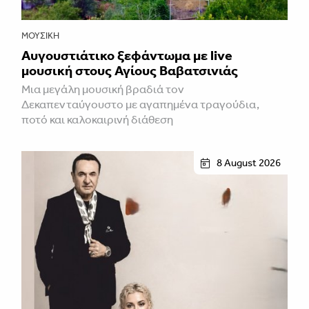
ΜΟΥΣΙΚΉ
Αυγουστιάτικο ξεφάντωμα με live
μουσική στους Αγίους Βαβατσινιάς
Μια μεγάλη μουσική βραδιά τον
Δεκαπενταύγουστο με αγαπημένα τραγούδια,
ποτό και καλοκαιρινή διάθεση
8 August 2026