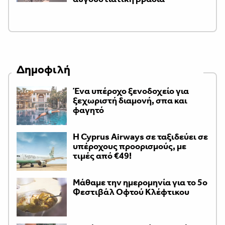
Δημοφιλή
Ένα υπέροχο ξενοδοχείο για
ξεχωριστή διαμονή, σπα και
φαγητό
H Cyprus Airways σε ταξιδεύει σε
υπέροχους προορισμούς, με
τιμές από €49!
Μάθαμε την ημερομηνία για το 5ο
Φεστιβάλ Οφτού Κλέφτικου