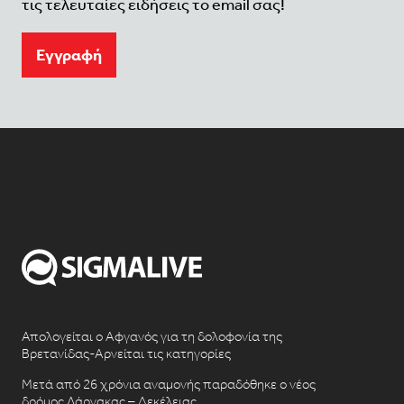
τις τελευταίες ειδήσεις το email σας!
Eγγραφή
Απολογείται ο Αφγανός για τη δολοφονία της
Βρετανίδας-Αρνείται τις κατηγορίες
Μετά από 26 χρόνια αναμονής παραδόθηκε ο νέος
δρόμος Λάρνακας – Δεκέλειας