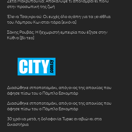
Ζέτα Μακρυπούλια: Αποκάλυψε τι απολαμβάνει πολύ
στην προσωπική της ζωή
Έλενα Τσαγκρινού: Οι ευχές όλο αγάπη για τα γενέθλια
του Λάμπρου Κωνσταντάρα [εικόνα]
Σάκης Ρουβάς: Η ξεχωριστή εμπειρία που έζησε στην
Κύθνο [βίντεο]
Διασώθηκε ιπποποταμάκι, απόγονος της αποικίας που
άφησε πίσω του ο Πάμπλο Εσκομπάρ
Διασώθηκε ιπποποταμάκι, απόγονος της αποικίας που
άφησε πίσω του ο Πάμπλο Εσκομπάρ
30 χρόνια μετά, η δολοφονία Tupac αναβιώνει στα
δικαστήρια