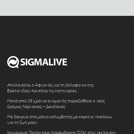
Απολογείται ο Αφγανός για τη δολοφονία της
Βρετανίδας-Αρνείται τις κατηγορίες
Μετά από 26 χρόνια αναμονής παραδόθηκε ο νέος
δρόμος Λάρνακας – Δεκέλειας
Με δάκρυα στα μάτια κολυμβητής με καρκίνο: «Ικετεύω
για τη ζωή μας»
Ισχυρισμοί Τατάρ περί παρέμβασης Όζελ στις «εκλογές»