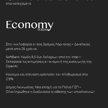
στα κατεχόμενα
Στην κυκλοφορία ο νέος δρόμος Λάρνακας – Δεκέλειας
μετά από 26 χρόνια
SoftBank: Κέρδη 8,5 δισ. δολαρίων από την Intel –
Ξεπέρασε τις εκτιμήσεις εν αναμονή της εισαγωγής της
OpenAI
Καύσιμα και στέγαση κράτησαν τον πληθωρισμό στο
2,9%
Δήμος Λευκωσίας: Νέα εποχή για το Παλιό ΓΣΠ –
Ολοκληρώθηκε η διαδικασία ανάθεσης των υποστατικών