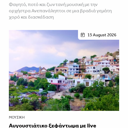
Φαγητό, ποτό και ζωντανή μουσική με την
ορχήστρα Ανεπανάληπτοι σε μια βραδιά γεμάτη
χορό και διασκέδαση
15 August 2026
ΜΟΥΣΙΚΉ
Αυγουστιάτικο ξεφάντωμα με live