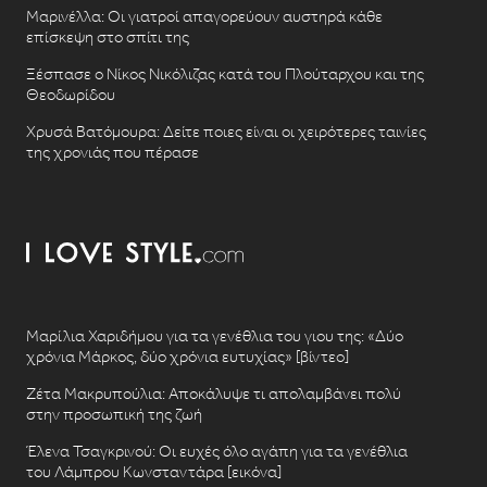
Μαρινέλλα: Οι γιατροί απαγορεύουν αυστηρά κάθε
επίσκεψη στο σπίτι της
Ξέσπασε ο Νίκος Νικόλιζας κατά του Πλούταρχου και της
Θεοδωρίδου
Χρυσά Βατόμουρα: Δείτε ποιες είναι οι χειρότερες ταινίες
της χρονιάς που πέρασε
Μαρίλια Χαριδήμου για τα γενέθλια του γιου της: «Δύο
χρόνια Μάρκος, δύο χρόνια ευτυχίας» [βίντεο]
Ζέτα Μακρυπούλια: Αποκάλυψε τι απολαμβάνει πολύ
στην προσωπική της ζωή
Έλενα Τσαγκρινού: Οι ευχές όλο αγάπη για τα γενέθλια
του Λάμπρου Κωνσταντάρα [εικόνα]