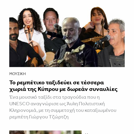
ΜΟΥΣΙΚΉ
Το ρεμπέτικο ταξιδεύει σε τέσσερα
χωριά της Κύπρου με δωρεάν συναυλίες
Ένα μουσικό ταξίδι στα τραγούδια που η
UNESCO αναγνώρισε ως Άυλη Πολιτιστική
Κληρονομιά, με τη συμμετοχή του καταξιωμένου
ρεμπέτη Γιώργου Τζώρτζη