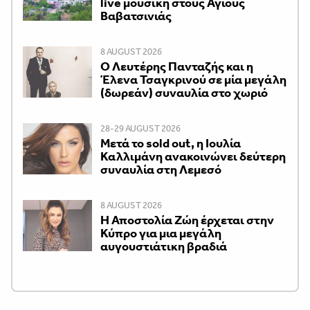
live μουσική στους Αγίους
Βαβατσινιάς
8 AUGUST 2026
Ο Λευτέρης Πανταζής και η
Έλενα Τσαγκρινού σε μία μεγάλη
(δωρεάν) συναυλία στο χωριό
28-29 AUGUST 2026
Μετά το sold out, η Ιουλία
Καλλιμάνη ανακοινώνει δεύτερη
συναυλία στη Λεμεσό
8 AUGUST 2026
Η Αποστολία Ζώη έρχεται στην
Κύπρο για μια μεγάλη
αυγουστιάτικη βραδιά