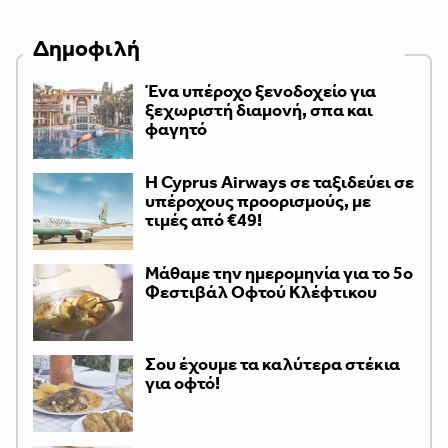
Δημοφιλή
Ένα υπέροχο ξενοδοχείο για
ξεχωριστή διαμονή, σπα και
φαγητό
H Cyprus Airways σε ταξιδεύει σε
υπέροχους προορισμούς, με
τιμές από €49!
Μάθαμε την ημερομηνία για το 5ο
Φεστιβάλ Οφτού Κλέφτικου
Σου έχουμε τα καλύτερα στέκια
για οφτό!