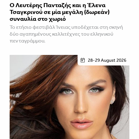
Ο Λευτέρης Πανταζής και η Έλενα
Τσαγκρινού σε μία μεγάλη (δωρεάν)
συναυλία στο χωριό
Το ετήσιο φεστιβάλ Ίνειας υποδέχεται στη σκηνή
δύο αγαπημένους καλλιτέχνες του ελληνικού
πενταγράμμου.
28-29 August 2026