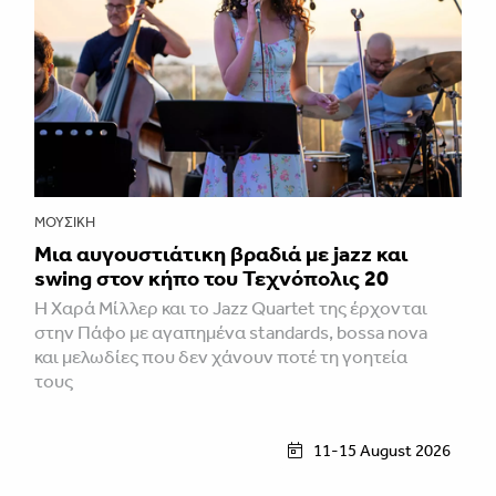
ΜΟΥΣΙΚΉ
Μια αυγουστιάτικη βραδιά με jazz και
swing στον κήπο του Τεχνόπολις 20
Η Χαρά Μίλλερ και το Jazz Quartet της έρχονται
στην Πάφο με αγαπημένα standards, bossa nova
και μελωδίες που δεν χάνουν ποτέ τη γοητεία
τους
11-15 August 2026