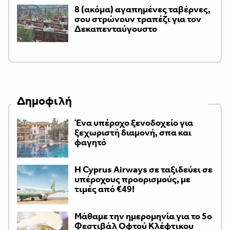
8 (ακόμα) αγαπημένες ταβέρνες,
σου στρώνουν τραπέζι για τον
Δεκαπενταύγουστο
Δημοφιλή
Ένα υπέροχο ξενοδοχείο για
ξεχωριστή διαμονή, σπα και
φαγητό
H Cyprus Airways σε ταξιδεύει σε
υπέροχους προορισμούς, με
τιμές από €49!
Μάθαμε την ημερομηνία για το 5ο
Φεστιβάλ Οφτού Κλέφτικου