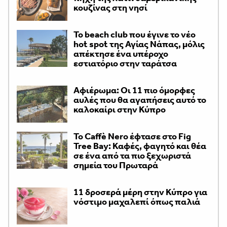
κουζίνας στη νησί
Το beach club που έγινε το νέο
hot spot της Αγίας Νάπας, μόλις
απέκτησε ένα υπέροχο
εστιατόριο στην ταράτσα
Αφιέρωμα: Οι 11 πιο όμορφες
αυλές που θα αγαπήσεις αυτό το
καλοκαίρι στην Κύπρο
Το Caffè Nero έφτασε στο Fig
Tree Bay: Καφές, φαγητό και θέα
σε ένα από τα πιο ξεχωριστά
σημεία του Πρωταρά
11 δροσερά μέρη στην Κύπρο για
νόστιμο μαχαλεπί όπως παλιά