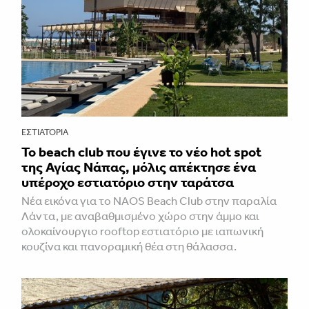
ΕΣΤΙΑΤΌΡΙΑ
Το beach club που έγινε το νέο hot spot
της Αγίας Νάπας, μόλις απέκτησε ένα
υπέροχο εστιατόριο στην ταράτσα
Νέα εικόνα για το NAOS Beach Club στην παραλία
Λάντα, με αναβαθμισμένο χώρο στην άμμο και
ολοκαίνουργιο rooftop εστιατόριο με ιαπωνική
κουζίνα και πανοραμική θέα στη θάλασσα.