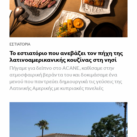
ΕΣΤΙΑΤΌΡΙΑ
Το εστιατόριο που ανεβάζει τον πήχη της
λατινοαμερικανικής κουζίνας στη νησί
Πήγαμε για δείπνο στο ACANE, καθίσαμε στην
ατμοσφαιρική βεράντα του και δοκιμάσαμε ένα
μενού που παντρεύει δημιουργικά τις γεύσεις της
Λατινικής Αμερικής με κυπριακές πινελιές