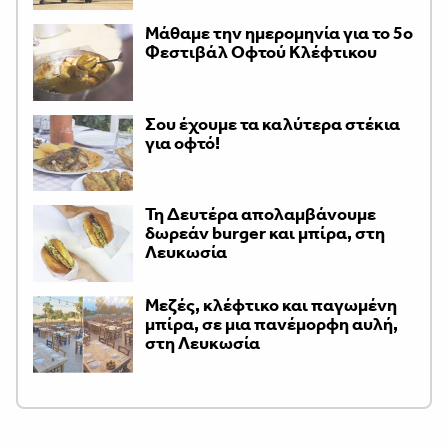
Μάθαμε την ημερομηνία για το 5ο
Φεστιβάλ Οφτού Κλέφτικου
Σου έχουμε τα καλύτερα στέκια
για οφτό!
Τη Δευτέρα απολαμβάνουμε
δωρεάν burger και μπίρα, στη
Λευκωσία
Μεζές, κλέφτικο και παγωμένη
μπίρα, σε μια πανέμορφη αυλή,
στη Λευκωσία