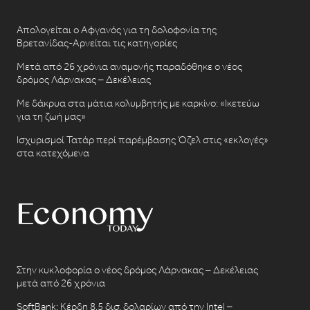
Απολογείται ο Αφγανός για τη δολοφονία της
Βρετανίδας-Αρνείται τις κατηγορίες
Μετά από 26 χρόνια αναμονής παραδόθηκε ο νέος
δρόμος Λάρνακας – Δεκέλειας
Με δάκρυα στα μάτια κολυμβητής με καρκίνο: «Ικετεύω
για τη ζωή μας»
Ισχυρισμοί Τατάρ περί παρέμβασης Όζελ στις «εκλογές»
στα κατεχόμενα
Στην κυκλοφορία ο νέος δρόμος Λάρνακας – Δεκέλειας
μετά από 26 χρόνια
SoftBank: Κέρδη 8,5 δισ. δολαρίων από την Intel –