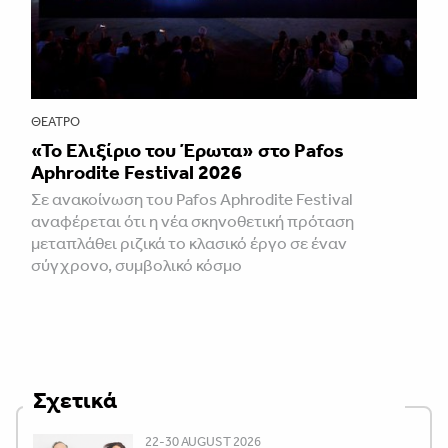
ΘΈΑΤΡΟ
«Το Ελιξίριο του Έρωτα» στο Pafos
Aphrodite Festival 2026
Σε ανακοίνωση του Pafos Aphrodite Festival
αναφέρεται ότι η νέα σκηνοθετική πρόταση
μεταπλάθει ριζικά το κλασικό έργο σε έναν
σύγχρονο, συμβολικό κόσμο
Σχετικά
22-30 AUGUST 2026