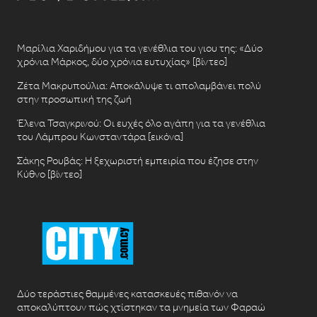
Μαρίλια Χαριδήμου για τα γενέθλια του γιου της: «Δύο
χρόνια Μάρκος, δύο χρόνια ευτυχίας» [βίντεο]
Ζέτα Μακρυπούλια: Αποκάλυψε τι απολαμβάνει πολύ
στην προσωπική της ζωή
Έλενα Τσαγκρινού: Οι ευχές όλο αγάπη για τα γενέθλια
του Λάμπρου Κωνσταντάρα [εικόνα]
Σάκης Ρουβάς: Η ξεχωριστή εμπειρία που έζησε στην
Κύθνο [βίντεο]
Δύο τεράστιες θαμμένες κατασκευές πιθανόν να
αποκαλύπτουν πώς χτίστηκαν τα μνημεία των Φαραώ