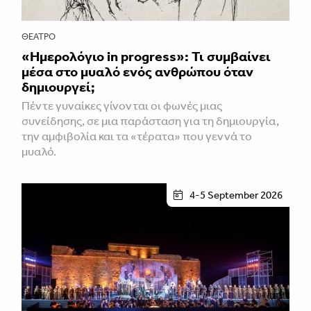
ΘΈΑΤΡΟ
«Ημερολόγιο in progress»: Τι συμβαίνει
μέσα στο μυαλό ενός ανθρώπου όταν
δημιουργεί;
Πέντε γυναίκες γίνονται οι φωνές μιας
συνείδησης, σε μια παράσταση για τη δημιουργία,
την αμφιβολία και τα «τέρατα» που γεννά το
μυαλό.
4-5 September 2026