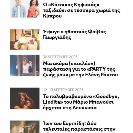
Ο «Κάτοικος Κηφισιάς»
ταξιδεύει σε τέσσερα χωριά της
Κύπρου
Έφυγε ο ηθοποιός Φοίβος
Γεωργιάδης
30 SEPTEMBER 2026
Μία ακόμα (επιπλέον)
παράσταση για το «PARTY της
ζωής μου» με την Ελένη Ράντου
12-13 SEPTEMBER 2026
Το πολυβραβευμένο «Goodbye,
Lindita» του Μάριο Μπανούσι
έρχεται στη Λευκωσία
Ίων του Ευριπίδη: Δύο
τελευταίες παραστάσεις στην