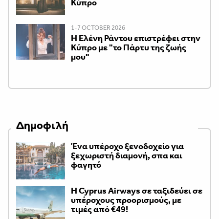
Κύπρο
1-7 OCTOBER 2026
H Ελένη Ράντου επιστρέφει στην
Κύπρο με "το Πάρτυ της ζωής
μου"
Δημοφιλή
Ένα υπέροχο ξενοδοχείο για
ξεχωριστή διαμονή, σπα και
φαγητό
H Cyprus Airways σε ταξιδεύει σε
υπέροχους προορισμούς, με
τιμές από €49!