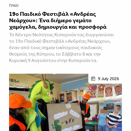
ΠΑΙΔΊ
19ο Παιδικό Φεστιβάλ «Ανδρέας
Νεάρχου»: Ένα διήμερο γεμάτο
χαμόγελα, δημιουργία και προσφορά
Το Κέντρο Νεότητας Κυπερούντας διοργανώνει
το 19ο Παιδικό Φεστιβάλ «Ανδρέας Νεάρχου»,
έναν από τους σημαντικότερους παιδικούς
θεσμούς της Κύπρου, το Σάββατο 8 και την
Κυριακή 9 Αυγούστου στην Κυπερούντα.
9 July 2026