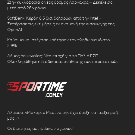
Στην κυκλοφορία ο νέος δρόμος Λάρνακας – Δεκέλειας
μετά από 26 χρόνια
SoftBank: Κέρδη 8,5 δισ. δολαρίων από την Intel –
Ξεπέρασε τις εκτιμήσεις εν αναμονή της εισαγωγής της
OpenAI
Καύσιμα και στέγαση κράτησαν τον πληθωρισμό στο
2,9%
Δήμος Λευκωσίας: Νέα εποχή για το Παλιό ΓΣΠ –
Ολοκληρώθηκε η διαδικασία ανάθεσης των υποστατικών
Αλμέιδα: «Μακάρι ο Μέσι να μην έχει όρεξη να παίξει μαζί
μας…»
Οι διαιτητές των φιλικών αγώνων!