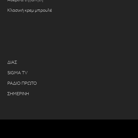
Κλασική κρεμ μπρουλέ
ΔΙΑΣ
SIGMA TV
ΡΑΔΙΟ ΠΡΩΤΟ
ΣΗΜΕΡΙΝΗ