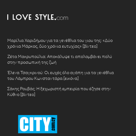
Μαρίλια Χαριδήμου για τα γενέθλια του γιου της: «Δύο
χρόνια Μάρκος, δύο χρόνια ευτυχίας» [βίντεο]
Ζέτα Μακρυπούλια: Αποκάλυψε τι απολαμβάνει πολύ
στην προσωπική της ζωή
Έλενα Τσαγκρινού: Οι ευχές όλο αγάπη για τα γενέθλια
του Λάμπρου Κωνσταντάρα [εικόνα]
Σάκης Ρουβάς: Η ξεχωριστή εμπειρία που έζησε στην
Κύθνο [βίντεο]