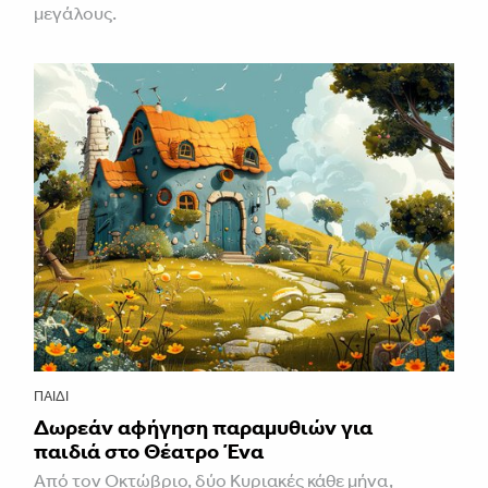
μεγάλους.
ΠΑΙΔΊ
Δωρεάν αφήγηση παραμυθιών για
παιδιά στο Θέατρο Ένα
Από τον Οκτώβριο, δύο Κυριακές κάθε μήνα,