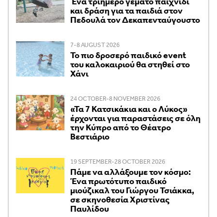
Ένα τριήμερο γεμάτο παιχνίδι
και δράση για τα παιδιά στον
Πεδουλά τον Δεκαπενταύγουστο
7-8 AUGUST 2026
Το πιο δροσερό παιδικό event
του καλοκαιριού θα στηθεί στο
Χάνι
24 OCTOBER-8 NOVEMBER 2026
«Τα 7 Κατσικάκια και ο Λύκος»
έρχονται για παραστάσεις σε όλη
την Κύπρο από το Θέατρο
Βεστιάριο
19 SEPTEMBER-28 OCTOBER 2026
Πάμε να αλλάξουμε τον κόσμο:
Ένα πρωτότυπο παιδικό
μιούζικαλ του Γιώργου Τσιάκκα,
σε σκηνοθεσία Χριστίνας
Παυλίδου