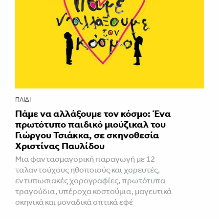
ΠΑΙΔΊ
Πάμε να αλλάξουμε τον κόσμο: Ένα
πρωτότυπο παιδικό μιούζικαλ του
Γιώργου Τσιάκκα, σε σκηνοθεσία
Χριστίνας Παυλίδου
Μια φαντασμαγορική παραγωγή με 12
ταλαντούχους ηθοποιούς και χορευτές,
εντυπωσιακές χορογραφίες, πρωτότυπα
τραγούδια, υπέροχα κοστούμια, μαγευτικά
σκηνικά και μοναδικά οπτικά εφέ