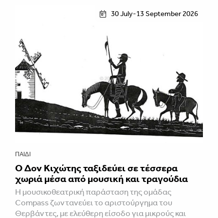
30 July-13 September 2026
ΠΑΙΔΊ
Ο Δον Κιχώτης ταξιδεύει σε τέσσερα
χωριά μέσα από μουσική και τραγούδια
Η μουσικοθεατρική παράσταση της ομάδας
Compass ζωντανεύει το αριστούργημα του
Θερβάντες, με ελεύθερη είσοδο για μικρούς και