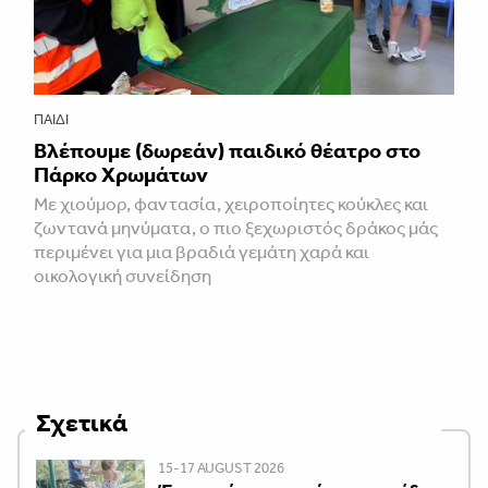
ΠΑΙΔΊ
Βλέπουμε (δωρεάν) παιδικό θέατρο στο
Πάρκο Χρωμάτων
Με χιούμορ, φαντασία, χειροποίητες κούκλες και
ζωντανά μηνύματα, ο πιο ξεχωριστός δράκος μάς
περιμένει για μια βραδιά γεμάτη χαρά και
οικολογική συνείδηση
Σχετικά
15-17 AUGUST 2026