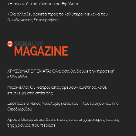
«Η ανοικτή προπόνηση του Θρύλου»
«Θα αλλάξει αρκετά προς το καλύτερο η εικόνα του
Αμμόχωστος Επιστροφής»
ΧΡΥΣΩΜΑΓΕΙΡΕΜΑΤΑ: Όλα όσα θα δούμε την προσεχή
εβδομάδα
Μαρινέλλα: Οι γιατροί απαγορεύουν αυστηρά κάθε
επίσκεψη στο σπίτι της
Ξέσπασε ο Νίκος Νικόλιζας κατά του Πλούταρχου και της
Θεοδωρίδου
Χρυσά Βατόμουρα: Δείτε ποιες είναι οι χειρότερες ταινίες
της χρονιάς που πέρασε