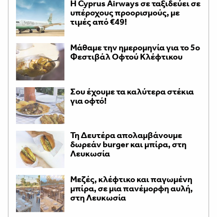
H Cyprus Airways σε ταξιδεύει σε
υπέροχους προορισμούς, με
τιμές από €49!
Μάθαμε την ημερομηνία για το 5ο
Φεστιβάλ Οφτού Κλέφτικου
Σου έχουμε τα καλύτερα στέκια
για οφτό!
Τη Δευτέρα απολαμβάνουμε
δωρεάν burger και μπίρα, στη
Λευκωσία
Μεζές, κλέφτικο και παγωμένη
μπίρα, σε μια πανέμορφη αυλή,
στη Λευκωσία