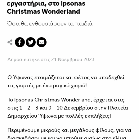
εργαστήρια, στο Ipsonas
Christmas Wonderland
Όσα θα ενθουσιάσουν τα παιδιά
Δημοσιεύτηκε στις 21 Νοεμβρίου 2023
Ο Ύψωνας ετοιμάζεται και φέτος να υποδεχθεί
τις γιορτές με ένα μαγικό χωριό!
Το Ipsonas Christmas Wonderland, έρχεται στις
στις 1 - 2 - 3 και 9 - 10 Δεκεμβρίου στην Πλατεία
Δημαρχείου Ύψωνα με πολλές εκπλήξεις!
Περιμένουμε μικρούς και μεγάλους φίλους, για να
διασκεδάσουμε και να μπούμε αισίως στο κλίμα