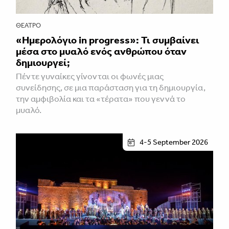
ΘΈΑΤΡΟ
«Ημερολόγιο in progress»: Τι συμβαίνει
μέσα στο μυαλό ενός ανθρώπου όταν
δημιουργεί;
Πέντε γυναίκες γίνονται οι φωνές μιας
συνείδησης, σε μια παράσταση για τη δημιουργία,
την αμφιβολία και τα «τέρατα» που γεννά το
μυαλό.
4-5 September 2026