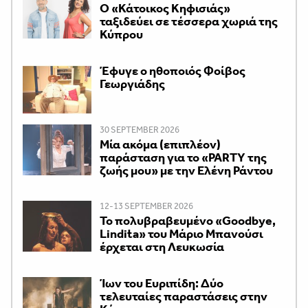
Ο «Κάτοικος Κηφισιάς»
ταξιδεύει σε τέσσερα χωριά της
Κύπρου
Έφυγε ο ηθοποιός Φοίβος
Γεωργιάδης
30 SEPTEMBER 2026
Μία ακόμα (επιπλέον)
παράσταση για το «PARTY της
ζωής μου» με την Ελένη Ράντου
12-13 SEPTEMBER 2026
Το πολυβραβευμένο «Goodbye,
Lindita» του Μάριο Μπανούσι
έρχεται στη Λευκωσία
Ίων του Ευριπίδη: Δύο
τελευταίες παραστάσεις στην