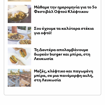
Μάθαμε την ημερομηνία για το 5ο
Φεστιβάλ Οφτού Κλέφτικου
Σου έχουμε τα καλύτερα στέκια
για οφτό!
Τη Δευτέρα απολαμβάνουμε
δωρεάν burger και μπίρα, στη
Λευκωσία
Μεζές, κλέφτικο και παγωμένη
μπίρα, σε μια πανέμορφη αυλή,
στη Λευκωσία