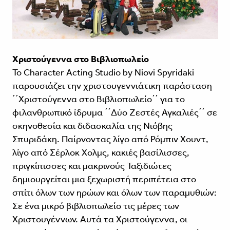
Χριστούγεννα στο Βιβλιοπωλείο
Το Character Acting Studio by Niovi Spyridaki
παρουσιάζει την χριστουγεννιάτικη παράσταση
΄΄Χριστούγεννα στο Βιβλιοπωλείο΄΄ για το
φιλανθρωπικό ίδρυμα ΄΄Δύο Ζεστές Αγκαλιές΄΄ σε
σκηνοθεσία και διδασκαλία της Νιόβης
Σπυριδάκη. Παίρνοντας λίγο από Ρόμπιν Χουντ,
λίγο από Σέρλοκ Χολμς, κακιές βασίλισσες,
πριγκίπισσες και μακρινούς Ταξιδιώτες
δημιουργείται μια ξεχωριστή περιπέτεια στο
σπίτι όλων των ηρώων και όλων των παραμυθιών:
Σε ένα μικρό βιβλιοπωλείο τις μέρες των
Χριστουγέννων. Αυτά τα Χριστούγεννα, οι