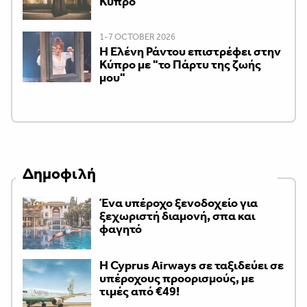
Κύπρο
1-7 OCTOBER 2026
H Ελένη Ράντου επιστρέφει στην
Κύπρο με "το Πάρτυ της ζωής
μου"
Δημοφιλή
Ένα υπέροχο ξενοδοχείο για
ξεχωριστή διαμονή, σπα και
φαγητό
H Cyprus Airways σε ταξιδεύει σε
υπέροχους προορισμούς, με
τιμές από €49!