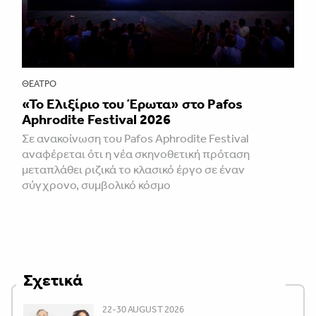
ΘΈΑΤΡΟ
«Το Ελιξίριο του Έρωτα» στο Pafos
Aphrodite Festival 2026
Σε ανακοίνωση του Pafos Aphrodite Festival
αναφέρεται ότι η νέα σκηνοθετική πρόταση
μεταπλάθει ριζικά το κλασικό έργο σε έναν
σύγχρονο, συμβολικό κόσμο
Σχετικά
22-30 AUGUST 2026