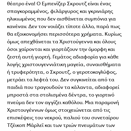
θέατρο ένα! O Εμπενίζερ Σκρουτζ είναι ένας
σπαγκοραμμένος, φιλάργυρος και γκρινιάρης
ηλικιωμένος που δεν αισθάνεται συμπόνια για
κανέναν. Δεν τον νοιάζει τίποτε άλλο, παρά πως
θα εξοικονομήσει περισσότερα χρήματα. Κυρίως
όμως απεχθάνεται τα Χριστούγεννα και όλους
όσοι χαίρονται και γιορτάζουν την όμορφη και
ζεστή αυτή γιορτή. Γεμάτος αδιαφορία για κάθε
λογής χριστουγεννιάτικη μαγεία, συναισθήματα
ή τρυφερότητα, ο Σκρουτζ, ο γεροτοκογλύφος,
μετράει τα λεφτά του. Δεν συγκινείται από τα
παιδιά που τραγουδούν τα κάλαντα, αδιαφορεί
μπροστά στα στολισμένα δέντρα, το γιορτινό
πνεύμα δεν τον αγγίζει καθόλου. Μια παραμονή
Χριστουγέννων όμως στοιχειώνεται από τις
επισκέψεις του νεκρού, παλιού του συνεταίρου
Τζέικοπ Μάρλεϊ και των τριών πνευμάτων των