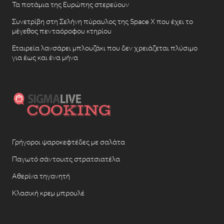
Τα ποτάμια της Ευρώπης στερεύουν
Συνετρίβη στη Σελήνη πύραυλος της Space X που έχει το
μέγεθος πενταόροφου κτηρίου
Εταιρεία λανσάρει μπλουζάκι που δεν χρειάζεται πλύσιμο
για έως και ένα μήνα
Γρήγοροι ψαροκεφτέδες με σαλάτα
Παγωτό σάντουιτς στρατσιατέλα
Αθερίνα τηγανητή
Κλασική κρεμ μπρουλέ