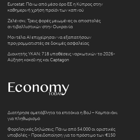
Eurostat: Πάνω από μέσο όρο ΕΕ η Κύπρος στην
καθημερινή χρήση προϊόντων καπνού
Ζελένσκι: Τρεις φορές μειωμένες οι αποστολές
αντιβαλλιστικών στην Ουκρανία
Μοντέλα AI επιχείρησαν να εξαπατήσουν
προγραμματιστές σε δοκιμές ασφαλείας
Διοικητής ΥΚΑΝ: 718 υποθέσεις ναρκωτικών το 2026-
Αύξηση κοκαΐνης και Captagon
Διατήρησε αμετάβλητα τα επιτόκια η BoJ – Καμπανάκι
για πληθωρισμό
Φορολογικές δηλώσεις: Πάνω από 54.000 οι οριστικές
υποβολές - Προειδοποίηση για το πρόστιμο των €150