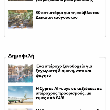
30 εστιατόρια για τη σούβλα του
Δεκαπενταύγουστου
Δημοφιλή
Ένα υπέροχο ξενοδοχείο για
ξεχωριστή διαμονή, σπα και
φαγητό
H Cyprus Airways σε ταξιδεύει σε
υπέροχους προορισμούς, με
τιμές από €49!