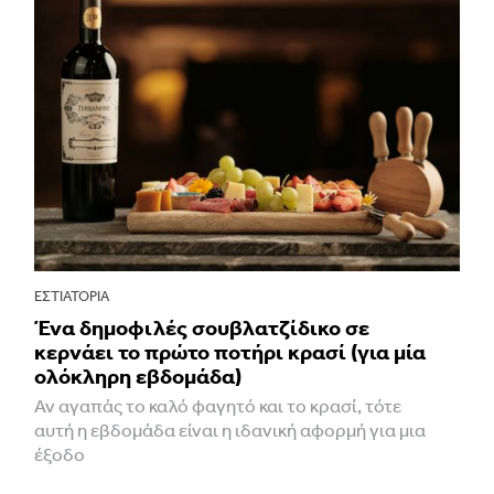
ΕΣΤΙΑΤΌΡΙΑ
Ένα δημοφιλές σουβλατζίδικο σε
κερνάει το πρώτο ποτήρι κρασί (για μία
ολόκληρη εβδομάδα)
Αν αγαπάς το καλό φαγητό και το κρασί, τότε
αυτή η εβδομάδα είναι η ιδανική αφορμή για μια
έξοδο