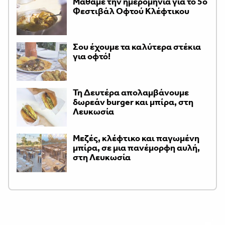
Μάθαμε την ημερομηνία για το 5ο
Φεστιβάλ Οφτού Κλέφτικου
Σου έχουμε τα καλύτερα στέκια
για οφτό!
Τη Δευτέρα απολαμβάνουμε
δωρεάν burger και μπίρα, στη
Λευκωσία
Μεζές, κλέφτικο και παγωμένη
μπίρα, σε μια πανέμορφη αυλή,
στη Λευκωσία