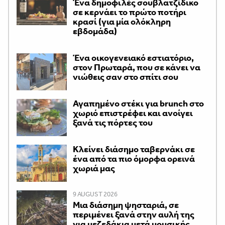
Ένα δημοφιλές σουβλατζίδικο
σε κερνάει το πρώτο ποτήρι
κρασί (για μία ολόκληρη
εβδομάδα)
Ένα οικογενειακό εστιατόριο,
στον Πρωταρά, που σε κάνει να
νιώθεις σαν στο σπίτι σου
Αγαπημένο στέκι για brunch στο
χωριό επιστρέφει και ανοίγει
ξανά τις πόρτες του
Κλείνει διάσημο ταβερνάκι σε
ένα από τα πιο όμορφα ορεινά
χωριά μας
9 AUGUST 2026
Μια διάσημη ψησταριά, σε
περιμένει ξανά στην αυλή της
για μεζεδάκια μετά μουσικής