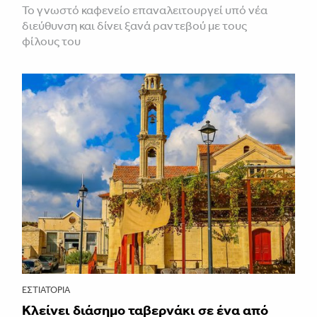
Το γνωστό καφενείο επαναλειτουργεί υπό νέα
διεύθυνση και δίνει ξανά ραντεβού με τους
φίλους του
ΕΣΤΙΑΤΌΡΙΑ
Κλείνει διάσημο ταβερνάκι σε ένα από