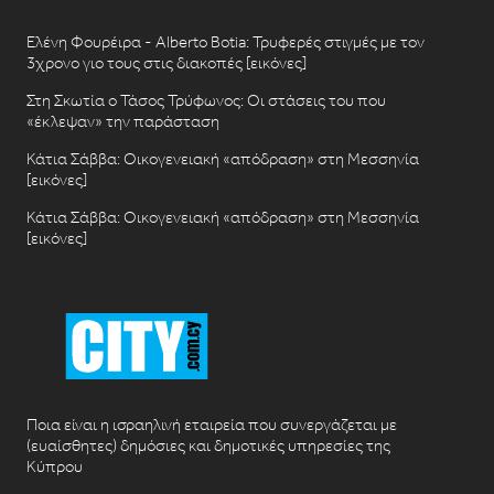
Ελένη Φουρέιρα - Alberto Botia: Τρυφερές στιγμές με τον
3χρονο γιο τους στις διακοπές [εικόνες]
Στη Σκωτία ο Τάσος Τρύφωνος: Οι στάσεις του που
«έκλεψαν» την παράσταση
Κάτια Σάββα: Οικογενειακή «απόδραση» στη Μεσσηνία
[εικόνες]
Κάτια Σάββα: Οικογενειακή «απόδραση» στη Μεσσηνία
[εικόνες]
Ποια είναι η ισραηλινή εταιρεία που συνεργάζεται με
(ευαίσθητες) δημόσιες και δημοτικές υπηρεσίες της
Κύπρου