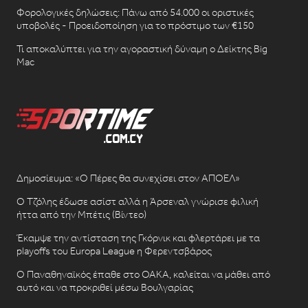
Φορολογικές δηλώσεις: Πάνω από 54.000 οι οριστικές
υποβολές - Προειδοποίηση για το πρόστιμο των €150
Τι αποκαλύπτει για την αγοραστική δύναμη ο Δείκτης Big
Mac
Δημοσίευμα: «Ο Πέρες θα συνεχίσει στον ΑΠΟΕΛ»
Ο Τζόλης έδωσε ασίστ αλλά η Άρσεναλ γνώρισε φιλική
ήττα από την Μπέτις (Βίντεο)
Έκαμψε την αντίσταση της Γκόρνικ και φλερτάρει με τα
playoffs του Europa League η Φερεντσβάρος
Ο Παναθηναϊκός έπαθε στο ΟΑΚΑ, καλείται να μάθει από
αυτό και να προκριθεί μέσω Βουλγαρίας