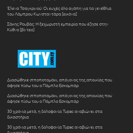
Έλενα Τσαγκρινού: Οι ευχές όλο αγάπη για τα γενέθλια
του Λάμπρου Κωνσταντάρα [εικόνα]
Σάκης Ρουβάς: Η ξεχωριστή εμπειρία που έζησε στην
Κύθνο [βίντεο]
Διασώθηκε ιπποποταμάκι, απόγονος της αποικίας που
άφησε πίσω του ο Πάμπλο Εσκομπάρ
Διασώθηκε ιπποποταμάκι, απόγονος της αποικίας που
άφησε πίσω του ο Πάμπλο Εσκομπάρ
30 χρόνια μετά, η δολοφονία Tupac αναβιώνει στα
δικαστήρια
30 χρόνια μετά, η δολοφονία Tupac αναβιώνει στα
δικαστήρια