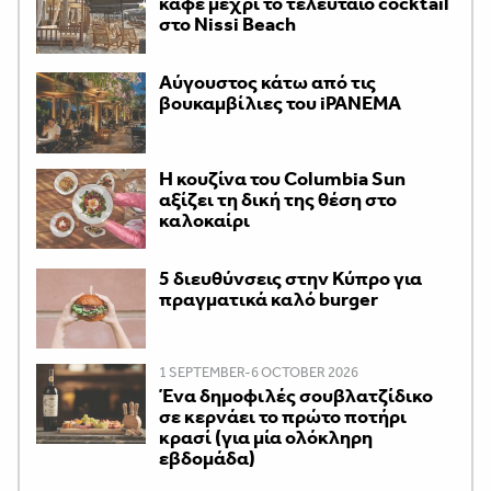
καφέ μέχρι το τελευταίο cocktail
στο Nissi Beach
Αύγουστος κάτω από τις
βουκαμβίλιες του iPANEMA
Η κουζίνα του Columbia Sun
αξίζει τη δική της θέση στο
καλοκαίρι
5 διευθύνσεις στην Κύπρο για
πραγματικά καλό burger
1 SEPTEMBER-6 OCTOBER 2026
Ένα δημοφιλές σουβλατζίδικο
σε κερνάει το πρώτο ποτήρι
κρασί (για μία ολόκληρη
εβδομάδα)