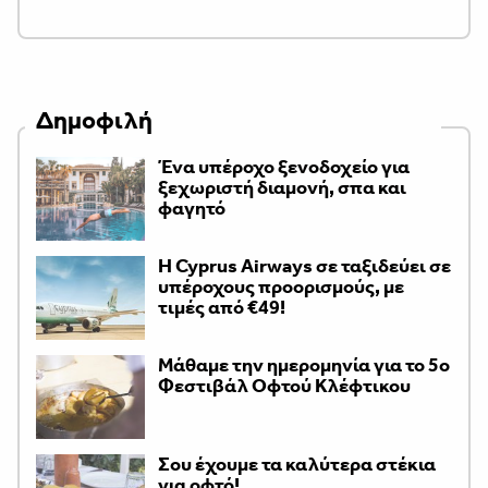
Δημοφιλή
Ένα υπέροχο ξενοδοχείο για
ξεχωριστή διαμονή, σπα και
φαγητό
H Cyprus Airways σε ταξιδεύει σε
υπέροχους προορισμούς, με
τιμές από €49!
Μάθαμε την ημερομηνία για το 5ο
Φεστιβάλ Οφτού Κλέφτικου
Σου έχουμε τα καλύτερα στέκια
για οφτό!