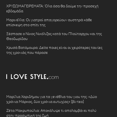
ΧΡΥΣΩΜΑΓΕΙΡΕΜΑΤΑ: Όλα όσα θα δούμε την προσεχή
εβδομάδα
Μαρινέλλα: Οι γιατροί απαγορεύουν αυστηρά κάθε
επίσκεψη στο σπίτι της
Ξέσπασε ο Νίκος Νικόλιζας κατά του Πλούταρχου και της
Θεοδωρίδου
Χρυσά Βατόμουρα: Δείτε ποιες είναι οι χειρότερες ταινίες
της χρονιάς που πέρασε
Μαρίλια Χαριδήμου για τα γενέθλια του γιου της: «Δύο
χρόνια Μάρκος, δύο χρόνια ευτυχίας» [βίντεο]
Ζέτα Μακρυπούλια: Αποκάλυψε τι απολαμβάνει πολύ
στην προσωπική της ζωή