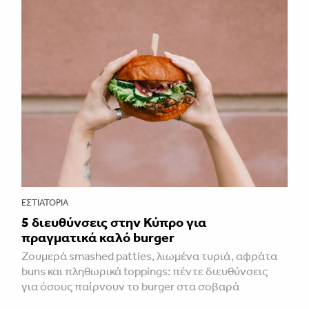
ΕΣΤΙΑΤΌΡΙΑ
5 διευθύνσεις στην Κύπρο για
πραγματικά καλό burger
Ζουμερά smashed patties, λιωμένα τυριά, αφράτα
buns και πληθωρικά toppings: πέντε διευθύνσεις
για όσους παίρνουν το burger στα σοβαρά