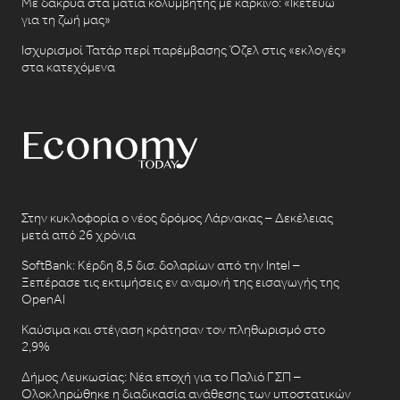
Με δάκρυα στα μάτια κολυμβητής με καρκίνο: «Ικετεύω
για τη ζωή μας»
Ισχυρισμοί Τατάρ περί παρέμβασης Όζελ στις «εκλογές»
στα κατεχόμενα
Στην κυκλοφορία ο νέος δρόμος Λάρνακας – Δεκέλειας
μετά από 26 χρόνια
SoftBank: Κέρδη 8,5 δισ. δολαρίων από την Intel –
Ξεπέρασε τις εκτιμήσεις εν αναμονή της εισαγωγής της
OpenAI
Καύσιμα και στέγαση κράτησαν τον πληθωρισμό στο
2,9%
Δήμος Λευκωσίας: Νέα εποχή για το Παλιό ΓΣΠ –
Ολοκληρώθηκε η διαδικασία ανάθεσης των υποστατικών