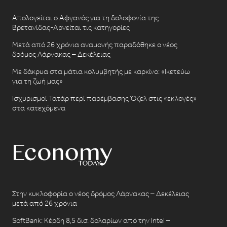
Απολογείται ο Αφγανός για τη δολοφονία της
Βρετανίδας-Αρνείται τις κατηγορίες
Μετά από 26 χρόνια αναμονής παραδόθηκε ο νέος
δρόμος Λάρνακας – Δεκέλειας
Με δάκρυα στα μάτια κολυμβητής με καρκίνο: «Ικετεύω
για τη ζωή μας»
Ισχυρισμοί Τατάρ περί παρέμβασης Όζελ στις «εκλογές»
στα κατεχόμενα
Στην κυκλοφορία ο νέος δρόμος Λάρνακας – Δεκέλειας
μετά από 26 χρόνια
SoftBank: Κέρδη 8,5 δισ. δολαρίων από την Intel –