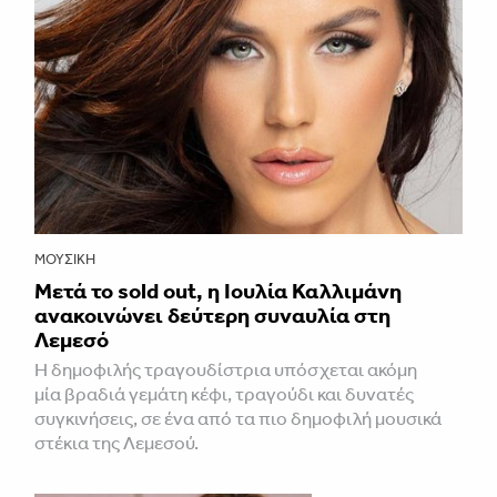
ΜΟΥΣΙΚΉ
Μετά το sold out, η Ιουλία Καλλιμάνη
ανακοινώνει δεύτερη συναυλία στη
Λεμεσό
H δημοφιλής τραγουδίστρια υπόσχεται ακόμη
μία βραδιά γεμάτη κέφι, τραγούδι και δυνατές
συγκινήσεις, σε ένα από τα πιο δημοφιλή μουσικά
στέκια της Λεμεσού.