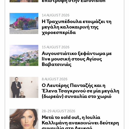
επιστροφή στην Eurovision
14 AUGUST 2026
Η Τραχυπέδουλα ετοιμάζει τη
μεγάλη καλοκαιρινή της
χοροεσπερίδα
15 AUGUST 2026
Αυγουστιάτικο ξεφάντωμα με
live μουσική στους Αγίους
Βαβατσινιάς
8 AUGUST 2026
Ο Λευτέρης Πανταζής και η
Έλενα Τσαγκρινού σε μία μεγάλη
(δωρεάν) συναυλία στο χωριό
28-29 AUGUST 2026
Μετά το sold out, η Ιουλία
Καλλιμάνη ανακοινώνει δεύτερη
συναυλία στη Λεμεσό