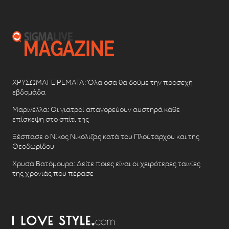
ΧΡΥΣΩΜΑΓΕΙΡΕΜΑΤΑ: Όλα όσα θα δούμε την προσεχή
εβδομάδα
Μαρινέλλα: Οι γιατροί απαγορεύουν αυστηρά κάθε
επίσκεψη στο σπίτι της
Ξέσπασε ο Νίκος Νικόλιζας κατά του Πλούταρχου και της
Θεοδωρίδου
Χρυσά Βατόμουρα: Δείτε ποιες είναι οι χειρότερες ταινίες
της χρονιάς που πέρασε