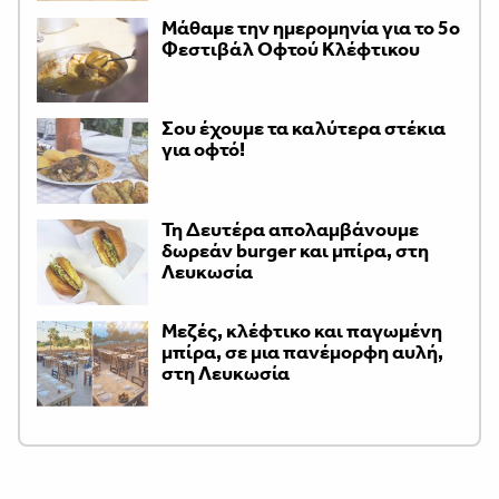
Μάθαμε την ημερομηνία για το 5ο
Φεστιβάλ Οφτού Κλέφτικου
Σου έχουμε τα καλύτερα στέκια
για οφτό!
Τη Δευτέρα απολαμβάνουμε
δωρεάν burger και μπίρα, στη
Λευκωσία
Μεζές, κλέφτικο και παγωμένη
μπίρα, σε μια πανέμορφη αυλή,
στη Λευκωσία