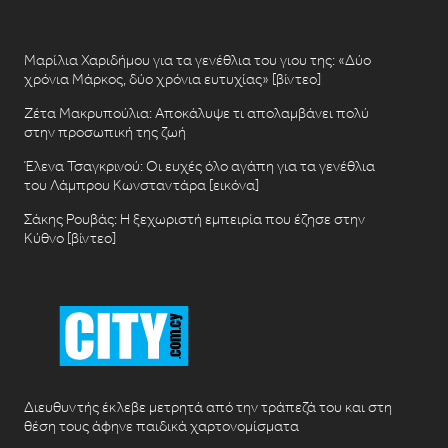
Μαρίλια Χαριδήμου για τα γενέθλια του γιου της: «Δύο
χρόνια Μάρκος, δύο χρόνια ευτυχίας» [βίντεο]
Ζέτα Μακρυπούλια: Αποκάλυψε τι απολαμβάνει πολύ
στην προσωπική της ζωή
Έλενα Τσαγκρινού: Οι ευχές όλο αγάπη για τα γενέθλια
του Λάμπρου Κωνσταντάρα [εικόνα]
Σάκης Ρουβάς: Η ξεχωριστή εμπειρία που έζησε στην
Κύθνο [βίντεο]
Διευθυντής έκλεβε μετρητά από την τράπεζά του και στη
θέση τους άφηνε παιδικά χαρτονομίσματα