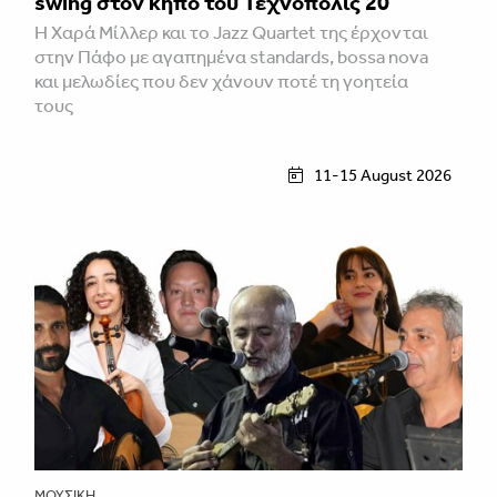
swing στον κήπο του Τεχνόπολις 20
Η Χαρά Μίλλερ και το Jazz Quartet της έρχονται
στην Πάφο με αγαπημένα standards, bossa nova
και μελωδίες που δεν χάνουν ποτέ τη γοητεία
τους
11-15 August 2026
ΜΟΥΣΙΚΉ