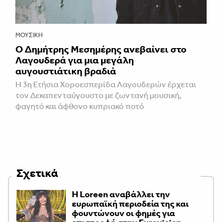
ΜΟΥΣΙΚΉ
Ο Δημήτρης Μεσημέρης ανεβαίνει στο
Λαγουδερά για μια μεγάλη
αυγουστιάτικη βραδιά
Η 3η Ετήσια Χοροεσπερίδα Λαγουδερών έρχεται
τον Δεκαπενταύγουστο με ζωντανή μουσική,
φαγητό και άφθονο κυπριακό ποτό
Σχετικά
Η Loreen αναβάλλει την
ευρωπαϊκή περιοδεία της και
φουντώνουν οι φημές για