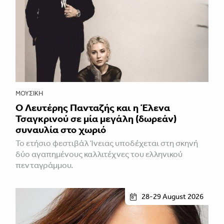
ΜΟΥΣΙΚΉ
Ο Λευτέρης Πανταζής και η Έλενα
Τσαγκρινού σε μία μεγάλη (δωρεάν)
συναυλία στο χωριό
Το ετήσιο φεστιβάλ Ίνειας υποδέχεται στη σκηνή
δύο αγαπημένους καλλιτέχνες του ελληνικού
πενταγράμμου.
28-29 August 2026