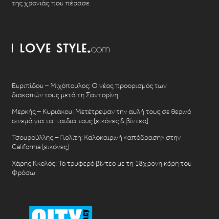
της χρονιάς που πέρασε
Ευριπίδου – Μιχόπουλος: Ο νέος προορισμός των
διακοπών τους μετά τη Σαντορίνη
Μερκής – Κυριάκου: Μετέτρεψαν την αυλή τους σε θερινό
σινεμά για τα παιδιά τους [εικόνες & βίντεο]
Τσουρούλλης – Γιολίτη: Καλοκαιρινή «απόδραση» στην
California [εικόνες]
Χάρης Κκολός: Το τρυφερό βίντεο με τη 18χρονη κόρη του
Φρόσω