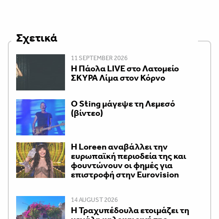
Σχετικά
11 SEPTEMBER 2026
Η Πάολα LIVE στο Λατομείο
ΣΚΥΡΑ Λίμα στον Κόρνο
Ο Sting μάγεψε τη Λεμεσό
(βίντεο)
Η Loreen αναβάλλει την
ευρωπαϊκή περιοδεία της και
φουντώνουν οι φημές για
επιστροφή στην Eurovision
14 AUGUST 2026
Η Τραχυπέδουλα ετοιμάζει τη