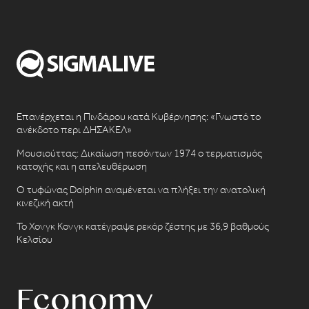
Επανέρχεται η Πινδάρου κατά Κυβέρνησης: «Γνωστό το
ανέκδοτο περι ΔΗΣΑΚΕΛ»
Μουσιούττας: Δικαίωση πεσόντων 1974 ο τερματισμός
κατοχής και η απελευθέρωση
Ο τυφώνας Dolphin αναμένεται να πλήξει την ανατολική
κινεζική ακτή
Το Χονγκ Κονγκ κατέγραψε ρεκόρ ζέστης με 36,9 βαθμούς
Κελσίου