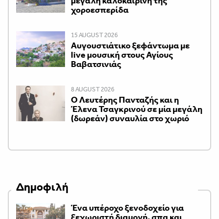
μεγάλη καλοκαιρινή της
χοροεσπερίδα
15 AUGUST 2026
Αυγουστιάτικο ξεφάντωμα με
live μουσική στους Αγίους
Βαβατσινιάς
8 AUGUST 2026
Ο Λευτέρης Πανταζής και η
Έλενα Τσαγκρινού σε μία μεγάλη
(δωρεάν) συναυλία στο χωριό
Δημοφιλή
Ένα υπέροχο ξενοδοχείο για
ξεχωριστή διαμονή, σπα και