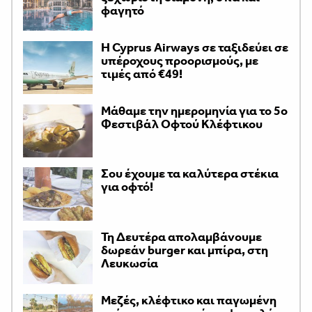
φαγητό
H Cyprus Airways σε ταξιδεύει σε
υπέροχους προορισμούς, με
τιμές από €49!
Μάθαμε την ημερομηνία για το 5ο
Φεστιβάλ Οφτού Κλέφτικου
Σου έχουμε τα καλύτερα στέκια
για οφτό!
Τη Δευτέρα απολαμβάνουμε
δωρεάν burger και μπίρα, στη
Λευκωσία
Μεζές, κλέφτικο και παγωμένη