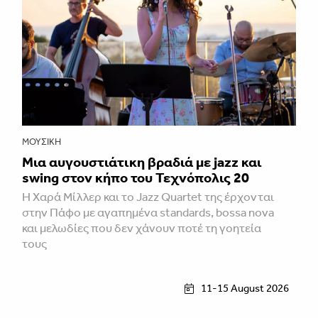
ΜΟΥΣΙΚΉ
Μια αυγουστιάτικη βραδιά με jazz και
swing στον κήπο του Τεχνόπολις 20
Η Χαρά Μίλλερ και το Jazz Quartet της έρχονται
στην Πάφο με αγαπημένα standards, bossa nova
και μελωδίες που δεν χάνουν ποτέ τη γοητεία
τους
11-15 August 2026