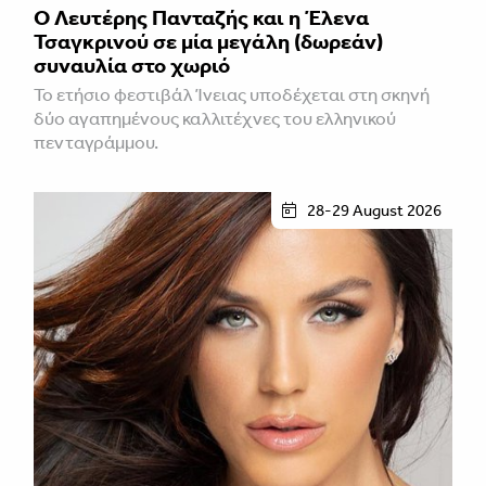
Ο Λευτέρης Πανταζής και η Έλενα
Τσαγκρινού σε μία μεγάλη (δωρεάν)
συναυλία στο χωριό
Το ετήσιο φεστιβάλ Ίνειας υποδέχεται στη σκηνή
δύο αγαπημένους καλλιτέχνες του ελληνικού
πενταγράμμου.
28-29 August 2026