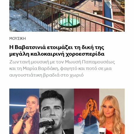
ΜΟΥΣΙΚΉ
Η Βαβατσινιά ετοιμάζει τη δική της
μεγάλη καλοκαιρινή χοροεσπερίδα
Ζωντανή μουσική με τον Μωυσή Παπαμουσέως
και τη Μαρία Βαρδάκη, φαγητό και ποτό σε μια
αυγουστιάτικη βραδιά στο χωριό