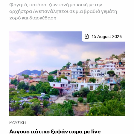
Φαγητό, ποτό και ζωντανή μουσική με την
ορχήστρα Ανεπανάληπτοι σε μια βραδιά γεμάτη
χορό και διασκέδαση
15 August 2026
ΜΟΥΣΙΚΉ
Αυγουστιάτικο ξεφάντωμα με live