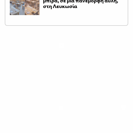
μπίρα, σε μια πανέμορφη αυλή,
στη Λευκωσία