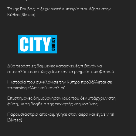
Σάκης Ρουβάς: Η ξεχωριστή εμπειρία που έζησε στην
Κύθνο [βίντεο]
Δύο τεράστιες θαμμένες κατασκευές πιθανόν να
αποκαλύπτουν πώς χτίστηκαν τα μνημεία των Φαραώ
Η ιστορία που συγκλόνισε την Κύπρο προβάλλεται σε
streaming ελληνικού καναλιού
Επιστήμονες δημιούργησαν ιούς που δεν υπάρχουν στη
φύση, με τη βοήθεια της τεχνητής νοημοσύνης
Παρουσιάστρια αποκοιμήθηκε στον αέρα και έγινε viral
[βίντεο]