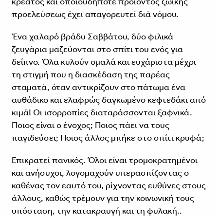
κρέατος και οποιουδήποτε προϊόντος ζωικής
προελεύσεως έχει απαγορευτεί διά νόμου.
Ένα χαλαρό βράδυ Σαββάτου, δύο φιλικά
ζευγάρια μαζεύονται στο σπίτι του ενός για
δείπνο. Όλα κυλούν ομαλά και ευχάριστα μέχρι
τη στιγμή που η διασκέδαση της παρέας
σταματά, όταν αντικρίζουν στο πάτωμα ένα
αυθάδικο και ελαφρώς δαγκωμένο κεφτεδάκι από
κιμά! Οι ισορροπίες διαταράσσονται ξαφνικά.
Ποιος είναι ο ένοχος; Ποιος πάει να τους
παγιδεύσει; Ποιος άλλος μπήκε στο σπίτι κρυφά;
Επικρατεί πανικός. Όλοι είναι τρομοκρατημένοι
και ανήσυχοι, λογομαχούν υπερασπίζοντας ο
καθένας τον εαυτό του, ρίχνοντας ευθύνες στους
άλλους, καθώς τρέμουν για την κοινωνική τους
υπόσταση, την κατακραυγή και τη φυλακή..