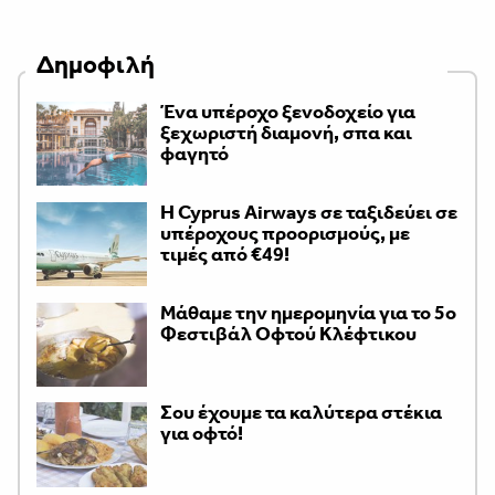
Δημοφιλή
Ένα υπέροχο ξενοδοχείο για
ξεχωριστή διαμονή, σπα και
φαγητό
H Cyprus Airways σε ταξιδεύει σε
υπέροχους προορισμούς, με
τιμές από €49!
Μάθαμε την ημερομηνία για το 5ο
Φεστιβάλ Οφτού Κλέφτικου
Σου έχουμε τα καλύτερα στέκια
για οφτό!