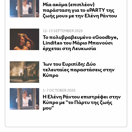
Μία ακόμα (επιπλέον)
παράσταση για το «PARTY της
ζωής μου» με την Ελένη Ράντου
12-13 SEPTEMBER 2026
Το πολυβραβευμένο «Goodbye,
Lindita» του Μάριο Μπανούσι
έρχεται στη Λευκωσία
Ίων του Ευριπίδη: Δύο
τελευταίες παραστάσεις στην
Κύπρο
1-7 OCTOBER 2026
H Ελένη Ράντου επιστρέφει στην
Κύπρο με "το Πάρτυ της ζωής
μου"