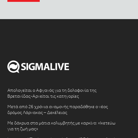
Απολογείται ο Αφγανός για τη δολοφονία της
Βρετανίδας-Αρνείται τις κατηγορίες
Μετά από 26 χρόνια αναμονής παραδόθηκε ο νέος
δρόμος Λάρνακας – Δεκέλειας
Με δάκρυα στα μάτια κολυμβητής με καρκίνο: «Ικετεύω
για τη ζωή μας»