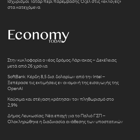
Ισχυρισμοί Τατάρ περί παρέμβασης Όζελ στις «εκλογές»
στα κατεχόμενα
Στην κυκλοφορία ο νέος δρόμος Λάρνακας – Δεκέλειας
μετά από 26 χρόνια
SoftBank: Κέρδη 8,5 δισ. δολαρίων από την Intel –
Ξεπέρασε τις εκτιμήσεις εν αναμονή της εισαγωγής της
OpenAI
Καύσιμα και στέγαση κράτησαν τον πληθωρισμό στο
2,9%
Δήμος Λευκωσίας: Νέα εποχή για το Παλιό ΓΣΠ –
Ολοκληρώθηκε η διαδικασία ανάθεσης των υποστατικών