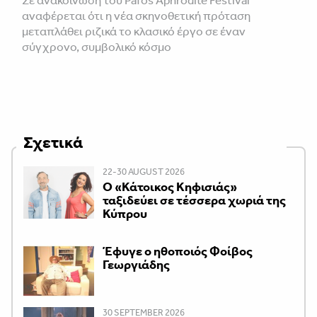
Σε ανακοίνωση του Pafos Aphrodite Festival
αναφέρεται ότι η νέα σκηνοθετική πρόταση
μεταπλάθει ριζικά το κλασικό έργο σε έναν
σύγχρονο, συμβολικό κόσμο
Σχετικά
22-30 AUGUST 2026
Ο «Κάτοικος Κηφισιάς»
ταξιδεύει σε τέσσερα χωριά της
Κύπρου
Έφυγε ο ηθοποιός Φοίβος
Γεωργιάδης
30 SEPTEMBER 2026