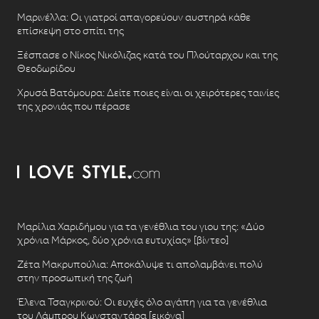
Μαρινέλλα: Οι γιατροί απαγορεύουν αυστηρά κάθε
επίσκεψη στο σπίτι της
Ξέσπασε ο Νίκος Νικόλιζας κατά του Πλούταρχου και της
Θεοδωρίδου
Χρυσά Βατόμουρα: Δείτε ποιες είναι οι χειρότερες ταινίες
της χρονιάς που πέρασε
Μαρίλια Χαριδήμου για τα γενέθλια του γιου της: «Δύο
χρόνια Μάρκος, δύο χρόνια ευτυχίας» [βίντεο]
Ζέτα Μακρυπούλια: Αποκάλυψε τι απολαμβάνει πολύ
στην προσωπική της ζωή
Έλενα Τσαγκρινού: Οι ευχές όλο αγάπη για τα γενέθλια
του Λάμπρου Κωνσταντάρα [εικόνα]