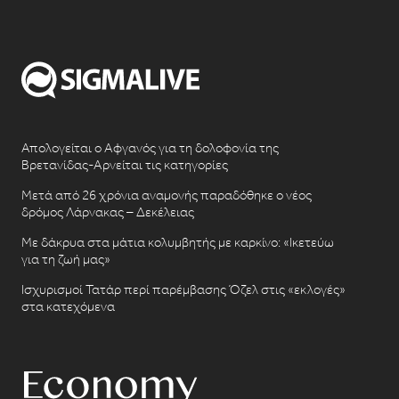
Απολογείται ο Αφγανός για τη δολοφονία της
Βρετανίδας-Αρνείται τις κατηγορίες
Μετά από 26 χρόνια αναμονής παραδόθηκε ο νέος
δρόμος Λάρνακας – Δεκέλειας
Με δάκρυα στα μάτια κολυμβητής με καρκίνο: «Ικετεύω
για τη ζωή μας»
Ισχυρισμοί Τατάρ περί παρέμβασης Όζελ στις «εκλογές»
στα κατεχόμενα