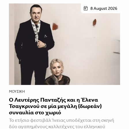
8 August 2026
ΜΟΥΣΙΚΉ
Ο Λευτέρης Πανταζής και η Έλενα
Τσαγκρινού σε μία μεγάλη (δωρεάν)
συναυλία στο χωριό
Το ετήσιο φεστιβάλ Ίνειας υποδέχεται στη σκηνή
δύο αγαπημένους καλλιτέχνες του ελληνικού