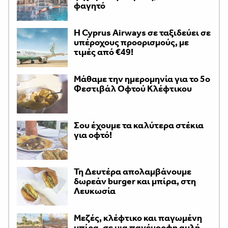
φαγητό
H Cyprus Airways σε ταξιδεύει σε
υπέροχους προορισμούς, με
τιμές από €49!
Μάθαμε την ημερομηνία για το 5ο
Φεστιβάλ Οφτού Κλέφτικου
Σου έχουμε τα καλύτερα στέκια
για οφτό!
Τη Δευτέρα απολαμβάνουμε
δωρεάν burger και μπίρα, στη
Λευκωσία
Μεζές, κλέφτικο και παγωμένη
μπίρα, σε μια πανέμορφη αυλή,