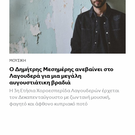
ΜΟΥΣΙΚΉ
Ο Δημήτρης Μεσημέρης ανεβαίνει στο
Λαγουδερά για μια μεγάλη
αυγουστιάτικη βραδιά
Η 3η Ετήσια Χοροεσπερίδα Λαγουδερών έρχεται
τον Δεκαπενταύγουστο με ζωντανή μουσική,
φαγητό και άφθονο κυπριακό ποτό