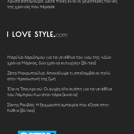
Χρυσά Βατόμουρα: Δείτε ποιες είναι οι χειρότερες ταινίες
της χρονιάς που πέρασε
Μαρίλια Χαριδήμου για τα γενέθλια του γιου της: «Δύο
χρόνια Μάρκος, δύο χρόνια ευτυχίας» [βίντεο]
Ζέτα Μακρυπούλια: Αποκάλυψε τι απολαμβάνει πολύ
στην προσωπική της ζωή
Έλενα Τσαγκρινού: Οι ευχές όλο αγάπη για τα γενέθλια
του Λάμπρου Κωνσταντάρα [εικόνα]
Σάκης Ρουβάς: Η ξεχωριστή εμπειρία που έζησε στην
Κύθνο [βίντεο]