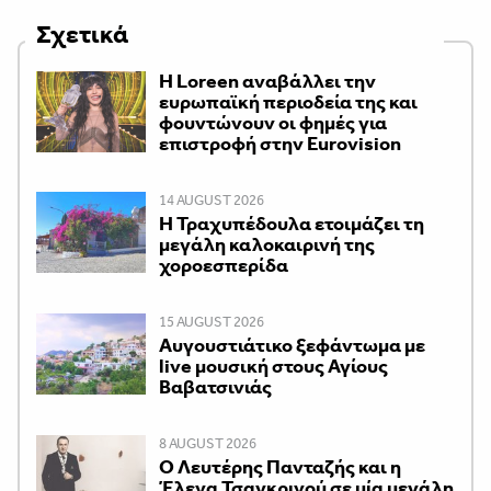
Σχετικά
Η Loreen αναβάλλει την
ευρωπαϊκή περιοδεία της και
φουντώνουν οι φημές για
επιστροφή στην Eurovision
14 AUGUST 2026
Η Τραχυπέδουλα ετοιμάζει τη
μεγάλη καλοκαιρινή της
χοροεσπερίδα
15 AUGUST 2026
Αυγουστιάτικο ξεφάντωμα με
live μουσική στους Αγίους
Βαβατσινιάς
8 AUGUST 2026
Ο Λευτέρης Πανταζής και η
Έλενα Τσαγκρινού σε μία μεγάλη