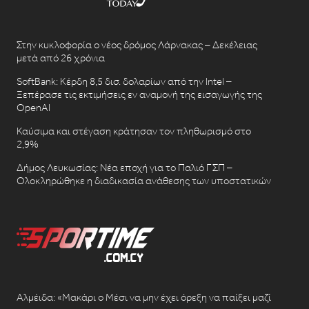
Στην κυκλοφορία ο νέος δρόμος Λάρνακας – Δεκέλειας
μετά από 26 χρόνια
SoftBank: Κέρδη 8,5 δισ. δολαρίων από την Intel –
Ξεπέρασε τις εκτιμήσεις εν αναμονή της εισαγωγής της
OpenAI
Καύσιμα και στέγαση κράτησαν τον πληθωρισμό στο
2,9%
Δήμος Λευκωσίας: Νέα εποχή για το Παλιό ΓΣΠ –
Ολοκληρώθηκε η διαδικασία ανάθεσης των υποστατικών
Αλμέιδα: «Μακάρι ο Μέσι να μην έχει όρεξη να παίξει μαζί