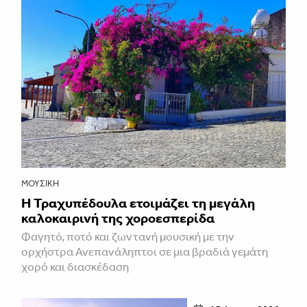
ΜΟΥΣΙΚΉ
Η Τραχυπέδουλα ετοιμάζει τη μεγάλη
καλοκαιρινή της χοροεσπερίδα
Φαγητό, ποτό και ζωντανή μουσική με την
ορχήστρα Ανεπανάληπτοι σε μια βραδιά γεμάτη
χορό και διασκέδαση