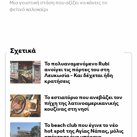
Μια γευστική στάση που αξίζει να κάνεις το
φετινό καλοκαίρι
Σχετικά
Το πολυαναμενόμενο Rubi
ανοίγει τις πόρτες του στη
Λευκωσία - Και δέχεται ήδη
κρατήσεις
Το εστιατόριο που ανεβάζει τον
πήχη της λατινοαμερικανικής
κουζίνας στη νησί
Το beach club που έγινε το νέο
hot spot της Αγίας Νάπας, μόλις
απέκτησε ένα υπέροχο