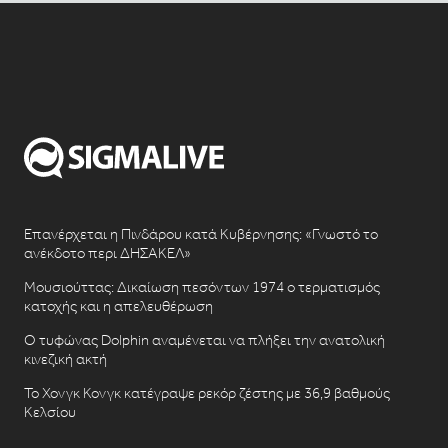
Επανέρχεται η Πινδάρου κατά Κυβέρνησης: «Γνωστό το
ανέκδοτο περι ΔΗΣΑΚΕΛ»
Μουσιούττας: Δικαίωση πεσόντων 1974 ο τερματισμός
κατοχής και η απελευθέρωση
Ο τυφώνας Dolphin αναμένεται να πλήξει την ανατολική
κινεζική ακτή
Το Χονγκ Κονγκ κατέγραψε ρεκόρ ζέστης με 36,9 βαθμούς
Κελσίου