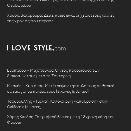
Θεοδωρίδου
Χρυσά Βατόμουρα: Δείτε ποιες είναι οι χειρότερες ταινίες
της χρονιάς που πέρασε
Ευριπίδου – Μιχόπουλος: Ο νέος προορισμός των
διακοπών τους μετά τη Σαντορίνη
Μερκής – Κυριάκου: Μετέτρεψαν την αυλή τους σε θερινό
σινεμά για τα παιδιά τους [εικόνες & βίντεο]
Τσουρούλλης – Γιολίτη: Καλοκαιρινή «απόδραση» στην
California [εικόνες]
Χάρης Κκολός: Το τρυφερό βίντεο με τη 18χρονη κόρη του
Φρόσω