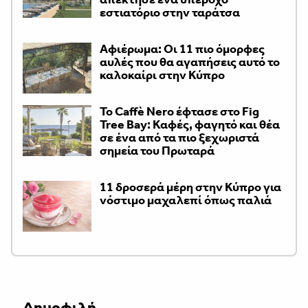
εστιατόριο στην ταράτσα
Αφιέρωμα: Οι 11 πιο όμορφες
αυλές που θα αγαπήσεις αυτό το
καλοκαίρι στην Κύπρο
Το Caffè Nero έφτασε στο Fig
Tree Bay: Καφές, φαγητό και θέα
σε ένα από τα πιο ξεχωριστά
σημεία του Πρωταρά
11 δροσερά μέρη στην Κύπρο για
νόστιμο μαχαλεπί όπως παλιά
Δημοφιλή