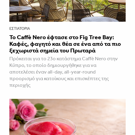
ΕΣΤΙΑΤΌΡΙΑ
Το Caffè Nero έφτασε στο Fig Tree Bay:
Καφές, φαγητό και θέα σε ένα από τα πιο
ξεχωριστά σημεία του Πρωταρά
Πρόκειται για το 23ο κατάστημα Caffè Nero στην
Κύπρο, το οποίο δημιουργήθηκε για να
αποτελέσει έναν all-day, all-year-round
προορισμό για κατοίκους και επισκέπτες της
περιοχής