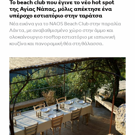
Το beach club που έγινε το νέο hot spot
της Αγίας Νάπας, μόλις απέκτησε ένα
υπέροχο εστιατόριο στην ταράτσα
Νέα εικόνα για το NAOS Beach Club στην παραλία
Λάντα, με αναβαθμισμένο χώρο στην άμμο και
ολοκαίνουργιο rooftop εστιατόριο με ιαπωνική
κουζίνα και πανοραμική θέα στη θάλασσα.