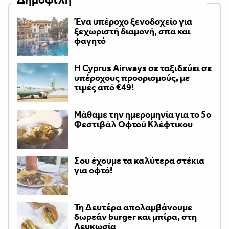
Ένα υπέροχο ξενοδοχείο για
ξεχωριστή διαμονή, σπα και
φαγητό
H Cyprus Airways σε ταξιδεύει σε
υπέροχους προορισμούς, με
τιμές από €49!
Μάθαμε την ημερομηνία για το 5ο
Φεστιβάλ Οφτού Κλέφτικου
Σου έχουμε τα καλύτερα στέκια
για οφτό!
Τη Δευτέρα απολαμβάνουμε
δωρεάν burger και μπίρα, στη
Λευκωσία