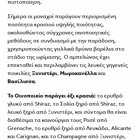
πιστοποίηση.
Σήμερα οι μοναχοί παράγουν περιορισμένη
ποσότητα κρασιού υψηλής ποιότητας,
ακολουθώντας σύγχρονες οινοποιητικές
μεθόδους σε συνδυασμό με την παράδοση,
χρησιμοποιώντας γαλλικά δρύινα βαρέλια στο
στάδιο της ωρίμασης. Ο αμπελώνας έχει
επεκταθεί και περιλαμβάνει τις λευκές γηγενείς
ποικιλίες
Ξυνιστέρι
,
Μωροκανέλλα
και
Βασίλισσα
.
Το Οινοποιείο παράγει έξι κρασιά:
το ερυθρό
γλυκύ από Shiraz, το Σολία ξηρό από Shiraz, το
λευκό ξηρό από Ξυνιστέρι, και σύντομα θα είναι
διαθέσιμα τα καινούργια τους Ροσέ από
Grenache, το ερυθρό ξηρό από Λευκάδα, Alicante
και Carignan, και το Champagne από Ξυνιστέρι,