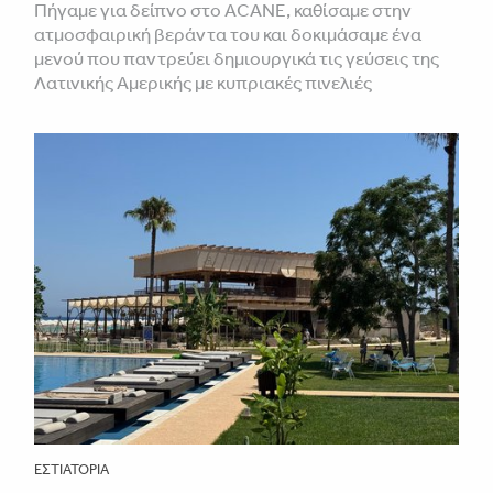
Πήγαμε για δείπνο στο ACANE, καθίσαμε στην
ατμοσφαιρική βεράντα του και δοκιμάσαμε ένα
μενού που παντρεύει δημιουργικά τις γεύσεις της
Λατινικής Αμερικής με κυπριακές πινελιές
ΕΣΤΙΑΤΌΡΙΑ