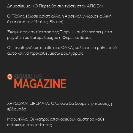
Δημοσίευμα: «Ο Πέρες θα συνεχίσει στον ΑΠΟΕΛ»
Ο Τζόλης έδωσε ασίστ αλλά η Άρσεναλ γνώρισε φιλική
ήττα από την Μπέτις (Βίντεο)
Έκαμψε την αντίσταση της Γκόρνικ και φλερτάρει με τα
playoffs του Europa League η Φερεντσβάρος
Ο Παναθηναϊκός έπαθε στο ΟΑΚΑ, καλείται να μάθει από
αυτό και να προκριθεί μέσω Βουλγαρίας
ΧΡΥΣΩΜΑΓΕΙΡΕΜΑΤΑ: Όλα όσα θα δούμε την προσεχή
εβδομάδα
Μαρινέλλα: Οι γιατροί απαγορεύουν αυστηρά κάθε
επίσκεψη στο σπίτι της