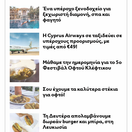
Ένα υπέροχο ξενοδοχείο για
ξεχωριστή διαμονή, σπα και
φαγητό
H Cyprus Airways σε ταξιδεύει σε
υπέροχους προορισμούς, με
τιμές από €49!
Μάθαμε την ημερομηνία για το 5ο
Φεστιβάλ Οφτού Κλέφτικου
Σου έχουμε τα καλύτερα στέκια
για οφτό!
Τη Δευτέρα απολαμβάνουμε
δωρεάν burger και μπίρα, στη
Λευκωσία