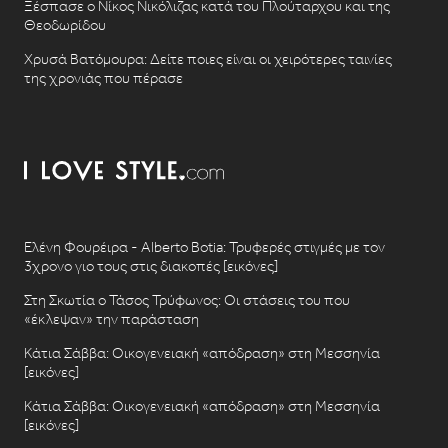
Ξέσπασε ο Νίκος Νικόλιζας κατά του Πλούταρχου και της
Θεοδωρίδου
Χρυσά Βατόμουρα: Δείτε ποιες είναι οι χειρότερες ταινίες
της χρονιάς που πέρασε
Ελένη Φουρέιρα - Alberto Botia: Τρυφερές στιγμές με τον
3χρονο γιο τους στις διακοπές [εικόνες]
Στη Σκωτία ο Τάσος Τρύφωνος: Οι στάσεις του που
«έκλεψαν» την παράσταση
Κάτια Σάββα: Οικογενειακή «απόδραση» στη Μεσσηνία
[εικόνες]
Κάτια Σάββα: Οικογενειακή «απόδραση» στη Μεσσηνία
[εικόνες]