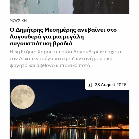
ΜΟΥΣΙΚΉ
Ο Δημήτρης Μεσημέρης ανεβαίνει στο
Λαγουδερά για μια μεγάλη
αυγουστιάτικη βραδιά
Η 3η Ετήσια Χοροεσπερίδα Λαγουδερών έρχεται
τον Δεκαπενταύγουστο με ζωντανή μουσική,
φαγητό και άφθονο κυπριακό ποτό
28 August 2026