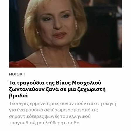
ΜΟΥΣΙΚΉ
Τα τραγούδια της Βίκυς Μοσχολιού
ζωντανεύουν ξανά σε μια ξεχωριστή
βραδιά
Τέσσερις ερμηνεύτριες συναντιούνται στη σκηνή
για ένα μουσικό αφιέρωμα σε μία από τις
σημαντικότερες φωνές του ελληνικού
τραγουδιού, με ελεύθερη είσοδο.