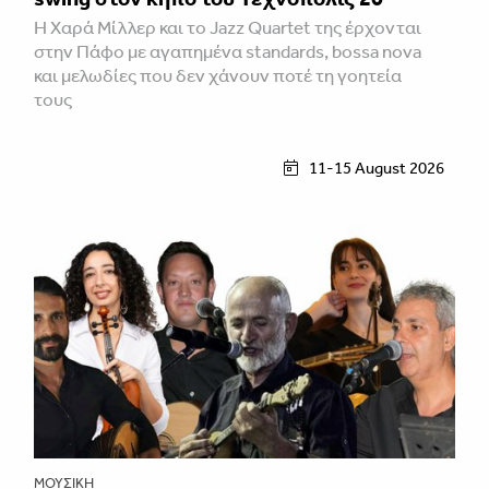
Η Χαρά Μίλλερ και το Jazz Quartet της έρχονται
στην Πάφο με αγαπημένα standards, bossa nova
και μελωδίες που δεν χάνουν ποτέ τη γοητεία
τους
11-15 August 2026
ΜΟΥΣΙΚΉ