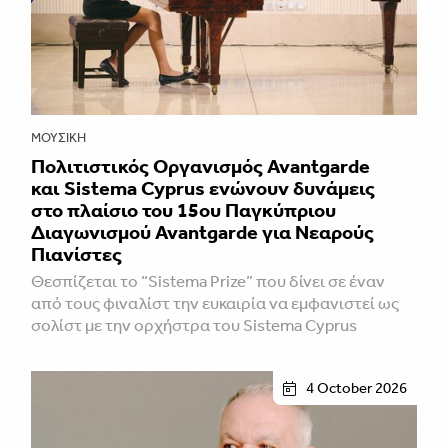
ΜΟΥΣΙΚΉ
Πολιτιστικός Οργανισμός Avantgarde
και Sistema Cyprus ενώνουν δυνάμεις
στο πλαίσιο του 15ου Παγκύπριου
Διαγωνισμού Avantgarde για Νεαρούς
Πιανίστες
Θεσπίζεται το “Sistema Prize” που δίνει σε έναν
από τους φιναλίστ την ευκαιρία να εμφανιστεί ως
σολίστ με την ορχήστρα του Sistema Cyprus
4 October 2026