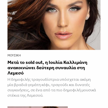
ΜΟΥΣΙΚΉ
Μετά το sold out, η Ιουλία Καλλιμάνη
ανακοινώνει δεύτερη συναυλία στη
Λεμεσό
H δημοφιλής τραγουδίστρια υπόσχεται ακόμη
μία βραδιά γεμάτη κέφι, τραγούδι και δυνατές
συγκινήσεις, σε ένα από τα πιο δημοφιλή μουσικά
στέκια της Λεμεσού.