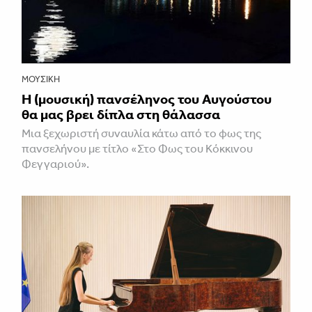
ΜΟΥΣΙΚΉ
Η (μουσική) πανσέληνος του Αυγούστου
θα μας βρει δίπλα στη θάλασσα
Mια ξεχωριστή συναυλία κάτω από το φως της
πανσελήνου με τίτλο «Στο Φως του Κόκκινου
Φεγγαριού».