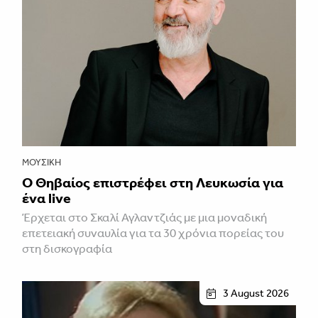
ΜΟΥΣΙΚΉ
Ο Θηβαίος επιστρέφει στη Λευκωσία για
ένα live
Έρχεται στο Σκαλί Αγλαντζιάς με μια μοναδική
επετειακή συναυλία για τα 30 χρόνια πορείας του
στη δισκογραφία
3 August 2026