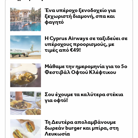
Ένα υπέροχο ξενοδοχείο για
ξεχωριστή διαμονή, σπα και
φαγητό
H Cyprus Airways σε ταξιδεύει σε
υπέροχους προορισμούς, με
τιμές από €49!
Μάθαμε την ημερομηνία για το 5ο
Φεστιβάλ Οφτού Κλέφτικου
Σου έχουμε τα καλύτερα στέκια
για οφτό!
Τη Δευτέρα απολαμβάνουμε
δωρεάν burger και μπίρα, στη
Λευκωσία