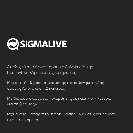
Απολογείται ο Αφγανός για τη δολοφονία της
Βρετανίδας-Αρνείται τις κατηγορίες
Μετά από 26 χρόνια αναμονής παραδόθηκε ο νέος
δρόμος Λάρνακας – Δεκέλειας
Με δάκρυα στα μάτια κολυμβητής με καρκίνο: «Ικετεύω
για τη ζωή μας»
Ισχυρισμοί Τατάρ περί παρέμβασης Όζελ στις «εκλογές»
στα κατεχόμενα