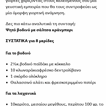
γιορτές χαρίζοντας στους καλεσμένους σου μία
γευστική εμπειρία που θα τους συντροφεύει ως
μία όμορφη γιορτινή ανάμνηση.
Δες πιο κάτω αναλυτικά τη συνταγή:
Ψητό βοδινό με σάλτσα κράνμπερι
ΣΥΣΤΑΤΙΚΑ για 8 μερίδες
Για το βοδινό
2½κ.βοδινό παϊδάκι με κόκκαλο
10 κλωναράκιαφρέσκο δεντρολίβανο
1 σκόρδο ολόκληρο
Θαλασσινό αλάτι και φρεσκοτριμμένο πιπέρι
Για τα λαχανικά
10καρότα, μεσαίου μεγέθους, περίπου 100 γρ. το