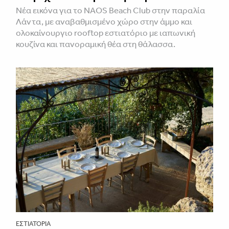
Νέα εικόνα για το NAOS Beach Club στην παραλία
Λάντα, με αναβαθμισμένο χώρο στην άμμο και
ολοκαίνουργιο rooftop εστιατόριο με ιαπωνική
κουζίνα και πανοραμική θέα στη θάλασσα.
ΕΣΤΙΑΤΌΡΙΑ