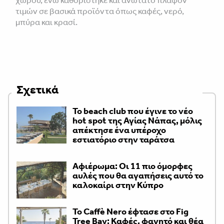
χώρου, ενώ καθορίστηκε και ανώτατο πλαφόν
τιμών σε βασικά προϊόντα όπως καφές, νερό,
μπύρα και κρασί.
Σχετικά
Το beach club που έγινε το νέο
hot spot της Αγίας Νάπας, μόλις
απέκτησε ένα υπέροχο
εστιατόριο στην ταράτσα
Αφιέρωμα: Οι 11 πιο όμορφες
αυλές που θα αγαπήσεις αυτό το
καλοκαίρι στην Κύπρο
Το Caffè Nero έφτασε στο Fig
Tree Bay: Καφές, φαγητό και θέα