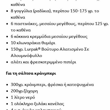
καθένα
8 γογγύλια (ραδίκια), περίπου 150-175 γρ. το
καθένα
6 παστινάκες, μεσαίου μεγέθους, περίπου 125 γρ.
το καθένα
6 κόκκινα κρεμμύδια μεσαίου μεγέθους
10 κλωναράκια θυμάρι
150γρ. Lurpak® Βούτυρο Αλατισμένο Σε
Αλουμινόφυλλο
αλάτι και φρεσκοτριμμένο πιπέρι
Για τη σάλτσα κράνμπερι
300γρ. κράνμπερι, φρέσκα ή κατεψυγμένα
200γρ.ζάχαρη
1 λίτρο νερό
1 ολόκληρο ξυλάκι κανέλας