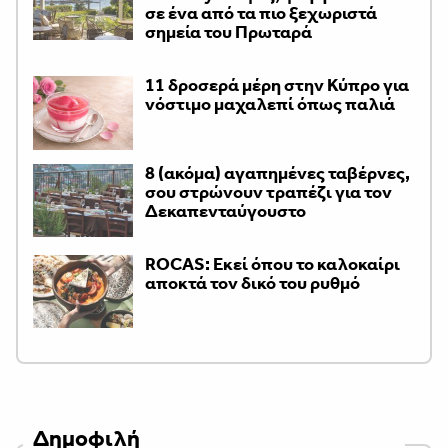
σε ένα από τα πιο ξεχωριστά
σημεία του Πρωταρά
11 δροσερά μέρη στην Κύπρο για
νόστιμο μαχαλεπί όπως παλιά
8 (ακόμα) αγαπημένες ταβέρνες,
σου στρώνουν τραπέζι για τον
Δεκαπενταύγουστο
ROCAS: Εκεί όπου το καλοκαίρι
αποκτά τον δικό του ρυθμό
Δημοφιλή