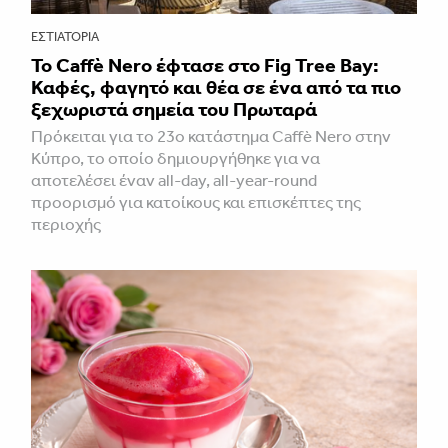
ΕΣΤΙΑΤΌΡΙΑ
Το Caffè Nero έφτασε στο Fig Tree Bay:
Καφές, φαγητό και θέα σε ένα από τα πιο
ξεχωριστά σημεία του Πρωταρά
Πρόκειται για το 23ο κατάστημα Caffè Nero στην
Κύπρο, το οποίο δημιουργήθηκε για να
αποτελέσει έναν all-day, all-year-round
προορισμό για κατοίκους και επισκέπτες της
περιοχής