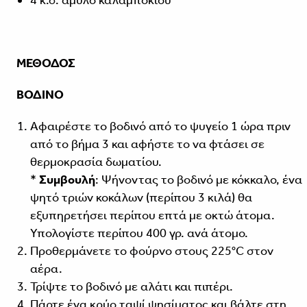
4 κ.σ. άμυλο καλαμποκιού
ΜΕΘΟΔΟΣ
ΒΟΔΙΝΟ
Αφαιρέστε το βοδινό από το ψυγείο 1 ώρα πριν
από το βήμα 3 και αφήστε το να φτάσει σε
θερμοκρασία δωματίου.
*
Συμβουλή
: Ψήνοντας το βοδινό με κόκκαλο, ένα
ψητό τριών κοκάλων (περίπου 3 κιλά) θα
εξυπηρετήσει περίπου επτά με οκτώ άτομα.
Υπολογίστε περίπου 400 γρ. ανά άτομο.
Προθερμάνετε το φούρνο στους 225°C στον
αέρα.
Τρίψτε το βοδινό με αλάτι και πιπέρι.
Πάρτε ένα κρύο ταψί ψησίματος και βάλτε στη