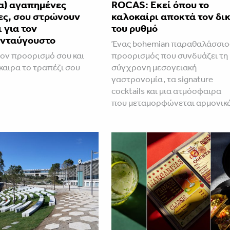
α) αγαπημένες
ROCAS: Εκεί όπου το
ες, σου στρώνουν
καλοκαίρι αποκτά τον δι
 για τον
του ρυθμό
νταύγουστο
Ένας bohemian παραθαλάσσιο
τον προορισμό σου και
προορισμός που συνδυάζει τη
γκαιρα το τραπέζι σου
σύγχρονη μεσογειακή
γαστρονομία, τα signature
cocktails και μια ατμόσφαιρα
που μεταμορφώνεται αρμονικ