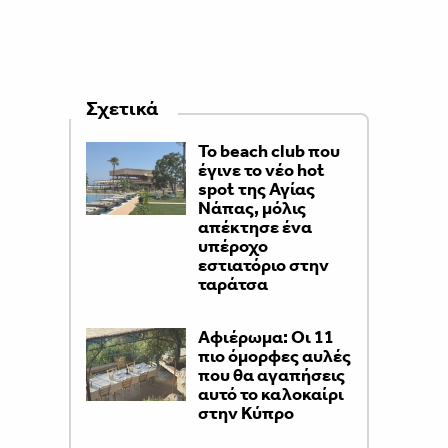
Σχετικά
Το beach club που
έγινε το νέο hot
spot της Αγίας
Νάπας, μόλις
απέκτησε ένα
υπέροχο
εστιατόριο στην
ταράτσα
Αφιέρωμα: Οι 11
πιο όμορφες αυλές
που θα αγαπήσεις
αυτό το καλοκαίρι
στην Κύπρο