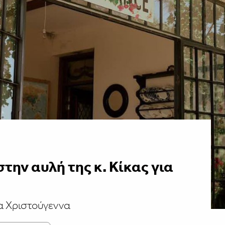
ην αυλή της κ. Κίκας για
τα Χριστούγεννα