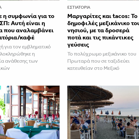
Α
ΕΣΤΙΑΤΌΡΙΑ
 η συμφωνία για το
Μαργαρίτες και tacos: Το
ΣΠ: Αυτή είναι η
δημοφιλές μεξικάνικο το
α που αναλαμβάνει
νησιού, με τα δροσερά
ιατόρια/καφέ
ποτά και τις πικάντικες
γεύσεις
ή για τον εμβληματικό
λοκληρώθηκε η
Το πολύχρωμο μεξικάνικο του
ία ανάθεσης των
Πρωταρά που σε ταξιδεύει
ικών
κατευθείαν στο Μεξικό