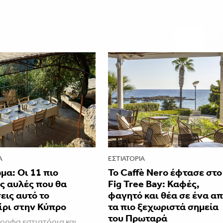
Α
ΕΣΤΙΑΤΌΡΙΑ
α: Οι 11 πιο
Το Caffè Nero έφτασε στο
ς αυλές που θα
Fig Tree Bay: Καφές,
ις αυτό το
φαγητό και θέα σε ένα α
ίρι στην Κύπρο
τα πιο ξεχωριστά σημεία
του Πρωταρά
μορφα εστιατόρια και