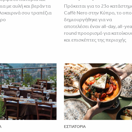
ια με αυλή και βεράντα
Πρόκειται για το 23ο κατάστημ
αλοκαιρινά σου τραπέζια
Caffè Nero στην Κύπρο, το οπο
προ
δημιουργήθηκε για να
αποτελέσει έναν all-day, all-yea
round προορισμό για κατοίκου
και επισκέπτες της περιοχής
Α
ΕΣΤΙΑΤΌΡΙΑ