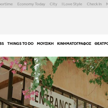
portime
Economy Today
City
I Love Style
Check In
BS
THINGS TO DO
ΜΟΥΣΙΚΉ
ΚΙΝΗΜΑΤΟΓΡΆΦΟΣ
ΘΈΑΤΡ