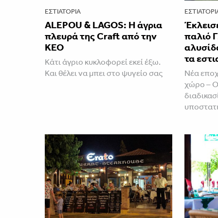
ΕΣΤΙΑΤΌΡΙΑ
ΕΣΤΙΑΤΌΡΙ
ALEPOU & LAGOS: Η άγρια
Έκλεισε
πλευρά της Craft από την
παλιό Γ
ΚΕΟ
αλυσίδ
τα εστ
Κάτι άγριο κυκλοφορεί εκεί έξω.
Και θέλει να μπει στο ψυγείο σας
Νέα εποχ
χώρο – Ο
διαδικασ
υποστατ