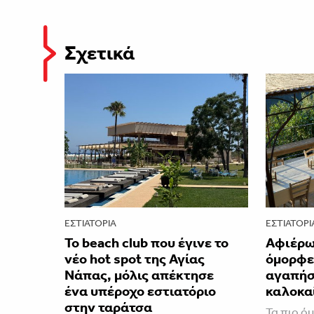
Σχετικά
ΕΣΤΙΑΤΌΡΙΑ
ΕΣΤΙΑΤΌΡΙ
Το beach club που έγινε το
Αφιέρωμ
νέο hot spot της Αγίας
όμορφε
Νάπας, μόλις απέκτησε
αγαπήσε
ένα υπέροχο εστιατόριο
καλοκα
στην ταράτσα
Τα πιο ό