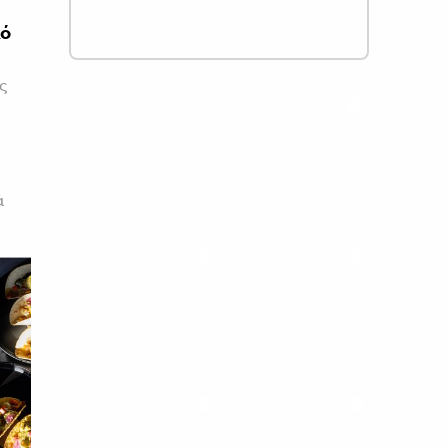
κό
ς
ά