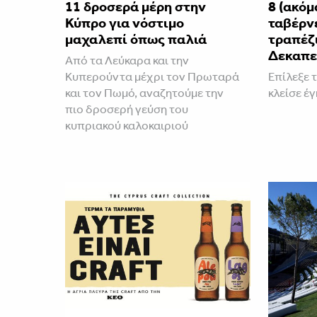
11 δροσερά μέρη στην
8 (ακόμ
Κύπρο για νόστιμο
ταβέρν
μαχαλεπί όπως παλιά
τραπέζι
Δεκαπε
Από τα Λεύκαρα και την
Κυπερούντα μέχρι τον Πρωταρά
Επίλεξε 
και τον Πωμό, αναζητούμε την
κλείσε έ
πιο δροσερή γεύση του
κυπριακού καλοκαιριού