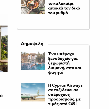
το καλοκαίρι
αποκτά τον δικό
του ρυθμό
Δημοφιλή
Ένα υπέροχο
ξενοδοχείο για
ξεχωριστή
διαμονή, σπα και
φαγητό
H Cyprus Airways
σε ταξιδεύει σε
υπέροχους
πό
προορισμούς, με
τιμές από €49!