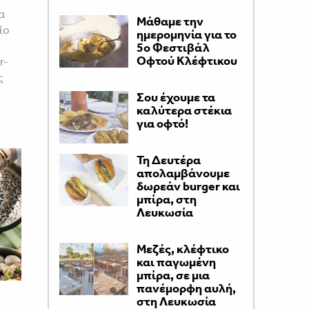
α
Μάθαμε την
ίο
ημερομηνία για το
5ο Φεστιβάλ
Οφτού Κλέφτικου
r-
ς
Σου έχουμε τα
καλύτερα στέκια
για οφτό!
Τη Δευτέρα
απολαμβάνουμε
δωρεάν burger και
μπίρα, στη
Λευκωσία
Μεζές, κλέφτικο
και παγωμένη
μπίρα, σε μια
πανέμορφη αυλή,
στη Λευκωσία