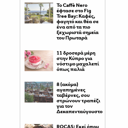
Το Caffè Nero
έφτασε στο Fig
Tree Bay: Καφές,
φαγητό και θέα σε
ένα από τα πιο
ξεχωριστά σημεία
του Πρωταρά
11 δροσερά μέρη
στην Κύπρο για
νόστιμο μαχαλεπί
όπως παλιά
8 (ακόμα)
αγαπημένες
ταβέρνες, σου
στρώνουν τραπέζι
για τον
Δεκαπενταύγουστο
ROCAS: Εκεί όπου