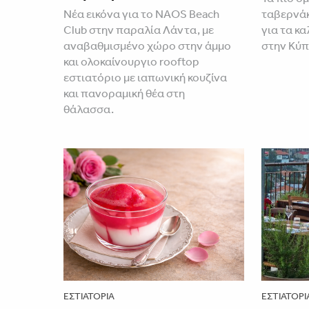
Νέα εικόνα για το NAOS Beach
ταβερνάκ
Club στην παραλία Λάντα, με
για τα κ
αναβαθμισμένο χώρο στην άμμο
στην Κύ
και ολοκαίνουργιο rooftop
εστιατόριο με ιαπωνική κουζίνα
και πανοραμική θέα στη
θάλασσα.
ΕΣΤΙΑΤΌΡΙΑ
ΕΣΤΙΑΤΌΡΙ