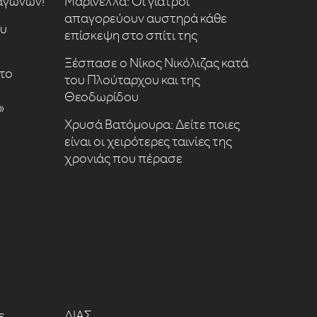
 αγώνων!
Μαρινέλλα: Οι γιατροί
απαγορεύουν αυστηρά κάθε
ου
επίσκεψη στο σπίτι της
Ξέσπασε ο Νίκος Νικόλιζας κατά
το
του Πλούταρχου και της
Θεοδωρίδου
»
Χρυσά Βατόμουρα: Δείτε ποιες
είναι οι χειρότερες ταινίες της
χρονιάς που πέρασε
ε
ΔΙΑΣ