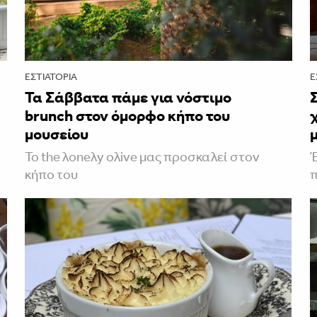
ΕΣΤΙΑΤΌΡΙΑ
Ε
Τα Σάββατα πάμε για νόστιμο
brunch στον όμορφο κήπο του
μουσείου
Το the λoneλy oλive μας προσκαλεί στον
Έ
κήπο του
π