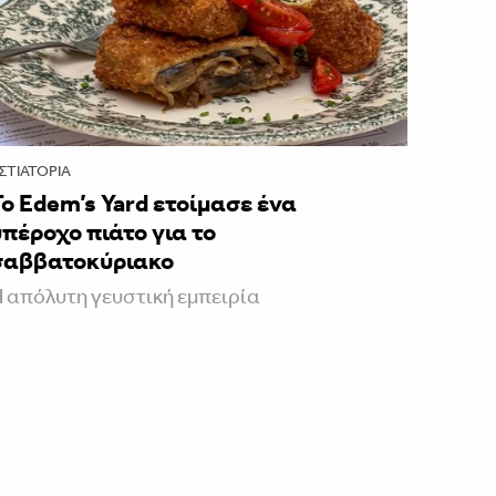
ΣΤΙΑΤΌΡΙΑ
Το Edem’s Yard ετοίμασε ένα
υπέροχο πιάτο για το
σαββατοκύριακο
 απόλυτη γευστική εμπειρία