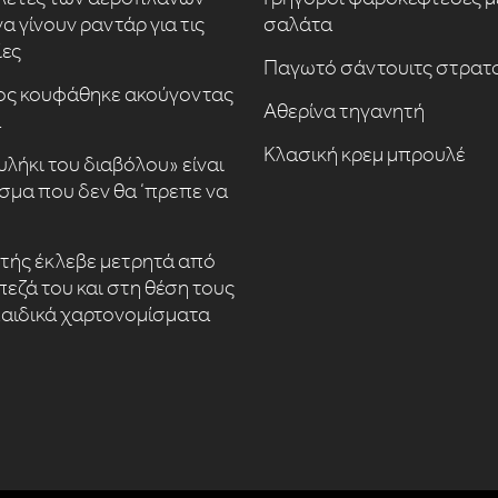
α γίνουν ραντάρ για τις
σαλάτα
ίες
Παγωτό σάντουιτς στρατ
ος κουφάθηκε ακούγοντας
Αθερίνα τηγανητή
α
Κλασική κρεμ μπρουλέ
υλήκι του διαβόλου» είναι
σμα που δεν θα ‘πρεπε να
τής έκλεβε μετρητά από
πεζά του και στη θέση τους
αιδικά χαρτονομίσματα