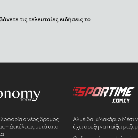
βάνετε τις τελευταίες ειδήσεις το
κλοφορία ο νέος δρόμος
Αλμέιδα: «Μακάρι ο Μέσι 
ς – Δεκέλειας μετά από
έχει όρεξη να παίξει μαζί 
ια