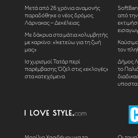
Μετά από 26 χρόνια αναμονής
SoftBan
παραδόθηκε ο νέος δρόμος
από την 
Λάρνακας – Δεκέλειας
εκτιμήσ
εισαγωγ
Με δάκρυα στα μάτια κολυμβητής
με καρκίνο: «Ικετεύω για τη ζωή
Καύσιμα
μας»
τον πλη
Ισχυρισμοί Τατάρ περί
Δήμος Λ
παρέμβασης Όζελ στις «εκλογές»
το Παλι
στα κατεχόμενα
διαδικα
υποστα
Μαρίλια Χαριδήμου για τα
Οι τουα