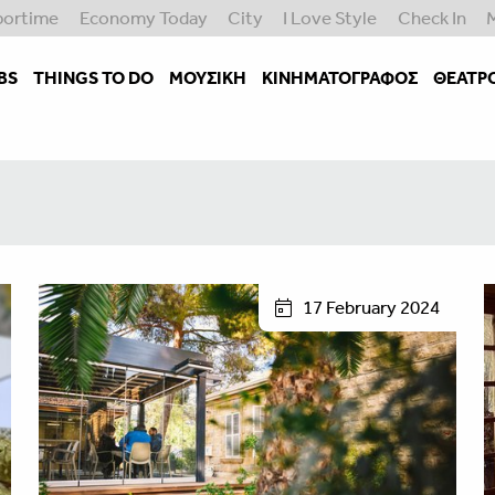
portime
Economy Today
City
I Love Style
Check In
BS
THINGS TO DO
ΜΟΥΣΙΚΉ
ΚΙΝΗΜΑΤΟΓΡΆΦΟΣ
ΘΈΑΤΡ
17 February 2024