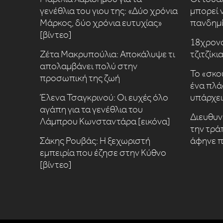
γενέθλια του γιου της: «Δύο χρόνια
μπορεί ν
Μάρκος, δύο χρόνια ευτυχίας»
πανδημ
[βίντεο]
18χρον
Ζέτα Μακρυπούλια: Αποκάλυψε τι
τζιτζίκι
απολαμβάνει πολύ στην
Το «σκο
προσωπική της ζωή
ένα πλά
Έλενα Τσαγκρινού: Οι ευχές όλο
υπάρχει
αγάπη για τα γενέθλια του
Διευθυν
Λάμπρου Κωνσταντάρα [εικόνα]
την τρά
Σάκης Ρουβάς: Η ξεχωριστή
άφηνε π
εμπειρία που έζησε στην Κύθνο
[βίντεο]