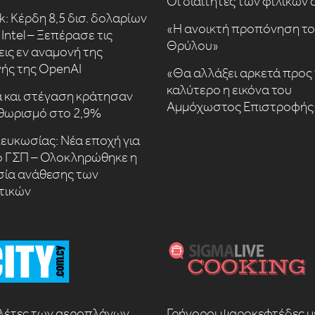
Οι διαιτητές των φιλικών
k: Κέρδη 8,5 δισ. δολαρίων
«Η ανοικτή προπόνηση τ
Intel – Ξεπέρασε τις
Θρύλου»
εις εν αναμονή της
ής της OpenAI
«Θα αλλάξει αρκετά προς 
καλύτερο η εικόνα του
 και στέγαση κράτησαν
Αμμόχωστος Επιστροφής
θωρισμό στο 2,9%
ευκωσίας: Νέα εποχή για
ό ΓΣΠ – Ολοκληρώθηκε η
σία ανάθεσης των
τικών
λέτες των αεροπλάνων
Γρήγοροι ψαροκεφτέδες μ