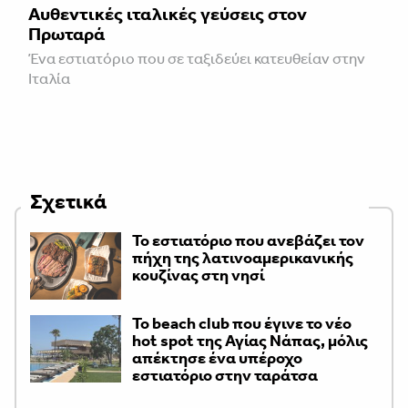
Αυθεντικές ιταλικές γεύσεις στον
Πρωταρά
Ένα εστιατόριο που σε ταξιδεύει κατευθείαν στην
Ιταλία
Σχετικά
Το εστιατόριο που ανεβάζει τον
πήχη της λατινοαμερικανικής
κουζίνας στη νησί
Το beach club που έγινε το νέο
hot spot της Αγίας Νάπας, μόλις
απέκτησε ένα υπέροχο
εστιατόριο στην ταράτσα