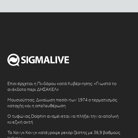
Επανέρχεται η Πινδάρου κατά Κυβέρνησης: «Γνωστό το
ανέκδοτο περι ΔΗΣΑΚΕΛ»
Μουσιούττας: Δικαίωση πεσόντων 1974 ο τερματισμός
κατοχής και η απελευθέρωση
Ο τυφώνας Dolphin αναμένεται να πλήξει την ανατολική
κινεζική ακτή
Το Χονγκ Κονγκ κατέγραψε ρεκόρ ζέστης με 36,9 βαθμούς