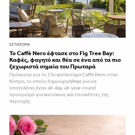
ΕΣΤΙΑΤΌΡΙΑ
Το Caffè Nero έφτασε στο Fig Tree Bay:
Καφές, φαγητό και θέα σε ένα από τα πιο
ξεχωριστά σημεία του Πρωταρά
Πρόκειται για το 23ο κατάστημα Caffè Nero στην
Κύπρο, το οποίο δημιουργήθηκε για να
αποτελέσει έναν all-day, all-year-round
προορισμό για κατοίκους και επισκέπτες της
περιοχής