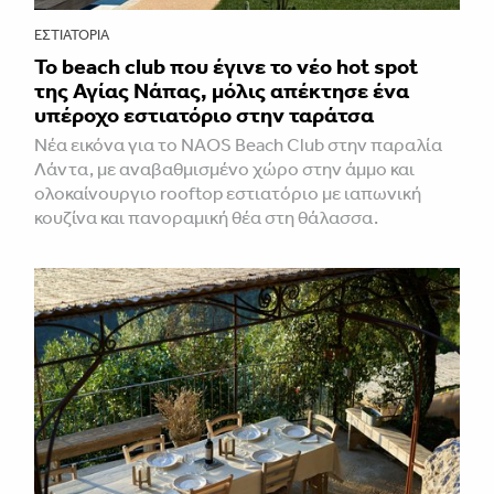
ΕΣΤΙΑΤΌΡΙΑ
Το beach club που έγινε το νέο hot spot
της Αγίας Νάπας, μόλις απέκτησε ένα
υπέροχο εστιατόριο στην ταράτσα
Νέα εικόνα για το NAOS Beach Club στην παραλία
Λάντα, με αναβαθμισμένο χώρο στην άμμο και
ολοκαίνουργιο rooftop εστιατόριο με ιαπωνική
κουζίνα και πανοραμική θέα στη θάλασσα.