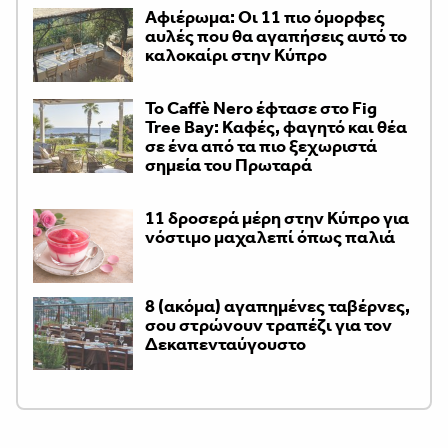
Αφιέρωμα: Οι 11 πιο όμορφες
αυλές που θα αγαπήσεις αυτό το
καλοκαίρι στην Κύπρο
Το Caffè Nero έφτασε στο Fig
Tree Bay: Καφές, φαγητό και θέα
σε ένα από τα πιο ξεχωριστά
σημεία του Πρωταρά
11 δροσερά μέρη στην Κύπρο για
νόστιμο μαχαλεπί όπως παλιά
8 (ακόμα) αγαπημένες ταβέρνες,
σου στρώνουν τραπέζι για τον
Δεκαπενταύγουστο