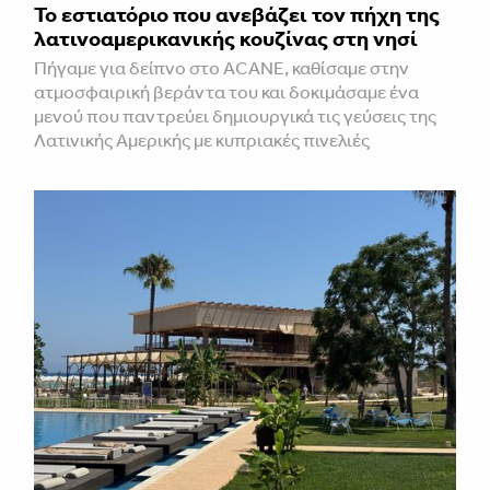
Το εστιατόριο που ανεβάζει τον πήχη της
λατινοαμερικανικής κουζίνας στη νησί
Πήγαμε για δείπνο στο ACANE, καθίσαμε στην
ατμοσφαιρική βεράντα του και δοκιμάσαμε ένα
μενού που παντρεύει δημιουργικά τις γεύσεις της
Λατινικής Αμερικής με κυπριακές πινελιές