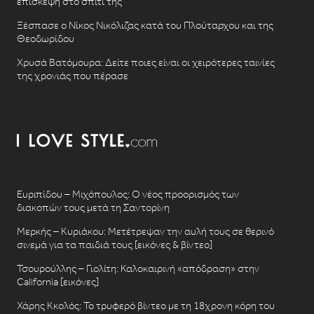
επίσκεψη στο σπίτι της
Ξέσπασε ο Νίκος Νικόλιζας κατά του Πλούταρχου και της
Θεοδωρίδου
Χρυσά Βατόμουρα: Δείτε ποιες είναι οι χειρότερες ταινίες
της χρονιάς που πέρασε
Ευριπίδου – Μιχόπουλος: Ο νέος προορισμός των
διακοπών τους μετά τη Σαντορίνη
Μερκής – Κυριάκου: Μετέτρεψαν την αυλή τους σε θερινό
σινεμά για τα παιδιά τους [εικόνες & βίντεο]
Τσουρούλλης – Γιολίτη: Καλοκαιρινή «απόδραση» στην
California [εικόνες]
Χάρης Κκολός: Το τρυφερό βίντεο με τη 18χρονη κόρη του