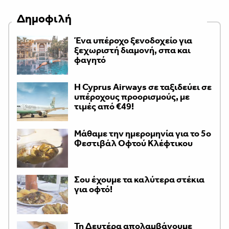
Δημοφιλή
Ένα υπέροχο ξενοδοχείο για
ξεχωριστή διαμονή, σπα και
φαγητό
H Cyprus Airways σε ταξιδεύει σε
υπέροχους προορισμούς, με
τιμές από €49!
Μάθαμε την ημερομηνία για το 5ο
Φεστιβάλ Οφτού Κλέφτικου
Σου έχουμε τα καλύτερα στέκια
για οφτό!
Τη Δευτέρα απολαμβάνουμε