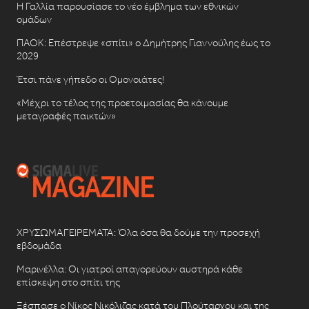
Η Γαλλία παρουσίασε το νέο έμβλημα των εθνικών
ομάδων
ΠΑΟΚ: Επέστρεψε «σπίτι» ο Δημήτρης Γιαννούλης έως το
2029
Έτσι πάνε γήπεδο οι Ομονοιάτες!
«Μέχρι το τέλος της προετοιμασίας θα κάνουμε
μεταγραφές παικτών»
ΧΡΥΣΩΜΑΓΕΙΡΕΜΑΤΑ: Όλα όσα θα δούμε την προσεχή
εβδομάδα
Μαρινέλλα: Οι γιατροί απαγορεύουν αυστηρά κάθε
επίσκεψη στο σπίτι της
Ξέσπασε ο Νίκος Νικόλιζας κατά του Πλούταρχου και της