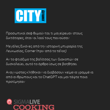
Προσωπικοί σεφ θυμούνται τι μαγείρευαν στους
δικτάτορες, όταν οι λαοί τους πεινούσαν
Μεγάλες Εικόνες από την ιστορική μπυραρία της
Λευκωσίας, Corner (πριν από το τέλος)
Αν το φτιάξιμο της βαλίτσας των διακοπών σε
δυσκολεύει, αυτό το άρθρο ίσως σε βοηθήσει
Αναγνώστες κλήθηκαν να διαβάσουν κείμενα γραμμένα
από ανθρώπους και το ChatGPT και μαντέψτε ποια
προτίμησαν