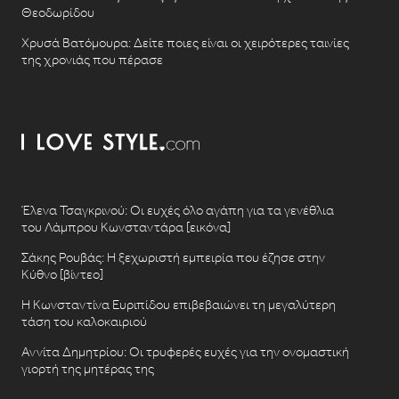
Θεοδωρίδου
Χρυσά Βατόμουρα: Δείτε ποιες είναι οι χειρότερες ταινίες
της χρονιάς που πέρασε
Έλενα Τσαγκρινού: Οι ευχές όλο αγάπη για τα γενέθλια
του Λάμπρου Κωνσταντάρα [εικόνα]
Σάκης Ρουβάς: Η ξεχωριστή εμπειρία που έζησε στην
Κύθνο [βίντεο]
Η Κωνσταντίνα Ευριπίδου επιβεβαιώνει τη μεγαλύτερη
τάση του καλοκαιριού
Αννίτα Δημητρίου: Οι τρυφερές ευχές για την ονομαστική
γιορτή της μητέρας της