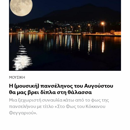
ΜΟΥΣΙΚΉ
Η (μουσική) πανσέληνος του Αυγούστου
θα μας βρει δίπλα στη θάλασσα
Mια ξεχωριστή συναυλία κάτω από το φως της
πανσελήνου με τίτλο «Στο Φως του Κόκκινου
Φεγγαριού».