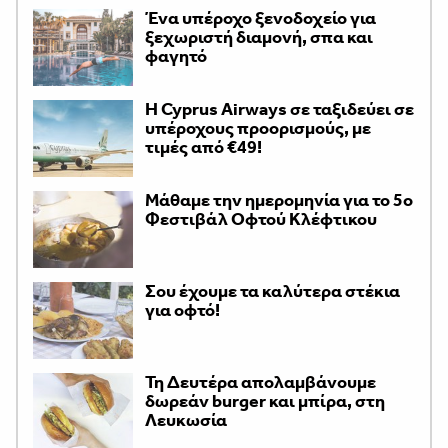
Ένα υπέροχο ξενοδοχείο για
ξεχωριστή διαμονή, σπα και
φαγητό
H Cyprus Airways σε ταξιδεύει σε
υπέροχους προορισμούς, με
τιμές από €49!
Μάθαμε την ημερομηνία για το 5ο
Φεστιβάλ Οφτού Κλέφτικου
Σου έχουμε τα καλύτερα στέκια
για οφτό!
Τη Δευτέρα απολαμβάνουμε
δωρεάν burger και μπίρα, στη
Λευκωσία