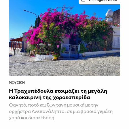
ΜΟΥΣΙΚΉ
Η Τραχυπέδουλα ετοιμάζει τη μεγάλη
καλοκαιρινή της χοροεσπερίδα
Φαγητό, ποτό και ζωντανή μουσική με την
ορχήστρα Ανεπανάληπτοι σε μια βραδιά γεμάτη
χορό και διασκέδαση