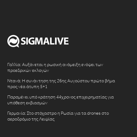
Γαλλία: Αυξάνεται η ρωσική ανάμειξη ενόψει των
προεδρικών εκλογών
Ντανά: Η συνάντηση της 26ης Αυγούστου πρώτο βήμα
προς νέα άτυπη 5+1
Παραμένει υπό κράτηση 44χρονος επιχειρηματίας για
υπόθεση εκβιασμών
Γερμανία: Στο στόχαστρο η Ρωσία για τα drones στο
αεροδρόμιο της Λειψίας