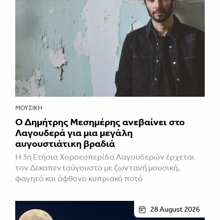
ΜΟΥΣΙΚΉ
Ο Δημήτρης Μεσημέρης ανεβαίνει στο
Λαγουδερά για μια μεγάλη
αυγουστιάτικη βραδιά
Η 3η Ετήσια Χοροεσπερίδα Λαγουδερών έρχεται
τον Δεκαπενταύγουστο με ζωντανή μουσική,
φαγητό και άφθονο κυπριακό ποτό
28 August 2026