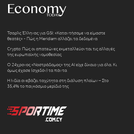
Τσαρλς Έλληνας για GSI: «Καταντήσαμε να είμαστε
θεατές» - Πώς η Meridiam αλλάζει τα δεδομένα
Crypto: Πώς οι απατεώνες εκμεταλλεύονται τις αλλαγές
της ευρωπαϊκής νομοθεσίας
Ο 24χρονος «Νοστράδαμος» της AI είχε δίκαιο για όλα. Κι
όμως έχασε (σχεδόν) τα πάντα
Η Ινδία ανεβάζει ταχύτητα στη διάλυση πλοίων – Στο
35,4% το παγκόσμιο μερίδιό της