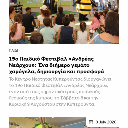
ΠΑΙΔΊ
19ο Παιδικό Φεστιβάλ «Ανδρέας
Νεάρχου»: Ένα διήμερο γεμάτο
χαμόγελα, δημιουργία και προσφορά
Το Κέντρο Νεότητας Κυπερούντας διοργανώνει
το 19ο Παιδικό Φεστιβάλ «Ανδρέας Νεάρχου»,
έναν από τους σημαντικότερους παιδικούς
θεσμούς της Κύπρου, το Σάββατο 8 και την
Κυριακή 9 Αυγούστου στην Κυπερούντα.
9 July 2026