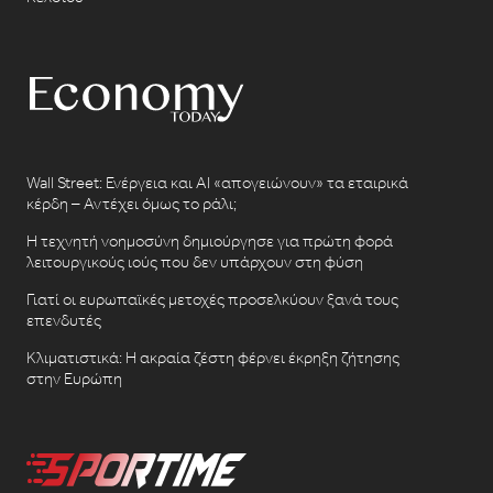
Wall Street: Ενέργεια και AI «απογειώνουν» τα εταιρικά
κέρδη – Αντέχει όμως το ράλι;
Η τεχνητή νοημοσύνη δημιούργησε για πρώτη φορά
λειτουργικούς ιούς που δεν υπάρχουν στη φύση
Γιατί οι ευρωπαϊκές μετοχές προσελκύουν ξανά τους
επενδυτές
Κλιματιστικά: Η ακραία ζέστη φέρνει έκρηξη ζήτησης
στην Ευρώπη