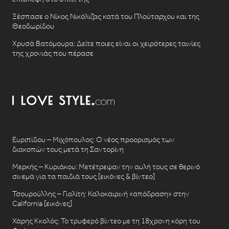
Ξέσπασε ο Νίκος Νικόλιζας κατά του Πλούταρχου και της
Θεοδωρίδου
Χρυσά Βατόμουρα: Δείτε ποιες είναι οι χειρότερες ταινίες
της χρονιάς που πέρασε
Ευριπίδου – Μιχόπουλος: Ο νέος προορισμός των
διακοπών τους μετά τη Σαντορίνη
Μερκής – Κυριάκου: Μετέτρεψαν την αυλή τους σε θερινό
σινεμά για τα παιδιά τους [εικόνες & βίντεο]
Τσουρούλλης – Γιολίτη: Καλοκαιρινή «απόδραση» στην
California [εικόνες]
Χάρης Κκολός: Το τρυφερό βίντεο με τη 18χρονη κόρη του