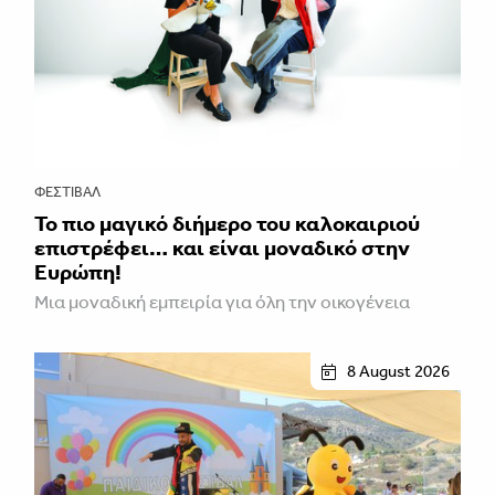
ΦΕΣΤΙΒΑΛ
Το πιο μαγικό διήμερο του καλοκαιριού
επιστρέφει… και είναι μοναδικό στην
Ευρώπη!
Μια μοναδική εμπειρία για όλη την οικογένεια
8 August 2026