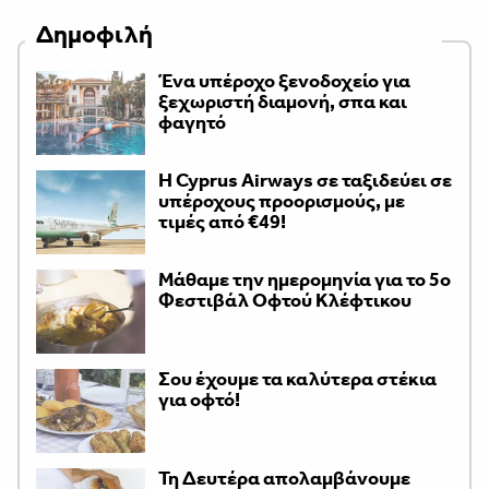
Δημοφιλή
Ένα υπέροχο ξενοδοχείο για
ξεχωριστή διαμονή, σπα και
φαγητό
H Cyprus Airways σε ταξιδεύει σε
υπέροχους προορισμούς, με
τιμές από €49!
Μάθαμε την ημερομηνία για το 5ο
Φεστιβάλ Οφτού Κλέφτικου
Σου έχουμε τα καλύτερα στέκια
για οφτό!
Τη Δευτέρα απολαμβάνουμε