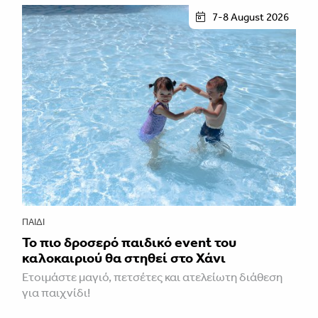
7-8 August 2026
ΠΑΙΔΊ
Το πιο δροσερό παιδικό event του
καλοκαιριού θα στηθεί στο Χάνι
Ετοιμάστε μαγιό, πετσέτες και ατελείωτη διάθεση
για παιχνίδι!