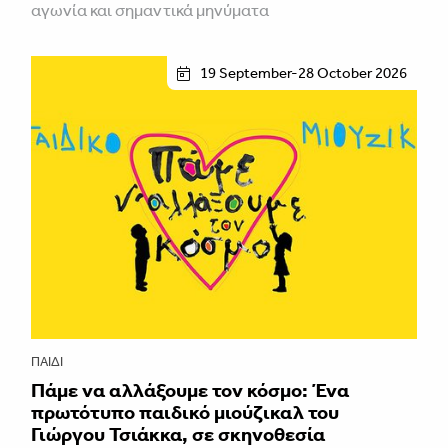
αγωνία και σημαντικά μηνύματα
19 September-28 October 2026
ΠΑΙΔΊ
Πάμε να αλλάξουμε τον κόσμο: Ένα
πρωτότυπο παιδικό μιούζικαλ του
Γιώργου Τσιάκκα, σε σκηνοθεσία