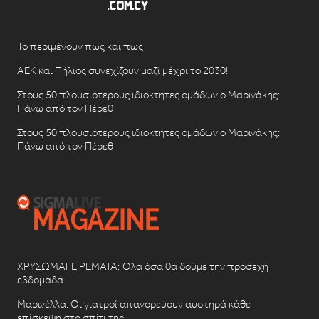
Το περιμένουν πως και πως
ΑΕΚ και Πήλιος συνεχίζουν μαζί μέχρι το 2030!
Στους 50 πλουσιότερους ιδιοκτήτες ομάδων ο Μαρινάκης:
Πάνω από τον Πέρεθ
Στους 50 πλουσιότερους ιδιοκτήτες ομάδων ο Μαρινάκης:
Πάνω από τον Πέρεθ
ΧΡΥΣΩΜΑΓΕΙΡΕΜΑΤΑ: Όλα όσα θα δούμε την προσεχή
εβδομάδα
Μαρινέλλα: Οι γιατροί απαγορεύουν αυστηρά κάθε
επίσκεψη στο σπίτι της