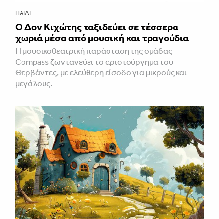
ΠΑΙΔΊ
Ο Δον Κιχώτης ταξιδεύει σε τέσσερα
χωριά μέσα από μουσική και τραγούδια
Η μουσικοθεατρική παράσταση της ομάδας
Compass ζωντανεύει το αριστούργημα του
Θερβάντες, με ελεύθερη είσοδο για μικρούς και
μεγάλους.