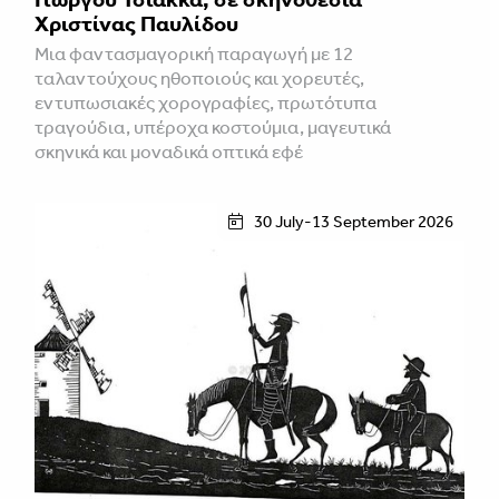
Χριστίνας Παυλίδου
Μια φαντασμαγορική παραγωγή με 12
ταλαντούχους ηθοποιούς και χορευτές,
εντυπωσιακές χορογραφίες, πρωτότυπα
τραγούδια, υπέροχα κοστούμια, μαγευτικά
σκηνικά και μοναδικά οπτικά εφέ
30 July-13 September 2026