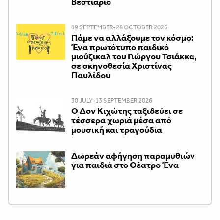
Βεστιάριο
19 SEPTEMBER-28 OCTOBER 2026
Πάμε να αλλάξουμε τον κόσμο:
Ένα πρωτότυπο παιδικό
μιούζικαλ του Γιώργου Τσιάκκα,
σε σκηνοθεσία Χριστίνας
Παυλίδου
30 JULY-13 SEPTEMBER 2026
Ο Δον Κιχώτης ταξιδεύει σε
τέσσερα χωριά μέσα από
μουσική και τραγούδια
Δωρεάν αφήγηση παραμυθιών
για παιδιά στο Θέατρο Ένα