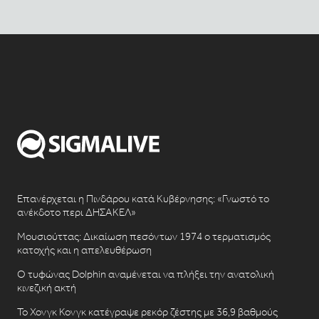
Επανέρχεται η Πινδάρου κατά Κυβέρνησης: «Γνωστό το
ανέκδοτο περι ΔΗΣΑΚΕΛ»
Μουσιούττας: Δικαίωση πεσόντων 1974 ο τερματισμός
κατοχής και η απελευθέρωση
Ο τυφώνας Dolphin αναμένεται να πλήξει την ανατολική
κινεζική ακτή
Το Χονγκ Κονγκ κατέγραψε ρεκόρ ζέστης με 36,9 βαθμούς