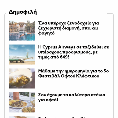
Δημοφιλή
Ένα υπέροχο ξενοδοχείο για
ξεχωριστή διαμονή, σπα και
φαγητό
H Cyprus Airways σε ταξιδεύει σε
υπέροχους προορισμούς, με
τιμές από €49!
Μάθαμε την ημερομηνία για το 5ο
Φεστιβάλ Οφτού Κλέφτικου
Σου έχουμε τα καλύτερα στέκια
για οφτό!