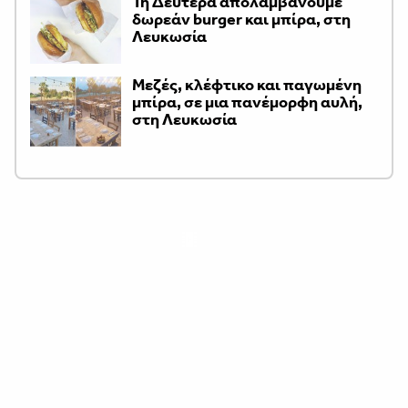
Τη Δευτέρα απολαμβάνουμε
δωρεάν burger και μπίρα, στη
Λευκωσία
Μεζές, κλέφτικο και παγωμένη
μπίρα, σε μια πανέμορφη αυλή,
στη Λευκωσία