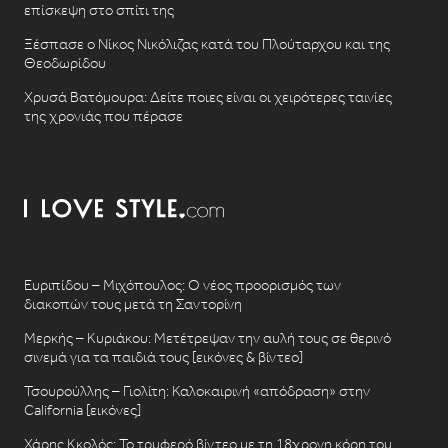
επίσκεψη στο σπίτι της
Ξέσπασε ο Νίκος Νικόλιζας κατά του Πλούταρχου και της
Θεοδωρίδου
Χρυσά Βατόμουρα: Δείτε ποιες είναι οι χειρότερες ταινίες
της χρονιάς που πέρασε
Ευριπίδου – Μιχόπουλος: Ο νέος προορισμός των
διακοπών τους μετά τη Σαντορίνη
Μερκής – Κυριάκου: Μετέτρεψαν την αυλή τους σε θερινό
σινεμά για τα παιδιά τους [εικόνες & βίντεο]
Τσουρούλλης – Γιολίτη: Καλοκαιρινή «απόδραση» στην
California [εικόνες]
Χάρης Κκολός: Το τρυφερό βίντεο με τη 18χρονη κόρη του