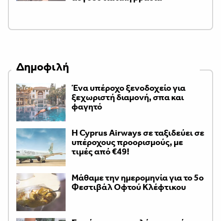
Δημοφιλή
Ένα υπέροχο ξενοδοχείο για
ξεχωριστή διαμονή, σπα και
φαγητό
H Cyprus Airways σε ταξιδεύει σε
υπέροχους προορισμούς, με
τιμές από €49!
Μάθαμε την ημερομηνία για το 5ο
Φεστιβάλ Οφτού Κλέφτικου