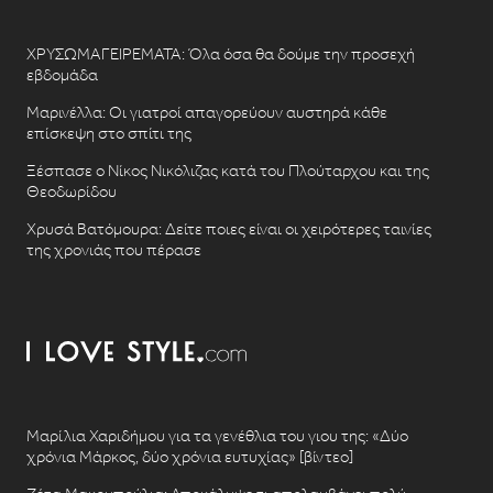
ΧΡΥΣΩΜΑΓΕΙΡΕΜΑΤΑ: Όλα όσα θα δούμε την προσεχή
εβδομάδα
Μαρινέλλα: Οι γιατροί απαγορεύουν αυστηρά κάθε
επίσκεψη στο σπίτι της
Ξέσπασε ο Νίκος Νικόλιζας κατά του Πλούταρχου και της
Θεοδωρίδου
Χρυσά Βατόμουρα: Δείτε ποιες είναι οι χειρότερες ταινίες
της χρονιάς που πέρασε
Μαρίλια Χαριδήμου για τα γενέθλια του γιου της: «Δύο
χρόνια Μάρκος, δύο χρόνια ευτυχίας» [βίντεο]