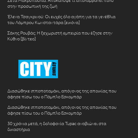
Ζέτα Μακρυπούλια: Αποκάλυψε τι απολαμβάνει πολύ
στην προσωπική της ζωή
Έλενα Τσαγκρινού: Οι ευχές όλο αγάπη για τα γενέθλια
του Λάμπρου Κωνσταντάρα [εικόνα]
Σάκης Ρουβάς: Η ξεχωριστή εμπειρία που έζησε στην
Κύθνο [βίντεο]
Διασώθηκε ιπποποταμάκι, απόγονος της αποικίας που
άφησε πίσω του ο Πάμπλο Εσκομπάρ
Διασώθηκε ιπποποταμάκι, απόγονος της αποικίας που
άφησε πίσω του ο Πάμπλο Εσκομπάρ
30 χρόνια μετά, η δολοφονία Tupac αναβιώνει στα
δικαστήρια