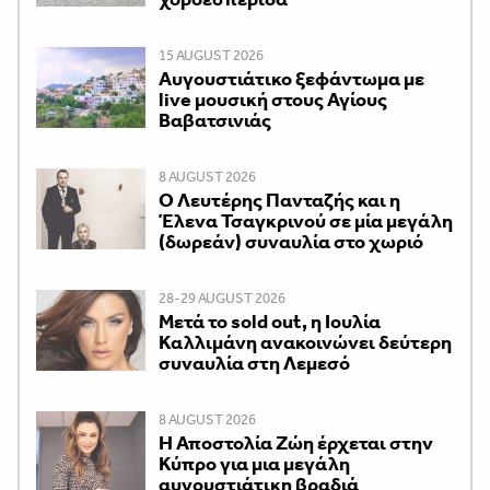
15 AUGUST 2026
Αυγουστιάτικο ξεφάντωμα με
live μουσική στους Αγίους
Βαβατσινιάς
8 AUGUST 2026
Ο Λευτέρης Πανταζής και η
Έλενα Τσαγκρινού σε μία μεγάλη
(δωρεάν) συναυλία στο χωριό
28-29 AUGUST 2026
Μετά το sold out, η Ιουλία
Καλλιμάνη ανακοινώνει δεύτερη
συναυλία στη Λεμεσό
8 AUGUST 2026
Η Αποστολία Ζώη έρχεται στην
Κύπρο για μια μεγάλη
αυγουστιάτικη βραδιά