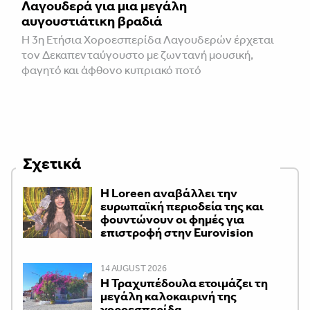
Λαγουδερά για μια μεγάλη
αυγουστιάτικη βραδιά
Η 3η Ετήσια Χοροεσπερίδα Λαγουδερών έρχεται
τον Δεκαπενταύγουστο με ζωντανή μουσική,
φαγητό και άφθονο κυπριακό ποτό
Σχετικά
Η Loreen αναβάλλει την
ευρωπαϊκή περιοδεία της και
φουντώνουν οι φημές για
επιστροφή στην Eurovision
14 AUGUST 2026
Η Τραχυπέδουλα ετοιμάζει τη
μεγάλη καλοκαιρινή της
χοροεσπερίδα