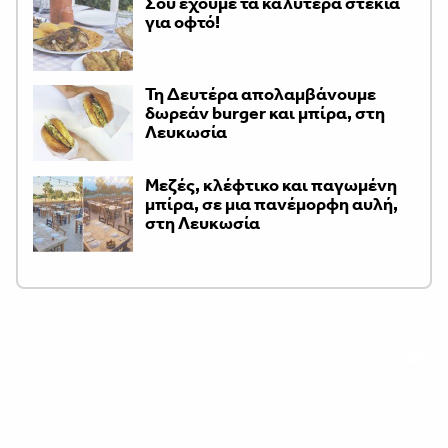
Σου έχουμε τα καλύτερα στέκια
για οφτό!
Τη Δευτέρα απολαμβάνουμε
δωρεάν burger και μπίρα, στη
Λευκωσία
Μεζές, κλέφτικο και παγωμένη
μπίρα, σε μια πανέμορφη αυλή,
στη Λευκωσία