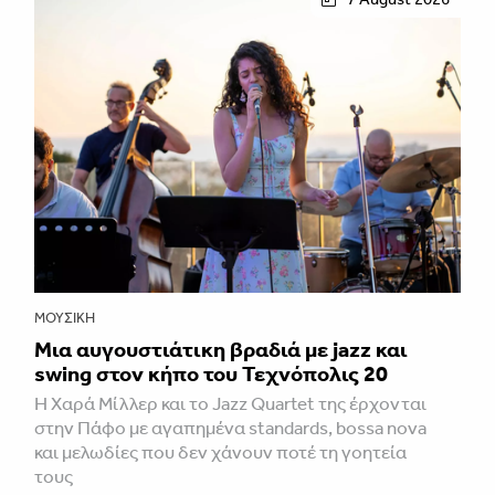
ΜΟΥΣΙΚΉ
Μια αυγουστιάτικη βραδιά με jazz και
swing στον κήπο του Τεχνόπολις 20
Η Χαρά Μίλλερ και το Jazz Quartet της έρχονται
στην Πάφο με αγαπημένα standards, bossa nova
και μελωδίες που δεν χάνουν ποτέ τη γοητεία
τους