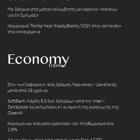
Με δάκρυα στα μάτια κολυμβητής με καρκίνο: «Ικετεύω
για τη ζωή μας»
Ισχυρισμοί Τατάρ περί παρέμβασης Όζελ στις «εκλογές»
στα κατεχόμενα
Στην κυκλοφορία ο νέος δρόμος Λάρνακας – Δεκέλειας
μετά από 26 χρόνια
SoftBank: Κέρδη 8,5 δισ. δολαρίων από την Intel –
Ξεπέρασε τις εκτιμήσεις εν αναμονή της εισαγωγής της
OpenAI
Καύσιμα και στέγαση κράτησαν τον πληθωρισμό στο
2,9%
Δήμος Λευκωσίας: Νέα εποχή για το Παλιό ΓΣΠ –