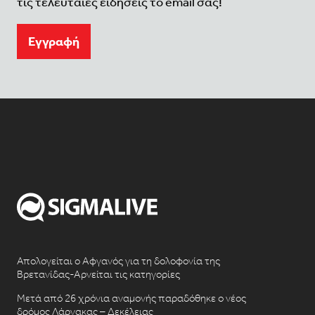
τις τελευταίες ειδήσεις το email σας!
Eγγραφή
Απολογείται ο Αφγανός για τη δολοφονία της
Βρετανίδας-Αρνείται τις κατηγορίες
Μετά από 26 χρόνια αναμονής παραδόθηκε ο νέος
δρόμος Λάρνακας – Δεκέλειας