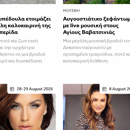
ΜΟΥΣΙΚΉ
υπέδουλα ετοιμάζει
Αυγουστιάτικο ξεφάντω
λη καλοκαιρινή της
με live μουσική στους
περίδα
Αγίους Βαβατσινιάς
ποτό και ζωντανή
Μια μεγάλη μουσική βραδιά το
με την ορχήστρα
Δεκαπενταύγουστο με
ηπτοι σε μια βραδιά
αγαπημένα τραγούδια, ποτό κ
ορό και διασκέδαση
καλοκαιρινή διάθεση
28-29 August 2026
8 August 2