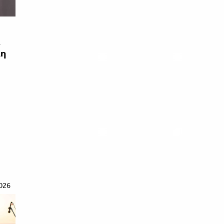
ι
λη
026