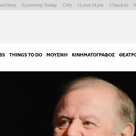
portime
Economy Today
City
I Love Style
Check In
BS
THINGS TO DO
ΜΟΥΣΙΚΉ
ΚΙΝΗΜΑΤΟΓΡΆΦΟΣ
ΘΈΑΤΡ