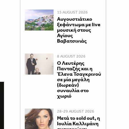
15 AUGUST 2026
Αυγουστιάτικο
ξεφάντωμα με live
μουσική στους
Αγίους
Βαβατσινιάς
8 AUGUST 2026
Ο Λευτέρης
Πανταζής και η
Έλενα Τσαγκρινού
σε μία μεγάλη
(δωρεάν)
συναυλία στο
χωριό
28-29 AUGUST 2026
Μετά το sold out, η
Ιουλία Καλλιμάνη