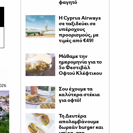
φαγητό
H Cyprus Airways
σε ταξιδεύει σε
υπέροχους
προορισμούς, με
τιμές από €49!
Μάθαμε την
ημερομηνία για το
5ο Φεστιβάλ
Οφτού Κλέφτικου
026
Σου έχουμε τα
καλύτερα στέκια
για οφτό!
Τη Δευτέρα
απολαμβάνουμε
δωρεάν burger και
μπίρα, στη