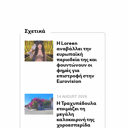
Σχετικά
Η Loreen
αναβάλλει την
ευρωπαϊκή
περιοδεία της και
φουντώνουν οι
φημές για
επιστροφή στην
Eurovision
14 AUGUST 2026
Η Τραχυπέδουλα
ετοιμάζει τη
μεγάλη
καλοκαιρινή της
χοροεσπερίδα