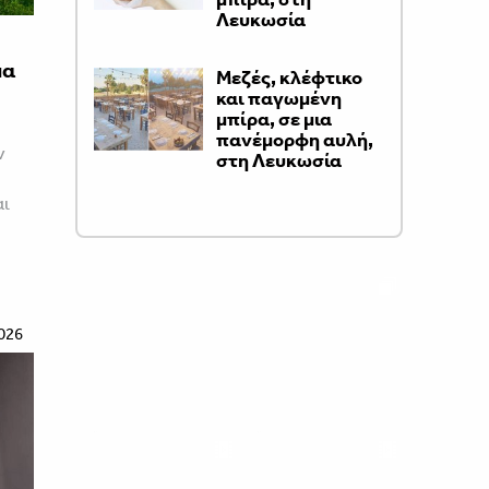
Λευκωσία
μα
Μεζές, κλέφτικο
και παγωμένη
μπίρα, σε μια
πανέμορφη αυλή,
ν
στη Λευκωσία
αι
026