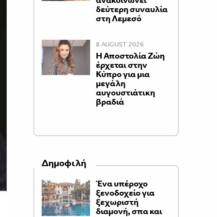
ανακοινώνει
δεύτερη συναυλία
στη Λεμεσό
8 AUGUST 2026
Η Αποστολία Ζώη
έρχεται στην
Κύπρο για μια
μεγάλη
αυγουστιάτικη
βραδιά
Δημοφιλή
Ένα υπέροχο
ξενοδοχείο για
ξεχωριστή
διαμονή, σπα και