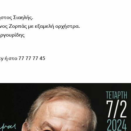
ήστος Σιαηλής.
νος Ζορπάς με εξαμελή ορχήστρα.
υργουρίδης
cy
ή στο 77 77 77 45