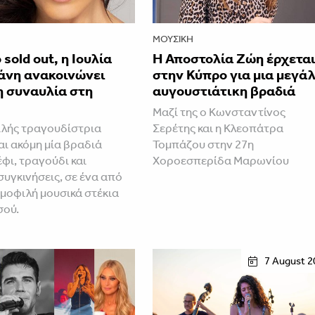
ΜΟΥΣΙΚΉ
 sold out, η Ιουλία
Η Αποστολία Ζώη έρχετα
άνη ανακοινώνει
στην Κύπρο για μια μεγά
η συναυλία στη
αυγουστιάτικη βραδιά
Μαζί της ο Κωνσταντίνος
λής τραγουδίστρια
Σερέτης και η Κλεοπάτρα
ι ακόμη μία βραδιά
Τομπάζου στην 27η
φι, τραγούδι και
Χοροεσπερίδα Μαρωνίου
συγκινήσεις, σε ένα από
ημοφιλή μουσικά στέκια
σού.
7 August 2