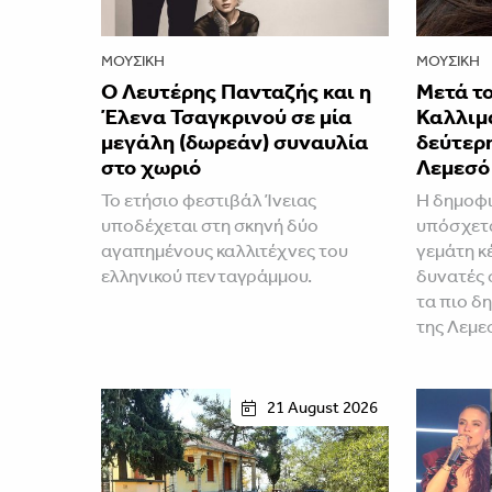
ΜΟΥΣΙΚΉ
ΜΟΥΣΙΚΉ
Ο Λευτέρης Πανταζής και η
Μετά το
Έλενα Τσαγκρινού σε μία
Καλλιμ
μεγάλη (δωρεάν) συναυλία
δεύτερ
στο χωριό
Λεμεσό
Το ετήσιο φεστιβάλ Ίνειας
H δημοφι
υποδέχεται στη σκηνή δύο
υπόσχετα
αγαπημένους καλλιτέχνες του
γεμάτη κέ
ελληνικού πενταγράμμου.
δυνατές 
τα πιο δ
της Λεμε
21 August 2026