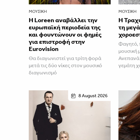
ΜΟΥΣΙΚΉ
ΜΟΥΣΙΚΉ
Η Loreen αναβάλλει την
Η Τραχ
ευρωπαϊκή περιοδεία της
τη μεγά
και φουντώνουν οι φημές
χοροεσ
για επιστροφή στην
Φαγητό, 
Eurovision
μουσική 
Θα διαγωνιστεί για τρίτη φορά
Ανεπανάλ
μετά τις δύο νίκες στον μουσικό
γεμάτη χ
διαγωνισμό
8 August 2026