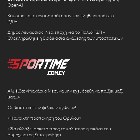
OpenAI
Καύσιμα και στέγαση κράτησαν τον πληθωρισμό στο
2,9%
Δήμος Λευκωσίας: Νέα εποχή για το Παλιό ΓΣΠ –
Ολοκληρώθηκε η διαδικασία ανάθεσης των υποστατικών
Αλμέιδα: «Μακάρι ο Μέσι να μην έχει όρεξη να παίξει μαζί
μας…»
Οι διαιτητές των φιλικών αγώνων!
«Η ανοικτή προπόνηση του Θρύλου»
«Θα αλλάξει αρκετά προς το καλύτερο η εικόνα του
Αμμόχωστος Επιστροφής»