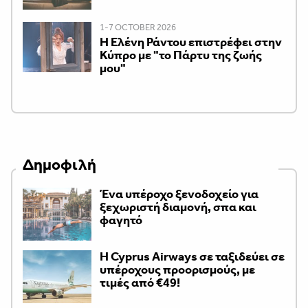
1-7 OCTOBER 2026
H Ελένη Ράντου επιστρέφει στην
Κύπρο με "το Πάρτυ της ζωής
μου"
Δημοφιλή
Ένα υπέροχο ξενοδοχείο για
ξεχωριστή διαμονή, σπα και
φαγητό
H Cyprus Airways σε ταξιδεύει σε
υπέροχους προορισμούς, με
τιμές από €49!