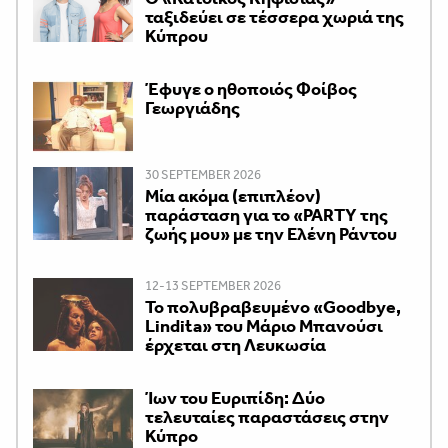
ταξιδεύει σε τέσσερα χωριά της
Κύπρου
Έφυγε ο ηθοποιός Φοίβος
Γεωργιάδης
30 SEPTEMBER 2026
Μία ακόμα (επιπλέον)
παράσταση για το «PARTY της
ζωής μου» με την Ελένη Ράντου
12-13 SEPTEMBER 2026
Το πολυβραβευμένο «Goodbye,
Lindita» του Μάριο Μπανούσι
έρχεται στη Λευκωσία
Ίων του Ευριπίδη: Δύο
τελευταίες παραστάσεις στην
Κύπρο