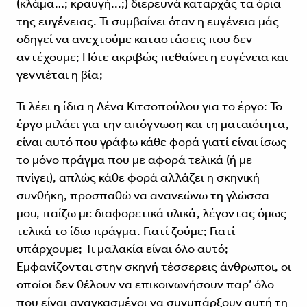
(κλάμα…; κραυγή...;) διερευνά καταρχάς τα όρια
της ευγένειας. Τι συμβαίνει όταν η ευγένεια μάς
οδηγεί να ανεχτούμε καταστάσεις που δεν
αντέχουμε; Πότε ακριβώς πεθαίνει η ευγένεια και
γεννιέται η βία;
Τι λέει η ίδια η Λένα Κιτσοπούλου για το έργο: Το
έργο μιλάει για την απόγνωση και τη ματαιότητα,
είναι αυτό που γράφω κάθε φορά γιατί είναι ίσως
το μόνο πράγμα που με αφορά τελικά (ή με
πνίγει), απλώς κάθε φορά αλλάζει η σκηνική
συνθήκη, προσπαθώ να ανανεώνω τη γλώσσα
μου, παίζω με διαφορετικά υλικά, λέγοντας όμως
τελικά το ίδιο πράγμα. Γιατί ζούμε; Γιατί
υπάρχουμε; Τι μαλακία είναι όλο αυτό;
Εμφανίζονται στην σκηνή τέσσερεις άνθρωποι, οι
οποίοι δεν θέλουν να επικοινωνήσουν παρ’ όλο
που είναι αναγκασμένοι να συνυπάρξουν αυτή τη