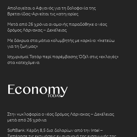
Απολογείται ο Αφγανός για τη δολοφονία της
Βρετανίδας-Αρνείται τις κατηγορίες
Μετά από 26 χρόνια αναμονής παραδόθηκε ο νέος
δρόμος Λάρνακας – Δεκέλειας
Με δάκρυα στα μάτια κολυμβητής με καρκίνο: «Ικετεύω
για τη ζωή μας»
Ισχυρισμοί Τατάρ περί παρέμβασης Όζελ στις «εκλογές»
στα κατεχόμενα
Στην κυκλοφορία ο νέος δρόμος Λάρνακας – Δεκέλειας
μετά από 26 χρόνια
SoftBank: Κέρδη 8,5 δισ. δολαρίων από την Intel –
Ξεπέρασε τις εκτιμήσεις εν αναμονή της εισαγωγής της