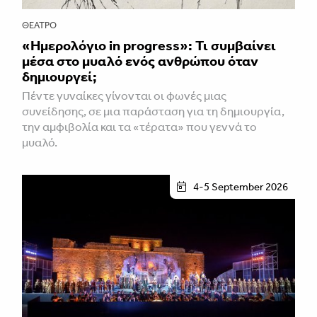
ΘΈΑΤΡΟ
«Ημερολόγιο in progress»: Τι συμβαίνει
μέσα στο μυαλό ενός ανθρώπου όταν
δημιουργεί;
Πέντε γυναίκες γίνονται οι φωνές μιας
συνείδησης, σε μια παράσταση για τη δημιουργία,
την αμφιβολία και τα «τέρατα» που γεννά το
μυαλό.
4-5 September 2026