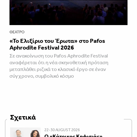
ΘΈΑΤΡΟ
«Το Ελιξίριο του Έρωτα» στο Pafos
Aphrodite Festival 2026
Σε ανακοίνωση του Pafos Aphrodite Festival
αναφέρεται ότι η νέα σκηνοθετική πρόταση
μεταπλάθει ριζικά το κλασικό έργο σε έναν
σύγχρονο, συμβολικό κόσμο
Σχετικά
22-30 AUGUST 2026
Ο «Κάτοικος Κηφισιάς»