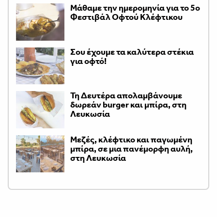
Μάθαμε την ημερομηνία για το 5ο
Φεστιβάλ Οφτού Κλέφτικου
Σου έχουμε τα καλύτερα στέκια
για οφτό!
Τη Δευτέρα απολαμβάνουμε
δωρεάν burger και μπίρα, στη
Λευκωσία
Μεζές, κλέφτικο και παγωμένη
μπίρα, σε μια πανέμορφη αυλή,
στη Λευκωσία