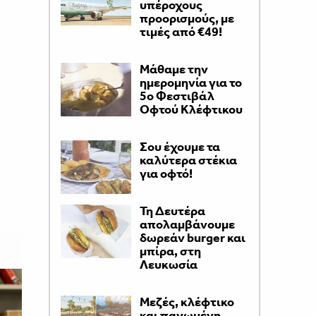
υπέροχους
προορισμούς, με
τιμές από €49!
Μάθαμε την
ημερομηνία για το
5ο Φεστιβάλ
Οφτού Κλέφτικου
Σου έχουμε τα
καλύτερα στέκια
για οφτό!
Τη Δευτέρα
απολαμβάνουμε
δωρεάν burger και
μπίρα, στη
Λευκωσία
Μεζές, κλέφτικο
και παγωμένη