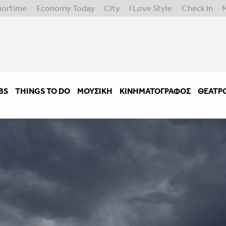
portime
Economy Today
City
I Love Style
Check In
BS
THINGS TO DO
ΜΟΥΣΙΚΉ
ΚΙΝΗΜΑΤΟΓΡΆΦΟΣ
ΘΈΑΤΡ