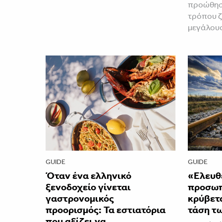
προώθηση
τρόπου ζ
μεγάλου
GUIDE
GUIDE
Όταν ένα ελληνικό
«Ελευθ
ξενοδοχείο γίνεται
προσωπι
γαστρονομικός
κρύβετ
προορισμός: Τα εστιατόρια
τάση τ
που αξίζει να