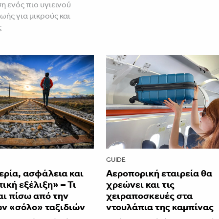
 ενός πιο υγιεινού
ωής για μικρούς και
ς
GUIDE
ερία, ασφάλεια και
Αεροπορική εταιρεία θα
κή εξέλιξη» – Τι
χρεώνει και τις
αι πίσω από την
χειραποσκευές στα
ων «σόλο» ταξιδιών
ντουλάπια της καμπίνας