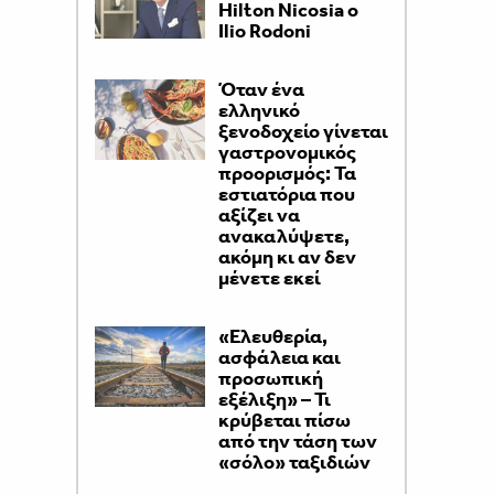
Hilton Nicosia ο
Ilio Rodoni
Όταν ένα
ελληνικό
ξενοδοχείο γίνεται
γαστρονομικός
προορισμός: Τα
εστιατόρια που
αξίζει να
ανακαλύψετε,
ακόμη κι αν δεν
μένετε εκεί
«Ελευθερία,
ασφάλεια και
προσωπική
εξέλιξη» – Τι
κρύβεται πίσω
από την τάση των
«σόλο» ταξιδιών