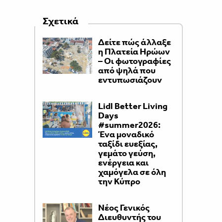
Σχετικά
Δείτε πώς άλλαξε
η Πλατεία Ηρώων
– Οι φωτογραφίες
από ψηλά που
εντυπωσιάζουν
Lidl Better Living
Days
#summer2026:
Ένα μοναδικό
ταξίδι ευεξίας,
γεμάτο γεύση,
ενέργεια και
χαμόγελα σε όλη
την Κύπρο
Νέος Γενικός
Διευθυντής του