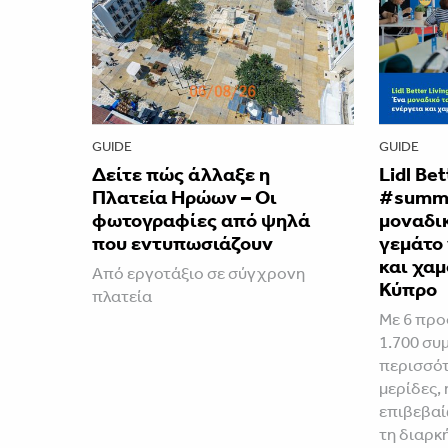
GUIDE
GUIDE
Δείτε πώς άλλαξε η
Lidl Be
Πλατεία Ηρώων – Οι
#summe
φωτογραφίες από ψηλά
μοναδικ
που εντυπωσιάζουν
γεμάτο 
και χαμ
Από εργοτάξιο σε σύγχρονη
Κύπρο
πλατεία
Με 6 προ
1.700 συ
περισσότ
μερίδες, 
επιβεβαί
τη διαρκ