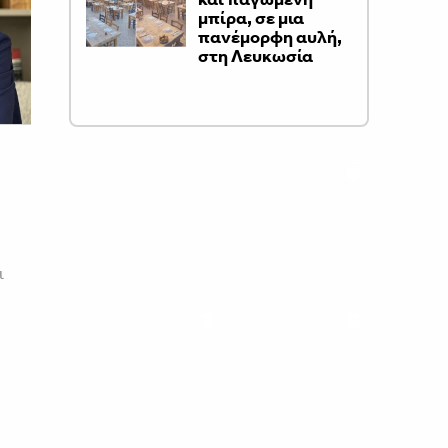
μπίρα, σε μια
πανέμορφη αυλή,
στη Λευκωσία
ι