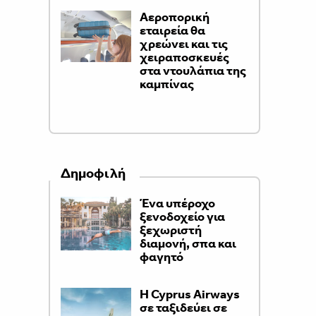
Αεροπορική
εταιρεία θα
χρεώνει και τις
χειραποσκευές
στα ντουλάπια της
καμπίνας
Δημοφιλή
Ένα υπέροχο
ξενοδοχείο για
ξεχωριστή
διαμονή, σπα και
φαγητό
H Cyprus Airways
σε ταξιδεύει σε