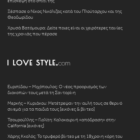
επίσκεψη στο σπίτι της
Ξέσπασε ο Νίκος Νικόλιζας κατά του Πλούταρχου και της
Θεοδωρίδου
Χρυσά Βατόμουρα: Δείτε ποιες είναι οι χειρότερες ταινίες
της χρονιάς που πέρασε
Ευριπίδου – Μιχόπουλος: Ο νέος προορισμός των
διακοπών τους μετά τη Σαντορίνη
Μερκής – Κυριάκου: Μετέτρεψαν την αυλή τους σε θερινό
σινεμά για τα παιδιά τους [εικόνες & βίντεο]
Τσουρούλλης – Γιολίτη: Καλοκαιρινή «απόδραση» στην
California [εικόνες]
Χάρης Κκολός: Το τρυφερό βίντεο με τη 18χρονη κόρη του