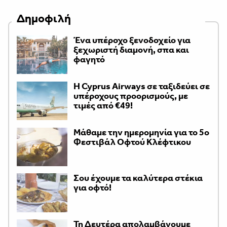
Δημοφιλή
Ένα υπέροχο ξενοδοχείο για
ξεχωριστή διαμονή, σπα και
φαγητό
H Cyprus Airways σε ταξιδεύει σε
υπέροχους προορισμούς, με
τιμές από €49!
Μάθαμε την ημερομηνία για το 5ο
Φεστιβάλ Οφτού Κλέφτικου
Σου έχουμε τα καλύτερα στέκια
για οφτό!
Τη Δευτέρα απολαμβάνουμε