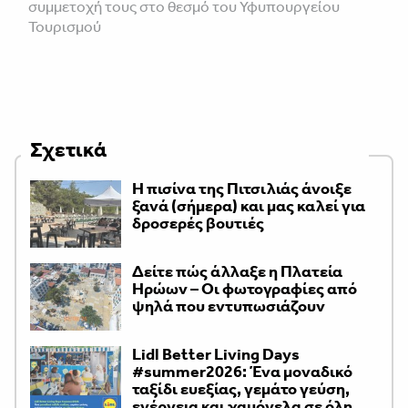
συμμετοχή τους στο θεσμό του Υφυπουργείου
Τουρισμού
Σχετικά
Η πισίνα της Πιτσιλιάς άνοιξε
ξανά (σήμερα) και μας καλεί για
δροσερές βουτιές
Δείτε πώς άλλαξε η Πλατεία
Ηρώων – Οι φωτογραφίες από
ψηλά που εντυπωσιάζουν
Lidl Better Living Days
#summer2026: Ένα μοναδικό
ταξίδι ευεξίας, γεμάτο γεύση,
ενέργεια και χαμόγελα σε όλη