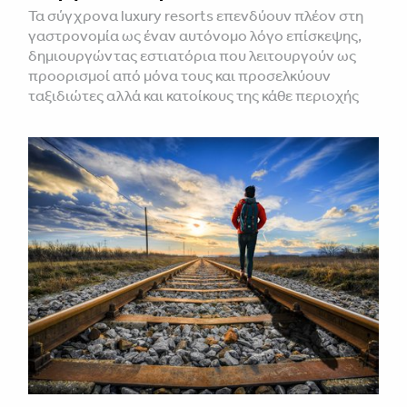
Τα σύγχρονα luxury resorts επενδύουν πλέον στη
γαστρονομία ως έναν αυτόνομο λόγο επίσκεψης,
δημιουργώντας εστιατόρια που λειτουργούν ως
προορισμοί από μόνα τους και προσελκύουν
ταξιδιώτες αλλά και κατοίκους της κάθε περιοχής