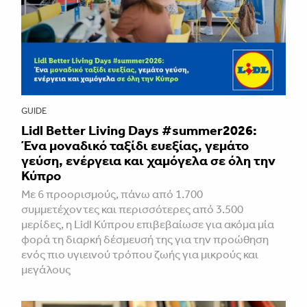
GUIDE
Lidl Better Living Days #summer2026:
Ένα μοναδικό ταξίδι ευεξίας, γεμάτο
γεύση, ενέργεια και χαμόγελα σε όλη την
Κύπρο
Με 6 προορισμούς, πάνω από 1.700
συμμετέχοντες και περισσότερες από 3.500
μερίδες, η Lidl Κύπρου επιβεβαίωσε για ακόμα μία
φορά τη διαρκή δέσμευσή της για την προώθηση
ενός πιο υγιεινού τρόπου ζωής για μικρούς και
μεγάλους