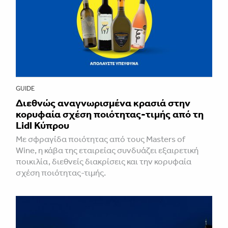
GUIDE
Διεθνώς αναγνωρισμένα κρασιά στην
κορυφαία σχέση ποιότητας-τιμής από τη
Lidl Κύπρου
Με σφραγίδα ποιότητας από τους Masters of
Wine, η κάβα της εταιρείας συνδυάζει εξαιρετική
ποικιλία, διεθνείς διακρίσεις και την κορυφαία
σχέση ποιότητας-τιμής.