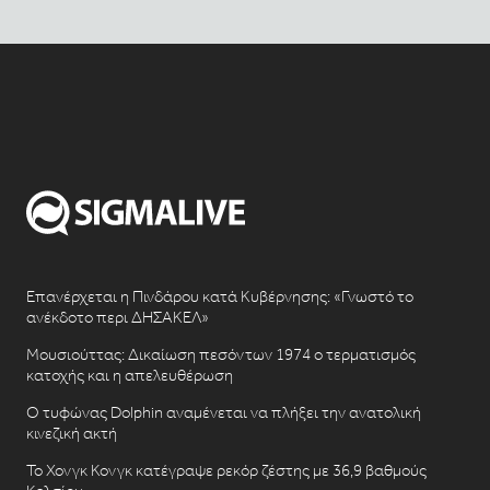
Επανέρχεται η Πινδάρου κατά Κυβέρνησης: «Γνωστό το
ανέκδοτο περι ΔΗΣΑΚΕΛ»
Μουσιούττας: Δικαίωση πεσόντων 1974 ο τερματισμός
κατοχής και η απελευθέρωση
Ο τυφώνας Dolphin αναμένεται να πλήξει την ανατολική
κινεζική ακτή
Το Χονγκ Κονγκ κατέγραψε ρεκόρ ζέστης με 36,9 βαθμούς