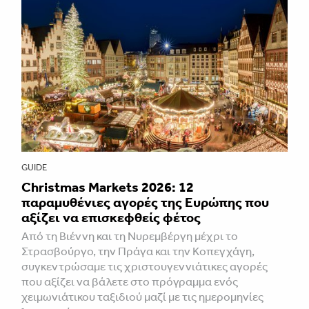
GUIDE
Christmas Markets 2026: 12
παραμυθένιες αγορές της Ευρώπης που
αξίζει να επισκεφθείς φέτος
Από τη Βιέννη και τη Νυρεμβέργη μέχρι το
Στρασβούργο, την Πράγα και την Κοπεγχάγη,
συγκεντρώσαμε τις χριστουγεννιάτικες αγορές
που αξίζει να βάλετε στο πρόγραμμα ενός
χειμωνιάτικου ταξιδιού μαζί με τις ημερομηνίες