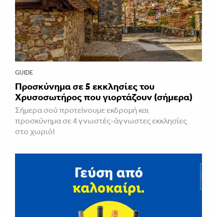
GUIDE
Προσκύνημα σε 5 εκκλησίες του
Χρυσοσωτήρος που γιορτάζουν (σήμερα)
Σήμερα σού προτείνουμε εκδρομή και
προσκύνημα σε 4 γνωστές-άγνωστες εκκλησίες
στο χωριό!