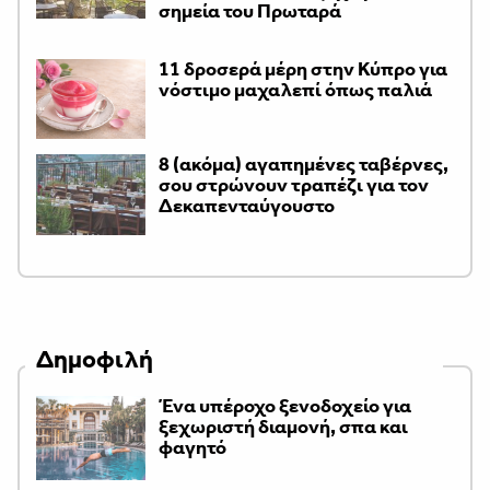
σημεία του Πρωταρά
11 δροσερά μέρη στην Κύπρο για
νόστιμο μαχαλεπί όπως παλιά
8 (ακόμα) αγαπημένες ταβέρνες,
σου στρώνουν τραπέζι για τον
Δεκαπενταύγουστο
Δημοφιλή
Ένα υπέροχο ξενοδοχείο για
ξεχωριστή διαμονή, σπα και
φαγητό