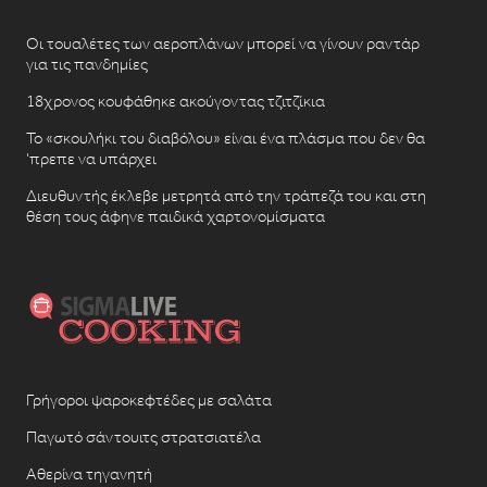
Οι τουαλέτες των αεροπλάνων μπορεί να γίνουν ραντάρ
για τις πανδημίες
18χρονος κουφάθηκε ακούγοντας τζιτζίκια
Το «σκουλήκι του διαβόλου» είναι ένα πλάσμα που δεν θα
‘πρεπε να υπάρχει
Διευθυντής έκλεβε μετρητά από την τράπεζά του και στη
θέση τους άφηνε παιδικά χαρτονομίσματα
Γρήγοροι ψαροκεφτέδες με σαλάτα
Παγωτό σάντουιτς στρατσιατέλα
Αθερίνα τηγανητή