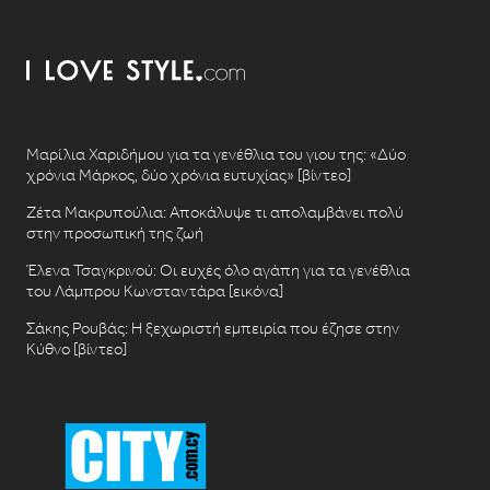
Μαρίλια Χαριδήμου για τα γενέθλια του γιου της: «Δύο
χρόνια Μάρκος, δύο χρόνια ευτυχίας» [βίντεο]
Ζέτα Μακρυπούλια: Αποκάλυψε τι απολαμβάνει πολύ
στην προσωπική της ζωή
Έλενα Τσαγκρινού: Οι ευχές όλο αγάπη για τα γενέθλια
του Λάμπρου Κωνσταντάρα [εικόνα]
Σάκης Ρουβάς: Η ξεχωριστή εμπειρία που έζησε στην
Κύθνο [βίντεο]