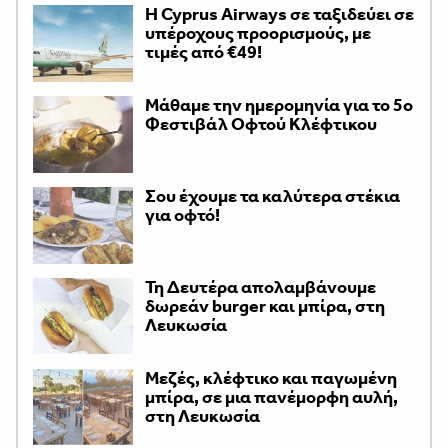
H Cyprus Airways σε ταξιδεύει σε
υπέροχους προορισμούς, με
τιμές από €49!
Μάθαμε την ημερομηνία για το 5ο
Φεστιβάλ Οφτού Κλέφτικου
Σου έχουμε τα καλύτερα στέκια
για οφτό!
Τη Δευτέρα απολαμβάνουμε
δωρεάν burger και μπίρα, στη
Λευκωσία
Μεζές, κλέφτικο και παγωμένη
μπίρα, σε μια πανέμορφη αυλή,
στη Λευκωσία