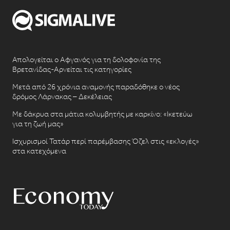
Απολογείται ο Αφγανός για τη δολοφονία της
Βρετανίδας-Αρνείται τις κατηγορίες
Μετά από 26 χρόνια αναμονής παραδόθηκε ο νέος
δρόμος Λάρνακας – Δεκέλειας
Με δάκρυα στα μάτια κολυμβητής με καρκίνο: «Ικετεύω
για τη ζωή μας»
Ισχυρισμοί Τατάρ περί παρέμβασης Όζελ στις «εκλογές»
στα κατεχόμενα