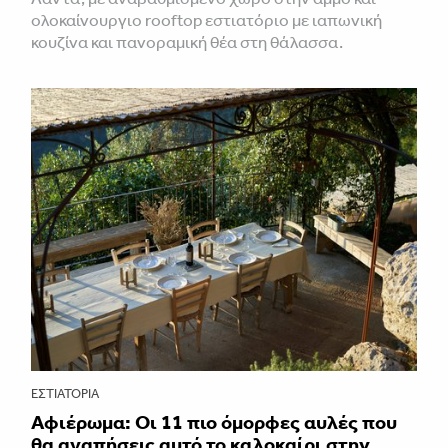
ολοκαίνουργιο rooftop εστιατόριο με ιαπωνική
κουζίνα και πανοραμική θέα στη θάλασσα.
ΕΣΤΙΑΤΌΡΙΑ
Αφιέρωμα: Οι 11 πιο όμορφες αυλές που
θα αγαπήσεις αυτό το καλοκαίρι στην