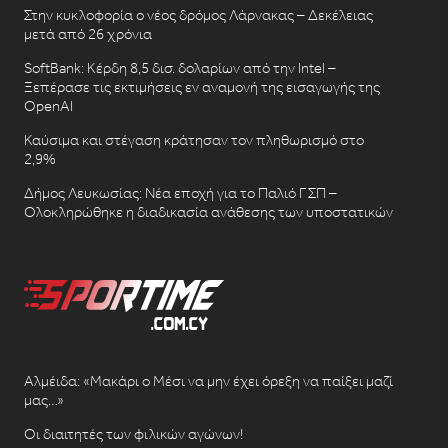
Στην κυκλοφορία ο νέος δρόμος Λάρνακας – Δεκέλειας
μετά από 26 χρόνια
SoftBank: Κέρδη 8,5 δισ. δολαρίων από την Intel –
Ξεπέρασε τις εκτιμήσεις εν αναμονή της εισαγωγής της
OpenAI
Καύσιμα και στέγαση κράτησαν τον πληθωρισμό στο
2,9%
Δήμος Λευκωσίας: Νέα εποχή για το Παλιό ΓΣΠ –
Ολοκληρώθηκε η διαδικασία ανάθεσης των υποστατικών
Αλμέιδα: «Μακάρι ο Μέσι να μην έχει όρεξη να παίξει μαζί
μας…»
Οι διαιτητές των φιλικών αγώνων!