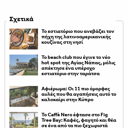
Σχετικά
Το εστιατόριο που ανεβάζει τον
πήχη της λατινοαμερικανικής
κουζίνας στη νησί
Το beach club που έγινε το νέο
hot spot της Αγίας Νάπας, μόλις
απέκτησε ένα υπέροχο
εστιατόριο στην ταράτσα
Αφιέρωμα: Οι 11 πιο όμορφες
αυλές που θα αγαπήσεις αυτό το
καλοκαίρι στην Κύπρο
Το Caffè Nero έφτασε στο Fig
Tree Bay: Καφές, φαγητό και θέα
σε ένα από τα πιο ξεχωριστά