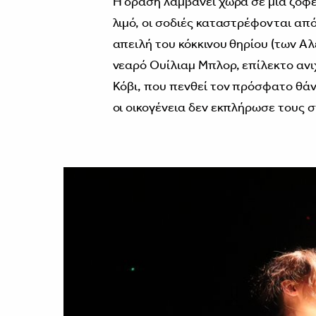
Η δράση λαμβάνει χώρα σε μια ζοφ
λιμό, οι σοδιές καταστρέφονται απ
απειλή του κόκκινου θηρίου (των Α
νεαρό Ουίλιαμ Μπλορ, επίλεκτο ανι
Κόβι, που πενθεί τον πρόσφατο θάνα
οι οικογένεια δεν εκπλήρωσε τους σ