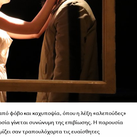
 από φόβο και καχυποψία, όπου η λέξη «αλεπούδες»
οσία γίνεται συνώνυμη της επιβίωσης. Η παρουσία
εμίζει σαν τραπουλόχαρτα τις ευαίσθητες