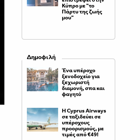
Κύπρο με "το
Πάρτυ της ζωής
μου"
Δημοφιλή
Ένα υπέροχο
ξενοδοχείο για
ξεχωριστή
διαμονή, σπα και
φαγητό
H Cyprus Airways
σε ταξιδεύει σε
υπέροχους
προορισμούς, με
τιμές από €49!