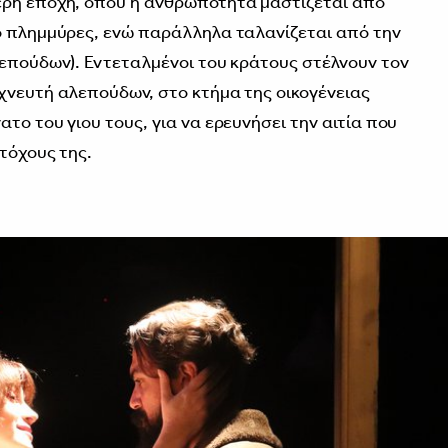
ερή εποχή, όπου η ανθρωπότητα μαστίζεται από
ό πλημμύρες, ενώ παράλληλα ταλανίζεται από την
λεπούδων). Εντεταλμένοι του κράτους στέλνουν τον
χνευτή αλεπούδων, στο κτήμα της οικογένειας
το του γιου τους, για να ερευνήσει την αιτία που
τόχους της.