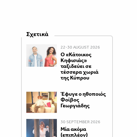
Σχετικά
22-30 AUGUST 2026
Ο «Κάτοικος
Κηφισιάς»
ταξιδεύει σε
τέσσερα χωριά
της Κύπρου
Έφυγε ο ηθοποιός
Φοίβος
Γεωργιάδης
30 SEPTEMBER 2026
Μία ακόμα
(επιπλέον)