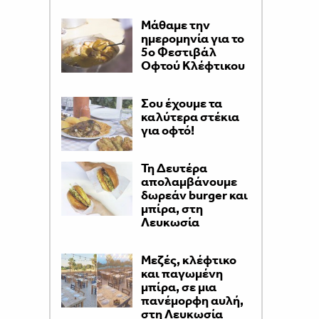
Μάθαμε την
ημερομηνία για το
5ο Φεστιβάλ
Οφτού Κλέφτικου
Σου έχουμε τα
καλύτερα στέκια
για οφτό!
Τη Δευτέρα
απολαμβάνουμε
δωρεάν burger και
μπίρα, στη
Λευκωσία
Μεζές, κλέφτικο
και παγωμένη
μπίρα, σε μια
πανέμορφη αυλή,
στη Λευκωσία