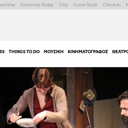
portime
Economy Today
City
I Love Style
Check In
BS
THINGS TO DO
ΜΟΥΣΙΚΉ
ΚΙΝΗΜΑΤΟΓΡΆΦΟΣ
ΘΈΑΤΡ