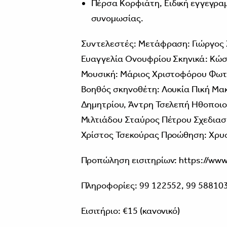
Πέρσα Κορφιάτη, Ειδική εγγεγρα
συνομωσίας.
Συντελεστές: Μετάφραση: Γιώργος 
Ευαγγελία Ονουφρίου Σκηνικά: Κώ
Μουσική: Μάριος Χριστοφόρου Φωτι
Βοηθός σκηνοθέτη: Λουκία Πική Μακ
Δημητρίου, Άντρη Τσελεπή Ηθοποι
Μιλτιάδου Σταύρος Πέτρου Σχεδιασ
Χρίστος Τσεκούρας Προώθηση: Χρυ
Προπώληση εισιτηρίων: https://www
Πληροφορίες: 99 122552, 99 588103
Εισιτήριο: €15 (κανονικό)