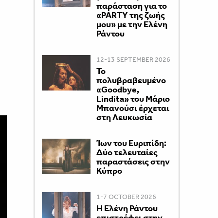
παράσταση για το
«PARTY της ζωής
μου» με την Ελένη
Ράντου
12-13 SEPTEMBER 2026
Το
πολυβραβευμένο
«Goodbye,
Lindita» του Μάριο
Μπανούσι έρχεται
στη Λευκωσία
Ίων του Ευριπίδη:
Δύο τελευταίες
παραστάσεις στην
Κύπρο
1-7 OCTOBER 2026
H Ελένη Ράντου
επιστρέφει στην