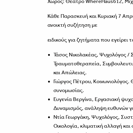
Χώρος: Θέατρο WhereHaus612, Μιχ
Κάθε Παρασκευή και Κυριακή 7 Απρ
ανοικτή συζήτηση με
ειδικούς για ζητήματα που εγείρει 
Τάσος Νικολακέας, Ψυχολόγος /
Τραυματοθεραπεία, Συμβουλευτικ
και Απώλειας.
Γιώργος Πέτρου, Κοινωνιολόγος.
συνομωσίας.
Ευγενία Βεργίνα, Εργασιακή ψυχολ
Δυναμισμός, ανάληψη ευθυνών γ
Ντία Γεωργάκη, Ψυχολόγος, Συστ
Οικολογία, κλιματική αλλαγή και 