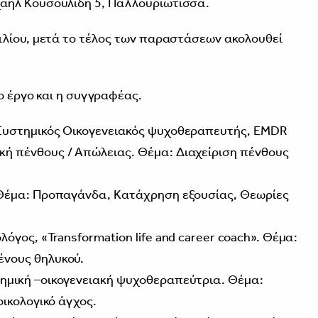
αήλ Κουσουλίδη 5, Παλλουριώτισσα.
ιλίου, μετά το τέλος των παραστάσεων ακολουθεί
το έργο και η συγγραφέας.
 Συστημικός Οικογενειακός ψυχοθεραπευτής, EMDR
ή πένθους / Απώλειας. Θέμα: Διαχείριση πένθους
 Θέμα: Προπαγάνδα, Κατάχρηση εξουσίας, Θεωρίες
όγος, «Transformation life and career coach». Θέμα:
ένους θηλυκού.
ημική –οικογενειακή ψυχοθεραπεύτρια. Θέμα:
οικολογικό άγχος.