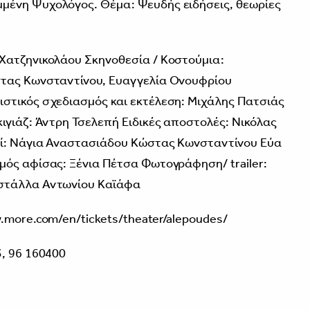
μμένη Ψυχολόγος. Θέμα: Ψευδής ειδήσεις, θεωρίες
Χατζηνικολάου Σκηνοθεσία / Κοστούμια:
στας Κωνσταντίνου, Ευαγγελία Ονουφρίου
στικός σχεδιασμός και εκτέλεση: Μιχάλης Πατσιάς
ιγιάζ: Άντρη Τσελεπή Ειδικές αποστολές: Νικόλας
οί: Νάγια Αναστασιάδου Κώστας Κωνσταντίνου Εύα
μός αφίσας: Ξένια Πέτσα Φωτογράφηση/ trailer:
στάλλα Αντωνίου Καϊάφα
.more.com/en/tickets/theater/alepoudes/
, 96 160400