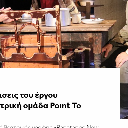
σεις του έργου
τρική ομάδα Poınt To
μό θεατρικής γραφής «Papatango New