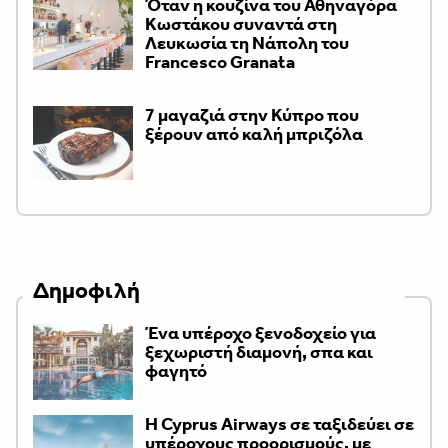
Όταν η κουζίνα του Αθηναγόρα
Κωστάκου συναντά στη
Λευκωσία τη Νάπολη του
Francesco Granata
7 μαγαζιά στην Κύπρο που
ξέρουν από καλή μπριζόλα
Δημοφιλή
Ένα υπέροχο ξενοδοχείο για
ξεχωριστή διαμονή, σπα και
φαγητό
H Cyprus Airways σε ταξιδεύει σε
υπέροχους προορισμούς, με