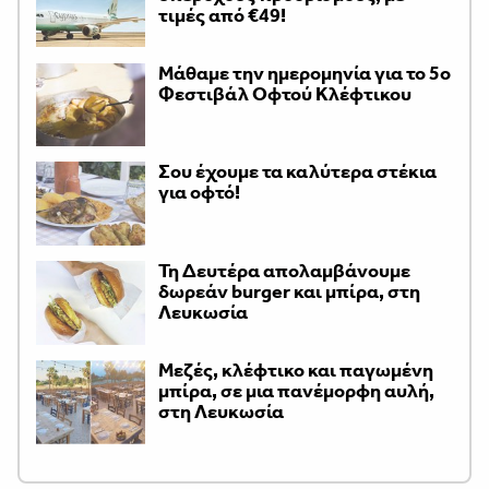
τιμές από €49!
Μάθαμε την ημερομηνία για το 5ο
Φεστιβάλ Οφτού Κλέφτικου
Σου έχουμε τα καλύτερα στέκια
για οφτό!
Τη Δευτέρα απολαμβάνουμε
δωρεάν burger και μπίρα, στη
Λευκωσία
Μεζές, κλέφτικο και παγωμένη
μπίρα, σε μια πανέμορφη αυλή,
στη Λευκωσία