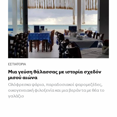
ΕΣΤΙΑΤΌΡΙΑ
Μια γεύση θάλασσας με ιστορία σχεδόν
μισού αιώνα
Ολόφρεσκα ψάρια, παραδοσιακοί ψαρομεζέδες,
οικογενειακή φιλοξενία και μια βεράντα με θέα το
γαλάζιο