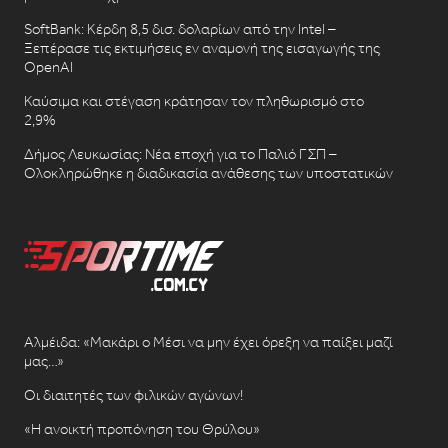
SoftBank: Κέρδη 8,5 δισ. δολαρίων από την Intel –
Ξεπέρασε τις εκτιμήσεις εν αναμονή της εισαγωγής της
OpenAI
Καύσιμα και στέγαση κράτησαν τον πληθωρισμό στο
2,9%
Δήμος Λευκωσίας: Νέα εποχή για το Παλιό ΓΣΠ –
Ολοκληρώθηκε η διαδικασία ανάθεσης των υποστατικών
Αλμέιδα: «Μακάρι ο Μέσι να μην έχει όρεξη να παίξει μαζί
μας…»
Οι διαιτητές των φιλικών αγώνων!
«Η ανοικτή προπόνηση του Θρύλου»