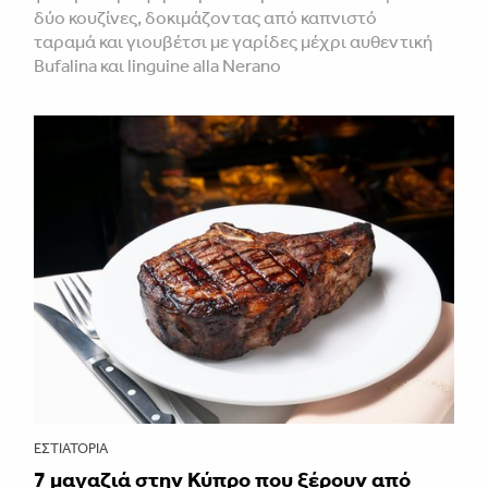
δύο κουζίνες, δοκιμάζοντας από καπνιστό
ταραμά και γιουβέτσι με γαρίδες μέχρι αυθεντική
Bufalina και linguine alla Nerano
ΕΣΤΙΑΤΌΡΙΑ
7 μαγαζιά στην Κύπρο που ξέρουν από