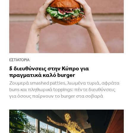
ΕΣΤΙΑΤΌΡΙΑ
5 διευθύνσεις στην Κύπρο για
πραγματικά καλό burger
Ζουμερά smashed patties, λιωμένα τυριά, αφράτα
buns και πληθωρικά toppings: πέντε διευθύνσεις
για όσους παίρνουν το burger στα σοβαρά