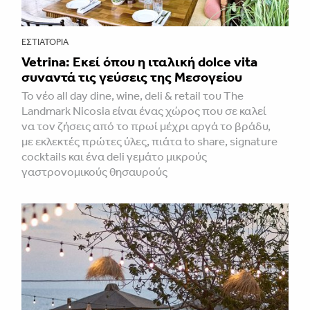
ΕΣΤΙΑΤΌΡΙΑ
Vetrina: Εκεί όπου η ιταλική dolce vita
συναντά τις γεύσεις της Μεσογείου
Το νέο all day dine, wine, deli & retail του The
Landmark Nicosia είναι ένας χώρος που σε καλεί
να τον ζήσεις από το πρωί μέχρι αργά το βράδυ,
με εκλεκτές πρώτες ύλες, πιάτα to share, signature
cocktails και ένα deli γεμάτο μικρούς
γαστρονομικούς θησαυρούς