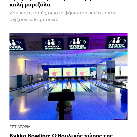
καλή μπριζόλα
Ζουμερές κοπές, σωστό ψήσιμο και κρέατα που
αξίζουν κάθε μπουκιά
ΕΣΤΙΑΤΌΡΙΑ
Kykko Bowling: Ο θρυλικός χώρος της