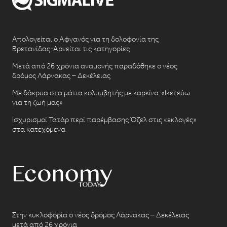
Απολογείται ο Αφγανός για τη δολοφονία της
Βρετανίδας-Αρνείται τις κατηγορίες
Μετά από 26 χρόνια αναμονής παραδόθηκε ο νέος
δρόμος Λάρνακας – Δεκέλειας
Με δάκρυα στα μάτια κολυμβητής με καρκίνο: «Ικετεύω
για τη ζωή μας»
Ισχυρισμοί Τατάρ περί παρέμβασης Όζελ στις «εκλογές»
στα κατεχόμενα
Στην κυκλοφορία ο νέος δρόμος Λάρνακας – Δεκέλειας
μετά από 26 χρόνια