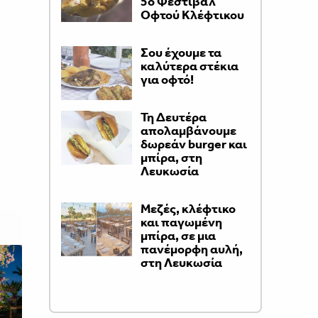
5ο Φεστιβάλ
Οφτού Κλέφτικου
Σου έχουμε τα
καλύτερα στέκια
για οφτό!
Τη Δευτέρα
απολαμβάνουμε
δωρεάν burger και
μπίρα, στη
Λευκωσία
Μεζές, κλέφτικο
και παγωμένη
μπίρα, σε μια
πανέμορφη αυλή,
στη Λευκωσία