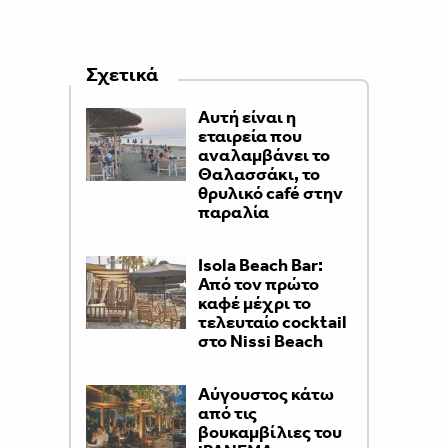
Σχετικά
Αυτή είναι η
εταιρεία που
αναλαμβάνει το
Θαλασσάκι, το
θρυλικό café στην
παραλία
Isola Beach Bar:
Από τον πρώτο
καφέ μέχρι το
τελευταίο cocktail
στο Nissi Beach
Αύγουστος κάτω
από τις
βουκαμβίλιες του