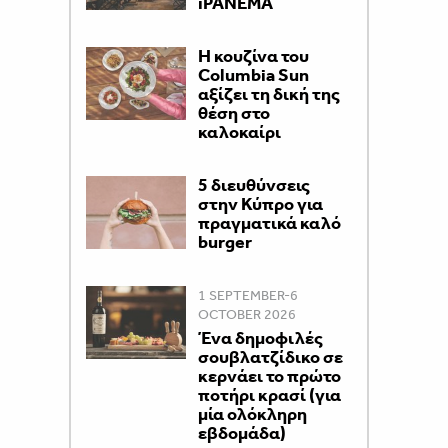
iPANEMA
Η κουζίνα του
Columbia Sun
αξίζει τη δική της
θέση στο
καλοκαίρι
5 διευθύνσεις
στην Κύπρο για
πραγματικά καλό
burger
1 SEPTEMBER-6
OCTOBER 2026
Ένα δημοφιλές
σουβλατζίδικο σε
κερνάει το πρώτο
ποτήρι κρασί (για
μία ολόκληρη
εβδομάδα)