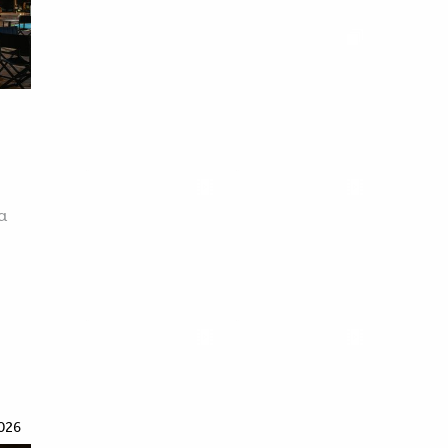
α
026