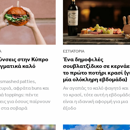
Α
ΕΣΤΙΑΤΌΡΙΑ
ύνσεις στην Κύπρο
Ένα δημοφιλές
αγματικά καλό
σουβλατζίδικο σε κερνάε
το πρώτο ποτήρι κρασί (γ
μία ολόκληρη εβδομάδα)
smashed patties,
τυριά, αφράτα buns και
Αν αγαπάς το καλό φαγητό και
ά toppings: πέντε
το κρασί, τότε αυτή η εβδομάδ
εις για όσους παίρνουν
είναι η ιδανική αφορμή για μια
r στα σοβαρά
έξοδο