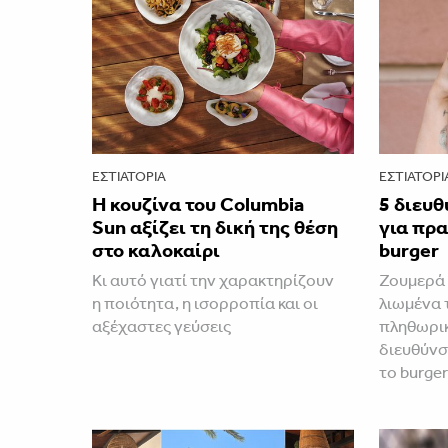
ΕΣΤΙΑΤΌΡΙΑ
ΕΣΤΙΑΤΌΡΙ
Η κουζίνα του Columbia
5 διευθ
Sun αξίζει τη δική της θέση
για πρ
στο καλοκαίρι
burger
Κι αυτό γιατί την χαρακτηρίζουν
Ζουμερά 
η ποιότητα, η ισορροπία και οι
λιωμένα 
αξέχαστες γεύσεις
πληθωρικ
διευθύνσ
το burge