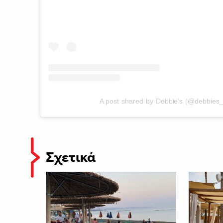
A post shared by Debbie's (@debbies_
Σχετικά