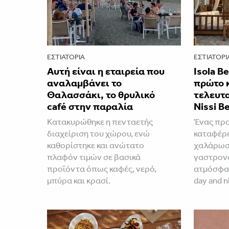
ΕΣΤΙΑΤΌΡΙΑ
ΕΣΤΙΑΤΌΡΙ
Αυτή είναι η εταιρεία που
Isola B
αναλαμβάνει το
πρώτο 
Θαλασσάκι, το θρυλικό
τελευτα
café στην παραλία
Nissi B
Κατακυρώθηκε η πενταετής
Ένας προ
διαχείριση του χώρου, ενώ
καταφέρε
καθορίστηκε και ανώτατο
χαλάρωση
πλαφόν τιμών σε βασικά
γαστρονο
προϊόντα όπως καφές, νερό,
ατμόσφαι
μπύρα και κρασί.
day and n