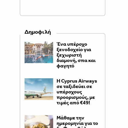
Δημοφιλή
Ένα υπέροχο
ξενοδοχείο για
ξεχωριστή
διαμονή, σπα και
φαγητό
H Cyprus Airways
σε ταξιδεύει σε
υπέροχους
προορισμούς, με
τιμές από €49!
Μάθαμε την
ημερομηνία για το