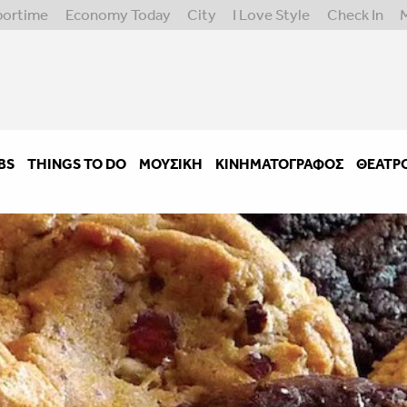
portime
Economy Today
City
I Love Style
Check In
BS
THINGS TO DO
ΜΟΥΣΙΚΉ
ΚΙΝΗΜΑΤΟΓΡΆΦΟΣ
ΘΈΑΤΡ