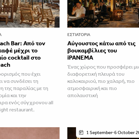
Α
ΕΣΤΙΑΤΌΡΙΑ
each Bar: Από τον
Αύγουστος κάτω από τις
καφέ μέχρι το
βουκαμβίλιες του
ίο cocktail στο
iPANEMA
each
Ένας χώρος που προσφέρει μι
ορισμός που έχει
διαφορετική πλευρά του
ι να συνδέσει τη
καλοκαιριού, πιο χαλαρή, πιο
 της παραλίας με τη
ατμοσφαιρική και πιο
μία και την
απολαυστική
ρα ενός σύγχρονου all
ight restaurant.
1 September-6 October 2