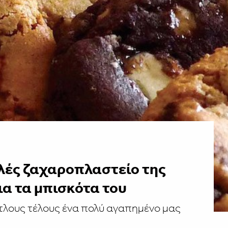
ιλές ζαχαροπλαστείο της
α τα μπισκότα του
ίτλους τέλους ένα πολύ αγαπημένο μας