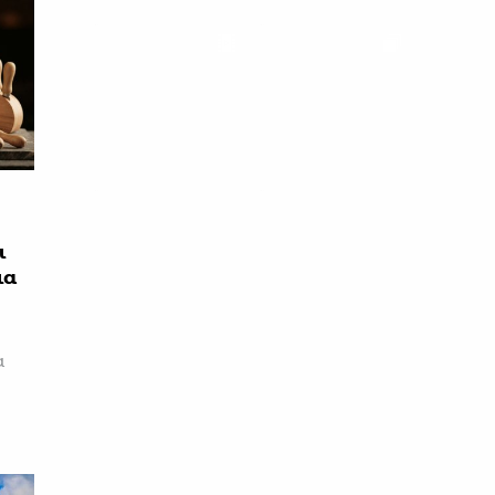
ι
ια
α