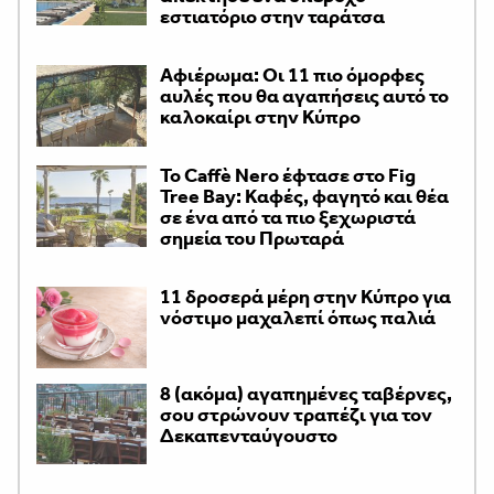
εστιατόριο στην ταράτσα
Αφιέρωμα: Οι 11 πιο όμορφες
αυλές που θα αγαπήσεις αυτό το
καλοκαίρι στην Κύπρο
Το Caffè Nero έφτασε στο Fig
Tree Bay: Καφές, φαγητό και θέα
σε ένα από τα πιο ξεχωριστά
σημεία του Πρωταρά
11 δροσερά μέρη στην Κύπρο για
νόστιμο μαχαλεπί όπως παλιά
8 (ακόμα) αγαπημένες ταβέρνες,
σου στρώνουν τραπέζι για τον
Δεκαπενταύγουστο