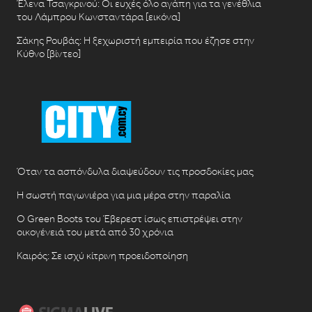
Έλενα Τσαγκρινού: Οι ευχές όλο αγάπη για τα γενέθλια
του Λάμπρου Κωνσταντάρα [εικόνα]
Σάκης Ρουβάς: Η ξεχωριστή εμπειρία που έζησε στην
Κύθνο [βίντεο]
Όταν τα ασπόνδυλα διαψεύδουν τις προσδοκίες μας
Η σωστή παγωνιέρα για μια μέρα στην παραλία
Ο Green Boots του Έβερεστ ίσως επιστρέψει στην
οικογένειά του μετά από 30 χρόνια
Καιρός: Σε ισχύ κίτρινη προειδοποίηση