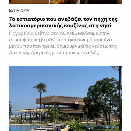
ΕΣΤΙΑΤΌΡΙΑ
Το εστιατόριο που ανεβάζει τον πήχη της
λατινοαμερικανικής κουζίνας στη νησί
Πήγαμε για δείπνο στο ACANE, καθίσαμε στην
ατμοσφαιρική βεράντα του και δοκιμάσαμε ένα
μενού που παντρεύει δημιουργικά τις γεύσεις της
Λατινικής Αμερικής με κυπριακές πινελιές