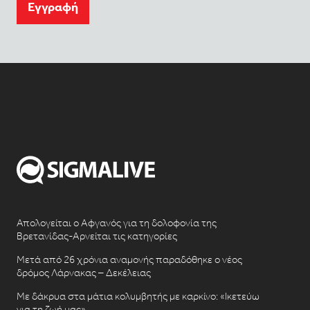
Eγγραφή
Απολογείται ο Αφγανός για τη δολοφονία της
Βρετανίδας-Αρνείται τις κατηγορίες
Μετά από 26 χρόνια αναμονής παραδόθηκε ο νέος
δρόμος Λάρνακας – Δεκέλειας
Με δάκρυα στα μάτια κολυμβητής με καρκίνο: «Ικετεύω
για τη ζωή μας»