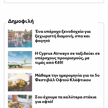
Δημοφιλή
Ένα υπέροχο ξενοδοχείο για
ξεχωριστή διαμονή, σπα και
φαγητό
H Cyprus Airways σε ταξιδεύει σε
υπέροχους προορισμούς, με
τιμές από €49!
Μάθαμε την ημερομηνία για το 5ο
Φεστιβάλ Οφτού Κλέφτικου
Σου έχουμε τα καλύτερα στέκια
για οφτό!