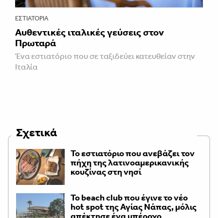
ΕΣΤΙΑΤΌΡΙΑ
Αυθεντικές ιταλικές γεύσεις στον
Πρωταρά
Ένα εστιατόριο που σε ταξιδεύει κατευθείαν στην
Ιταλία
Σχετικά
Το εστιατόριο που ανεβάζει τον
πήχη της λατινοαμερικανικής
κουζίνας στη νησί
Το beach club που έγινε το νέο
hot spot της Αγίας Νάπας, μόλις
απέκτησε ένα υπέροχο