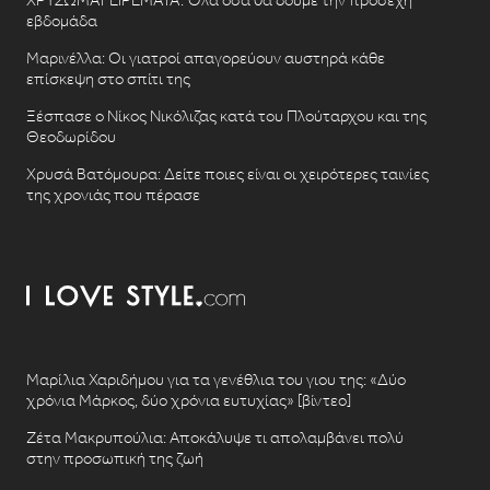
ΧΡΥΣΩΜΑΓΕΙΡΕΜΑΤΑ: Όλα όσα θα δούμε την προσεχή
εβδομάδα
Μαρινέλλα: Οι γιατροί απαγορεύουν αυστηρά κάθε
επίσκεψη στο σπίτι της
Ξέσπασε ο Νίκος Νικόλιζας κατά του Πλούταρχου και της
Θεοδωρίδου
Χρυσά Βατόμουρα: Δείτε ποιες είναι οι χειρότερες ταινίες
της χρονιάς που πέρασε
Μαρίλια Χαριδήμου για τα γενέθλια του γιου της: «Δύο
χρόνια Μάρκος, δύο χρόνια ευτυχίας» [βίντεο]
Ζέτα Μακρυπούλια: Αποκάλυψε τι απολαμβάνει πολύ
στην προσωπική της ζωή