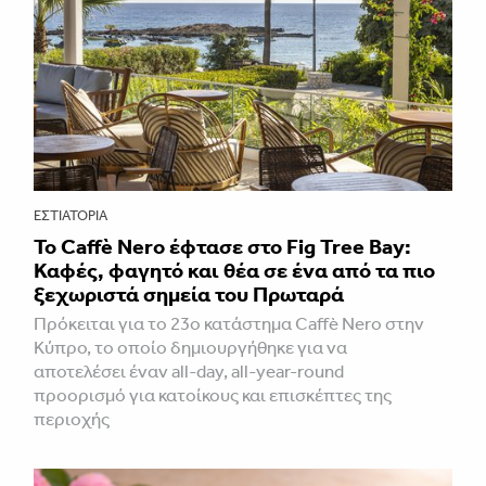
ΕΣΤΙΑΤΌΡΙΑ
Το Caffè Nero έφτασε στο Fig Tree Bay:
Καφές, φαγητό και θέα σε ένα από τα πιο
ξεχωριστά σημεία του Πρωταρά
Πρόκειται για το 23ο κατάστημα Caffè Nero στην
Κύπρο, το οποίο δημιουργήθηκε για να
αποτελέσει έναν all-day, all-year-round
προορισμό για κατοίκους και επισκέπτες της
περιοχής