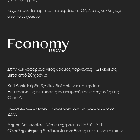
Ισχυρισμοί Τατάρ περί παρέμβασης Όζελ στις «εκλογές»
στα κατεχόμενα
Στην κυκλοφορία ο νέος δρόμος Λάρνακας – Δεκέλειας
μετά από 26 χρόνια
SoftBank: Κέρδη 8,5 δισ. δολαρίων από την Intel –
Ξεπέρασε τις εκτιμήσεις εν αναμονή της εισαγωγής της
OpenAI
Καύσιμα και στέγαση κράτησαν τον πληθωρισμό στο
2,9%
Δήμος Λευκωσίας: Νέα εποχή για το Παλιό ΓΣΠ –
Ολοκληρώθηκε η διαδικασία ανάθεσης των υποστατικών