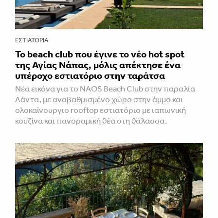
ΕΣΤΙΑΤΌΡΙΑ
Το beach club που έγινε το νέο hot spot
της Αγίας Νάπας, μόλις απέκτησε ένα
υπέροχο εστιατόριο στην ταράτσα
Νέα εικόνα για το NAOS Beach Club στην παραλία
Λάντα, με αναβαθμισμένο χώρο στην άμμο και
ολοκαίνουργιο rooftop εστιατόριο με ιαπωνική
κουζίνα και πανοραμική θέα στη θάλασσα.