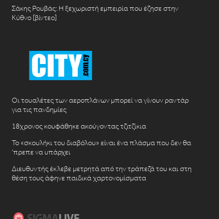
Σάκης Ρουβάς: Η ξεχωριστή εμπειρία που έζησε στην
Κύθνο [βίντεο]
Οι τουαλέτες των αεροπλάνων μπορεί να γίνουν ραντάρ
για τις πανδημίες
18χρονος κουφάθηκε ακούγοντας τζιτζίκια
Το «σκουλήκι του διαβόλου» είναι ένα πλάσμα που δεν θα
‘πρεπε να υπάρχει
Διευθυντής έκλεβε μετρητά από την τράπεζά του και στη
θέση τους άφηνε παιδικά χαρτονομίσματα