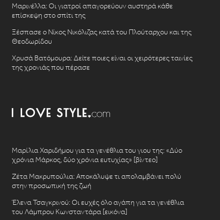
Μαρινέλλα: Οι γιατροί απαγορεύουν αυστηρά κάθε
επίσκεψη στο σπίτι της
Ξέσπασε ο Νίκος Νικόλιζας κατά του Πλούταρχου και της
Θεοδωρίδου
Χρυσά Βατόμουρα: Δείτε ποιες είναι οι χειρότερες ταινίες
της χρονιάς που πέρασε
Μαρίλια Χαριδήμου για τα γενέθλια του γιου της: «Δύο
χρόνια Μάρκος, δύο χρόνια ευτυχίας» [βίντεο]
Ζέτα Μακρυπούλια: Αποκάλυψε τι απολαμβάνει πολύ
στην προσωπική της ζωή
Έλενα Τσαγκρινού: Οι ευχές όλο αγάπη για τα γενέθλια
του Λάμπρου Κωνσταντάρα [εικόνα]