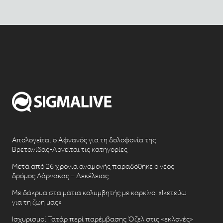
Απολογείται ο Αφγανός για τη δολοφονία της
Βρετανίδας-Αρνείται τις κατηγορίες
Μετά από 26 χρόνια αναμονής παραδόθηκε ο νέος
δρόμος Λάρνακας – Δεκέλειας
Με δάκρυα στα μάτια κολυμβητής με καρκίνο: «Ικετεύω
για τη ζωή μας»
Ισχυρισμοί Τατάρ περί παρέμβασης Όζελ στις «εκλογές»