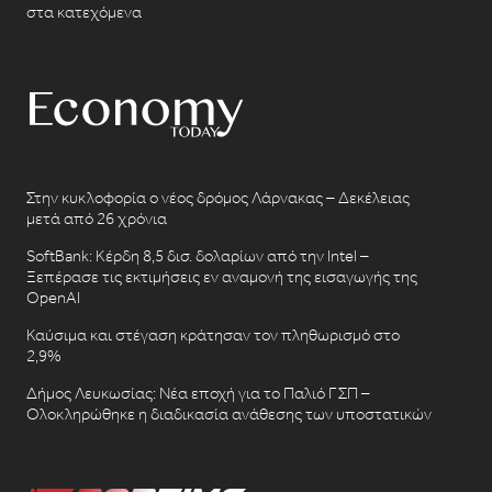
στα κατεχόμενα
Στην κυκλοφορία ο νέος δρόμος Λάρνακας – Δεκέλειας
μετά από 26 χρόνια
SoftBank: Κέρδη 8,5 δισ. δολαρίων από την Intel –
Ξεπέρασε τις εκτιμήσεις εν αναμονή της εισαγωγής της
OpenAI
Καύσιμα και στέγαση κράτησαν τον πληθωρισμό στο
2,9%
Δήμος Λευκωσίας: Νέα εποχή για το Παλιό ΓΣΠ –
Ολοκληρώθηκε η διαδικασία ανάθεσης των υποστατικών