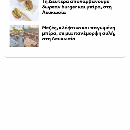
Τη Δευτέρα απολαμβάνουμε
δωρεάν burger και μπίρα, στη
Λευκωσία
Μεζές, κλέφτικο και παγωμένη
μπίρα, σε μια πανέμορφη αυλή,
στη Λευκωσία