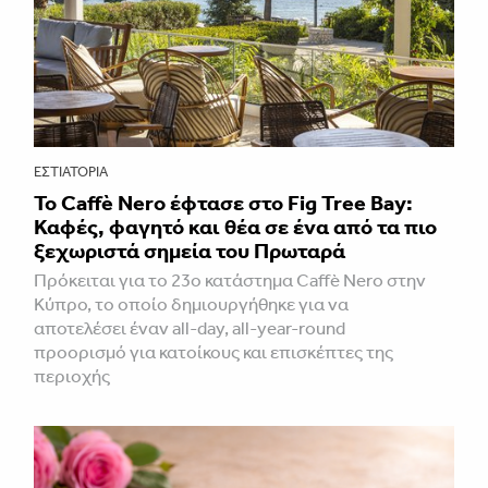
ΕΣΤΙΑΤΌΡΙΑ
Το Caffè Nero έφτασε στο Fig Tree Bay:
Καφές, φαγητό και θέα σε ένα από τα πιο
ξεχωριστά σημεία του Πρωταρά
Πρόκειται για το 23ο κατάστημα Caffè Nero στην
Κύπρο, το οποίο δημιουργήθηκε για να
αποτελέσει έναν all-day, all-year-round
προορισμό για κατοίκους και επισκέπτες της
περιοχής