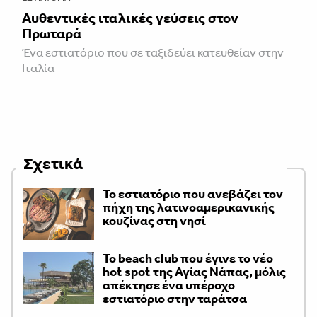
Αυθεντικές ιταλικές γεύσεις στον
Πρωταρά
Ένα εστιατόριο που σε ταξιδεύει κατευθείαν στην
Ιταλία
Σχετικά
Το εστιατόριο που ανεβάζει τον
πήχη της λατινοαμερικανικής
κουζίνας στη νησί
Το beach club που έγινε το νέο
hot spot της Αγίας Νάπας, μόλις
απέκτησε ένα υπέροχο
εστιατόριο στην ταράτσα