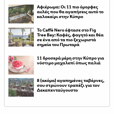
Αφιέρωμα: Οι 11 πιο όμορφες
αυλές που θα αγαπήσεις αυτό το
καλοκαίρι στην Κύπρο
Το Caffè Nero έφτασε στο Fig
Tree Bay: Καφές, φαγητό και θέα
σε ένα από τα πιο ξεχωριστά
σημεία του Πρωταρά
11 δροσερά μέρη στην Κύπρο για
νόστιμο μαχαλεπί όπως παλιά
8 (ακόμα) αγαπημένες ταβέρνες,
σου στρώνουν τραπέζι για τον
Δεκαπενταύγουστο