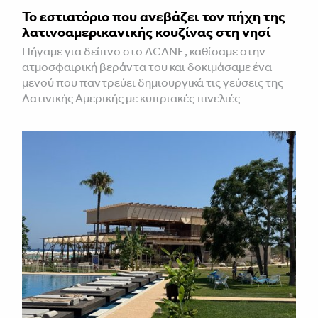
Το εστιατόριο που ανεβάζει τον πήχη της
λατινοαμερικανικής κουζίνας στη νησί
Πήγαμε για δείπνο στο ACANE, καθίσαμε στην
ατμοσφαιρική βεράντα του και δοκιμάσαμε ένα
μενού που παντρεύει δημιουργικά τις γεύσεις της
Λατινικής Αμερικής με κυπριακές πινελιές