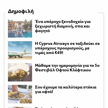
Δημοφιλή
Ένα υπέροχο ξενοδοχείο για
ξεχωριστή διαμονή, σπα και
φαγητό
H Cyprus Airways σε ταξιδεύει σε
υπέροχους προορισμούς, με
τιμές από €49!
Μάθαμε την ημερομηνία για το 5ο
Φεστιβάλ Οφτού Κλέφτικου
Σου έχουμε τα καλύτερα στέκια
για οφτό!