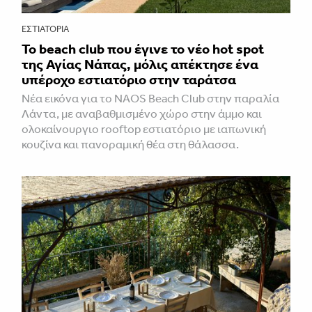
ΕΣΤΙΑΤΌΡΙΑ
Το beach club που έγινε το νέο hot spot
της Αγίας Νάπας, μόλις απέκτησε ένα
υπέροχο εστιατόριο στην ταράτσα
Νέα εικόνα για το NAOS Beach Club στην παραλία
Λάντα, με αναβαθμισμένο χώρο στην άμμο και
ολοκαίνουργιο rooftop εστιατόριο με ιαπωνική
κουζίνα και πανοραμική θέα στη θάλασσα.