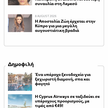
συναυλία στη Λεμεσό
8 AUGUST 2026
Η Αποστολία Ζώη έρχεται στην
Κύπρο για μια μεγάλη
αυγουστιάτικη βραδιά
Δημοφιλή
Ένα υπέροχο ξενοδοχείο για
ξεχωριστή διαμονή, σπα και
φαγητό
H Cyprus Airways σε ταξιδεύει σε
υπέροχους προορισμούς, με
τιμές από €49!