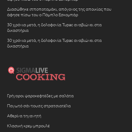
Διασώθηκε ιπποποταμάκι, απόγονος της αποικίας που
άφησε πίσω του ο Πάμπλο Εσκομπάρ
30 χρόνια μετά, η δολοφονία Tupac αναβιώνει στα
δικαστήρια
30 χρόνια μετά, η δολοφονία Tupac αναβιώνει στα
δικαστήρια
Γρήγοροι ψαροκεφτέδες με σαλάτα
Παγωτό σάντουιτς στρατσιατέλα
Αθερίνα τηγανητή
Κλασική κρεμ μπρουλέ