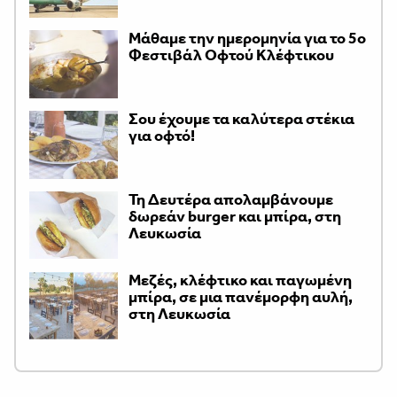
Μάθαμε την ημερομηνία για το 5ο
Φεστιβάλ Οφτού Κλέφτικου
Σου έχουμε τα καλύτερα στέκια
για οφτό!
Τη Δευτέρα απολαμβάνουμε
δωρεάν burger και μπίρα, στη
Λευκωσία
Μεζές, κλέφτικο και παγωμένη
μπίρα, σε μια πανέμορφη αυλή,
στη Λευκωσία