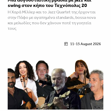
swing στον κήπο του Τεχνόπολις 20
Η Χαρά Μίλλερ και το Jazz Quartet της έρχονται
στην Πάφο με αγαπημένα standards, bossa nova
και μελωδίες που δεν χάνουν ποτέ τη γοητεία
τους
11-15 August 2026