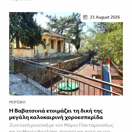
21 August 2026
ΜΟΥΣΙΚΉ
Η Βαβατσινιά ετοιμάζει τη δική της
μεγάλη καλοκαιρινή χοροεσπερίδα
Ζωντανή μουσική με τον Μάριο Πανταμουσέως
και τη Μαρία Βαρδάκη, φαγητό και ποτό σε μια