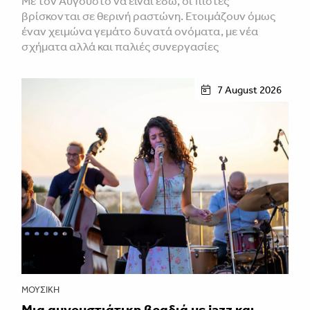
Με τον Αύγουστο να είναι εδώ, οι πίστες
βρίσκονται σε θερινή ραστώνη. Ετοιμάζουν όμως
έναν χειμώνα γεμάτο δυνατά ονόματα, με νέα
σχήματα αλλά και παλιές συνεργασίες
7 August 2026
ΜΟΥΣΙΚΉ
Μια αυγουστιάτικη βραδιά με jazz και