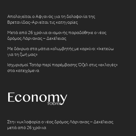
Απολογείται ο Αφγανός για τη δολοφονία της
Βρετανίδας-Αρνείται τις κατηγορίες
Μετά από 26 χρόνια αναμονής παραδόθηκε ο νέος
δρόμος Λάρνακας – Δεκέλειας
Με δάκρυα στα μάτια κολυμβητής με καρκίνο: «Ικετεύω
για τη ζωή μας»
Ισχυρισμοί Τατάρ περί παρέμβασης Όζελ στις «εκλογές»
στα κατεχόμενα
Στην κυκλοφορία ο νέος δρόμος Λάρνακας – Δεκέλειας
μετά από 26 χρόνια