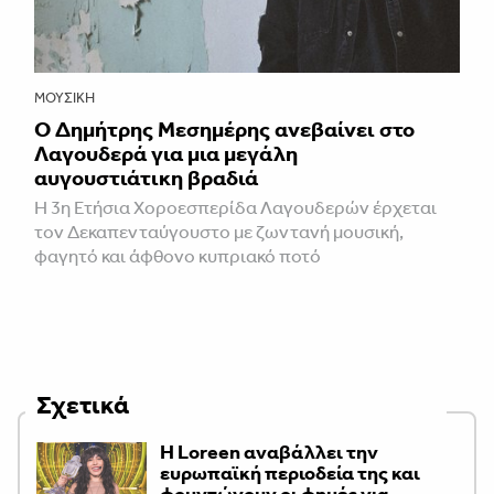
ΜΟΥΣΙΚΉ
Ο Δημήτρης Μεσημέρης ανεβαίνει στο
Λαγουδερά για μια μεγάλη
αυγουστιάτικη βραδιά
Η 3η Ετήσια Χοροεσπερίδα Λαγουδερών έρχεται
τον Δεκαπενταύγουστο με ζωντανή μουσική,
φαγητό και άφθονο κυπριακό ποτό
Σχετικά
Η Loreen αναβάλλει την
ευρωπαϊκή περιοδεία της και