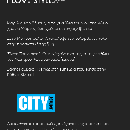
Μαρίλια Χαριδήμου για τα γενέθλια του γιου της: «Δύο
χρόνια Μάρκος, δύο χρόνια ευτυχίας» [βίντεο]
Ζέτα Μακρυπούλια: Αποκάλυψε τι απολαμβάνει πολύ
στην προσωπική της ζωή
Έλενα Τσαγκρινού: Οι ευχές όλο αγάπη για τα γενέθλια
του Λάμπρου Κωνσταντάρα [εικόνα]
Σάκης Ρουβάς: Η ξεχωριστή εμπειρία που έζησε στην
Κύθνο [βίντεο]
Διασώθηκε ιπποποταμάκι, απόγονος της αποικίας που
άφησε πίσω του ο Πάμπλο Εσκομπάρ