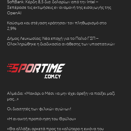
SoftBank: Κέρδη 8,5 δισ. δολαρίων από την Intel –
Ξεπέρασε τις εκτιμήσεις εν αναμονή της εισαγωγής της
OpenAI
Καύσιμα και στέγαση κράτησαν τον πληθωρισμό στο
2,9%
Δήμος Λευκωσίας: Νέα εποχή για το Παλιό ΓΣΠ –
Ολοκληρώθηκε η διαδικασία ανάθεσης των υποστατικών
Αλμέιδα: «Μακάρι ο Μέσι να μην έχει όρεξη να παίξει μαζί
μας…»
Οι διαιτητές των φιλικών αγώνων!
«Η ανοικτή προπόνηση του Θρύλου»
«Θα αλλάξει αρκετά προς το καλύτερο η εικόνα του