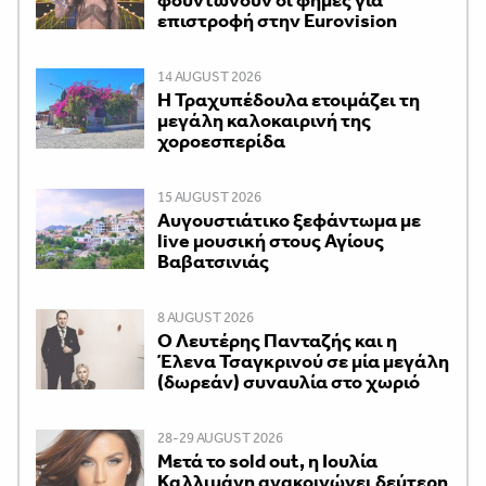
φουντώνουν οι φημές για
επιστροφή στην Eurovision
14 AUGUST 2026
Η Τραχυπέδουλα ετοιμάζει τη
μεγάλη καλοκαιρινή της
χοροεσπερίδα
15 AUGUST 2026
Αυγουστιάτικο ξεφάντωμα με
live μουσική στους Αγίους
Βαβατσινιάς
8 AUGUST 2026
Ο Λευτέρης Πανταζής και η
Έλενα Τσαγκρινού σε μία μεγάλη
(δωρεάν) συναυλία στο χωριό
28-29 AUGUST 2026
Μετά το sold out, η Ιουλία
Καλλιμάνη ανακοινώνει δεύτερη