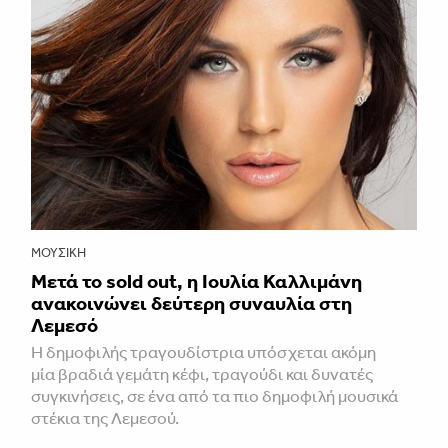
ΜΟΥΣΙΚΉ
Μετά το sold out, η Ιουλία Καλλιμάνη
ανακοινώνει δεύτερη συναυλία στη
Λεμεσό
H δημοφιλής τραγουδίστρια υπόσχεται ακόμη
μία βραδιά γεμάτη κέφι, τραγούδι και δυνατές
συγκινήσεις, σε ένα από τα πιο δημοφιλή μουσικά
στέκια της Λεμεσού.