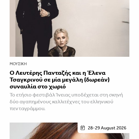
ΜΟΥΣΙΚΉ
Ο Λευτέρης Πανταζής και η Έλενα
Τσαγκρινού σε μία μεγάλη (δωρεάν)
συναυλία στο χωριό
Το ετήσιο φεστιβάλ Ίνειας υποδέχεται στη σκηνή
δύο αγαπημένους καλλιτέχνες του ελληνικού
πενταγράμμου.
28-29 August 2026