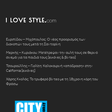
Ευριπίδου – Μιχόπουλος: Ο νέος προορισμός των
διακοπών τους μετά τη Σαντορίνη
Μερκής – Κυριάκου: Μετέτρεψαν την αυλή τους σε θερινό
σινεμά για τα παιδιά τους [εικόνες & βίντεο]
Τσουρούλλης – Γιολίτη: Καλοκαιρινή «απόδραση» στην
California [εικόνες]
Χάρης Κκολός: Το τρυφερό βίντεο με τη 18χρονη κόρη του
Φρόσω