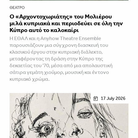
ΘΈΑΤΡΟ
Ο «Αρχοντοχωριάτης» του Μολιέρου
μιλά κυπριακά και περιοδεύει σε όλη την
Κύπρο αυτό το καλοκαίρι
Η ΕΘΑΛ και η Anyhow Theatre Ensemble
παρουσιάζουν μια σύγχρονη διασκευή του
κλασικού έργου στην κυπριακή διάλεκτο,
μεταφέροντας τη δράση στην Κύπρο της
δεκαετίας του '70, μέσα από μια απολαυστική
σάτιρα γεμάτη χιούμορ, μουσική και έντονο
κυπριακό χρώμα.
17 July 2026