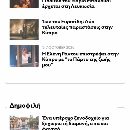
Lindita» του Μάριο Μπανούσι
έρχεται στη Λευκωσία
Ίων του Ευριπίδη: Δύο
τελευταίες παραστάσεις στην
Κύπρο
1-7 OCTOBER 2026
H Ελένη Ράντου επιστρέφει στην
Κύπρο με "το Πάρτυ της ζωής
μου"
Δημοφιλή
Ένα υπέροχο ξενοδοχείο για
ξεχωριστή διαμονή, σπα και
φαγητό