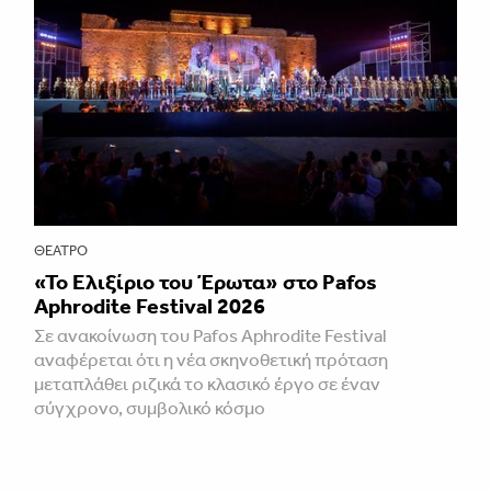
ΘΈΑΤΡΟ
«Το Ελιξίριο του Έρωτα» στο Pafos
Aphrodite Festival 2026
Σε ανακοίνωση του Pafos Aphrodite Festival
αναφέρεται ότι η νέα σκηνοθετική πρόταση
μεταπλάθει ριζικά το κλασικό έργο σε έναν
σύγχρονο, συμβολικό κόσμο