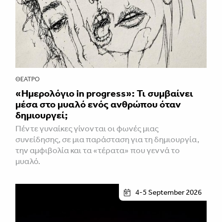
ΘΈΑΤΡΟ
«Ημερολόγιο in progress»: Τι συμβαίνει
μέσα στο μυαλό ενός ανθρώπου όταν
δημιουργεί;
Πέντε γυναίκες γίνονται οι φωνές μιας
συνείδησης, σε μια παράσταση για τη δημιουργία,
την αμφιβολία και τα «τέρατα» που γεννά το
μυαλό.
4-5 September 2026