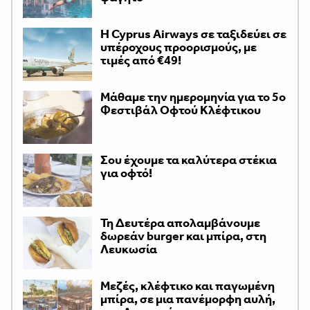
H Cyprus Airways σε ταξιδεύει σε
υπέροχους προορισμούς, με
τιμές από €49!
Μάθαμε την ημερομηνία για το 5ο
Φεστιβάλ Οφτού Κλέφτικου
Σου έχουμε τα καλύτερα στέκια
για οφτό!
Τη Δευτέρα απολαμβάνουμε
δωρεάν burger και μπίρα, στη
Λευκωσία
Μεζές, κλέφτικο και παγωμένη
μπίρα, σε μια πανέμορφη αυλή,