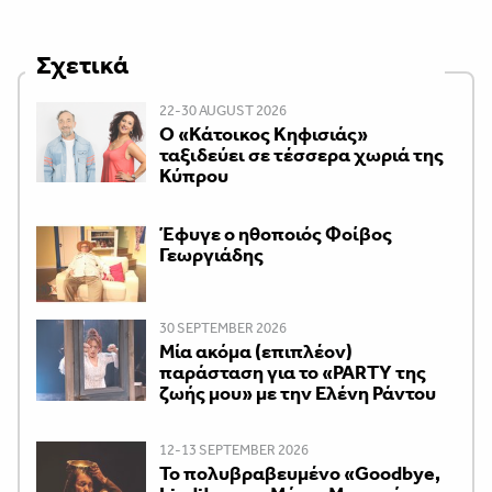
Σχετικά
22-30 AUGUST 2026
Ο «Κάτοικος Κηφισιάς»
ταξιδεύει σε τέσσερα χωριά της
Κύπρου
Έφυγε ο ηθοποιός Φοίβος
Γεωργιάδης
30 SEPTEMBER 2026
Μία ακόμα (επιπλέον)
παράσταση για το «PARTY της
ζωής μου» με την Ελένη Ράντου
12-13 SEPTEMBER 2026
Το πολυβραβευμένο «Goodbye,