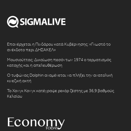
Επανέρχεται η Πινδάρου κατά Κυβέρνησης: «Γνωστό το
ανέκδοτο περι ΔΗΣΑΚΕΛ»
Μουσιούττας: Δικαίωση πεσόντων 1974 ο τερματισμός
κατοχής και η απελευθέρωση
Ο τυφώνας Dolphin αναμένεται να πλήξει την ανατολική
κινεζική ακτή
Το Χονγκ Κονγκ κατέγραψε ρεκόρ ζέστης με 36,9 βαθμούς
Κελσίου