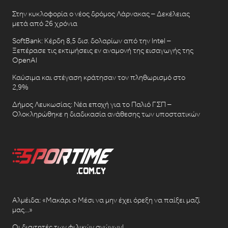
Στην κυκλοφορία ο νέος δρόμος Λάρνακας – Δεκέλειας
μετά από 26 χρόνια
SoftBank: Κέρδη 8,5 δισ. δολαρίων από την Intel –
Ξεπέρασε τις εκτιμήσεις εν αναμονή της εισαγωγής της
OpenAI
Καύσιμα και στέγαση κράτησαν τον πληθωρισμό στο
2,9%
Δήμος Λευκωσίας: Νέα εποχή για το Παλιό ΓΣΠ –
Ολοκληρώθηκε η διαδικασία ανάθεσης των υποστατικών
Αλμέιδα: «Μακάρι ο Μέσι να μην έχει όρεξη να παίξει μαζί
μας…»
Οι διαιτητές των φιλικών αγώνων!