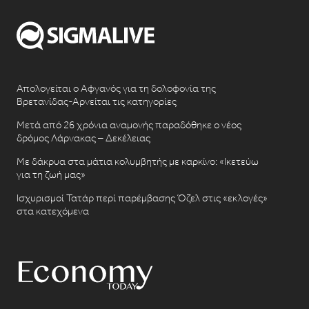
Απολογείται ο Αφγανός για τη δολοφονία της
Βρετανίδας-Αρνείται τις κατηγορίες
Μετά από 26 χρόνια αναμονής παραδόθηκε ο νέος
δρόμος Λάρνακας – Δεκέλειας
Με δάκρυα στα μάτια κολυμβητής με καρκίνο: «Ικετεύω
για τη ζωή μας»
Ισχυρισμοί Τατάρ περί παρέμβασης Όζελ στις «εκλογές»
στα κατεχόμενα