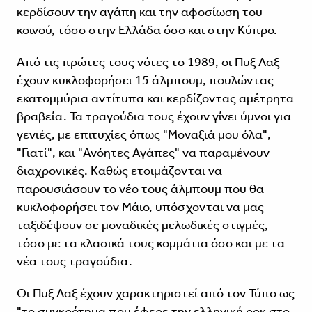
κερδίσουν την αγάπη και την αφοσίωση του
κοινού, τόσο στην Ελλάδα όσο και στην Κύπρο.
Από τις πρώτες τους νότες το 1989, οι Πυξ Λαξ
έχουν κυκλοφορήσει 15 άλμπουμ, πουλώντας
εκατομμύρια αντίτυπα και κερδίζοντας αμέτρητα
βραβεία. Τα τραγούδια τους έχουν γίνει ύμνοι για
γενιές, με επιτυχίες όπως "Μοναξιά μου όλα",
"Γιατί", και "Ανόητες Αγάπες" να παραμένουν
διαχρονικές. Καθώς ετοιμάζονται να
παρουσιάσουν το νέο τους άλμπουμ που θα
κυκλοφορήσει τον Μάιο, υπόσχονται να μας
ταξιδέψουν σε μοναδικές μελωδικές στιγμές,
τόσο με τα κλασικά τους κομμάτια όσο και με τα
νέα τους τραγούδια.
Οι Πυξ Λαξ έχουν χαρακτηριστεί από τον Τύπο ως
"το συγκρότημα που έφερε την ελληνική ροκ στο