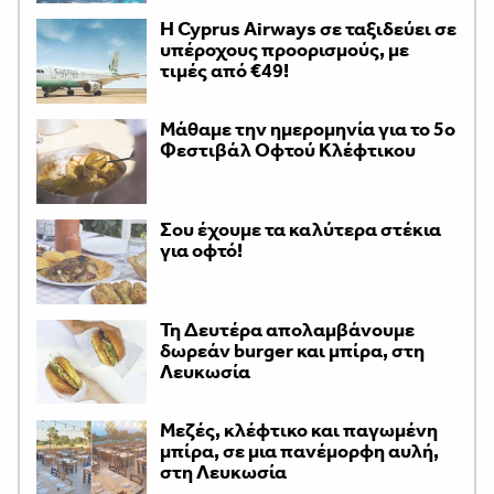
H Cyprus Airways σε ταξιδεύει σε
υπέροχους προορισμούς, με
τιμές από €49!
Μάθαμε την ημερομηνία για το 5ο
Φεστιβάλ Οφτού Κλέφτικου
Σου έχουμε τα καλύτερα στέκια
για οφτό!
Τη Δευτέρα απολαμβάνουμε
δωρεάν burger και μπίρα, στη
Λευκωσία
Μεζές, κλέφτικο και παγωμένη
μπίρα, σε μια πανέμορφη αυλή,
στη Λευκωσία