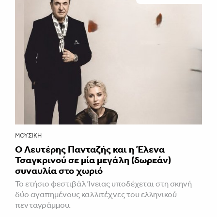
ΜΟΥΣΙΚΉ
Ο Λευτέρης Πανταζής και η Έλενα
Τσαγκρινού σε μία μεγάλη (δωρεάν)
συναυλία στο χωριό
Το ετήσιο φεστιβάλ Ίνειας υποδέχεται στη σκηνή
δύο αγαπημένους καλλιτέχνες του ελληνικού
πενταγράμμου.