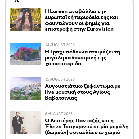
Η Loreen αναβάλλει την
ευρωπαϊκή περιοδεία της και
φουντώνουν οι φημές για
επιστροφή στην Eurovision
14 AUGUST 2026
Η Τραχυπέδουλα ετοιμάζει τη
μεγάλη καλοκαιρινή της
χοροεσπερίδα
15 AUGUST 2026
Αυγουστιάτικο ξεφάντωμα με
live μουσική στους Αγίους
Βαβατσινιάς
8 AUGUST 2026
Ο Λευτέρης Πανταζής και η
Έλενα Τσαγκρινού σε μία μεγάλη
(δωρεάν) συναυλία στο χωριό