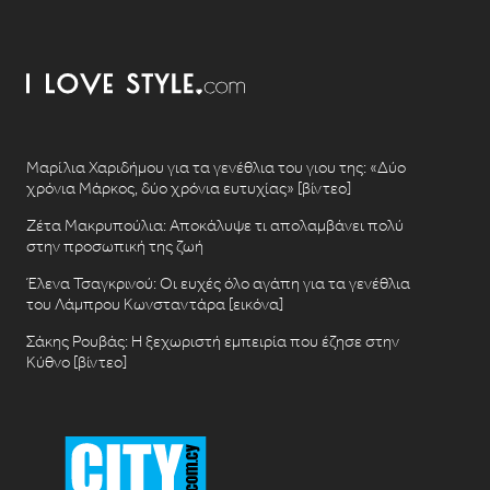
Μαρίλια Χαριδήμου για τα γενέθλια του γιου της: «Δύο
χρόνια Μάρκος, δύο χρόνια ευτυχίας» [βίντεο]
Ζέτα Μακρυπούλια: Αποκάλυψε τι απολαμβάνει πολύ
στην προσωπική της ζωή
Έλενα Τσαγκρινού: Οι ευχές όλο αγάπη για τα γενέθλια
του Λάμπρου Κωνσταντάρα [εικόνα]
Σάκης Ρουβάς: Η ξεχωριστή εμπειρία που έζησε στην
Κύθνο [βίντεο]