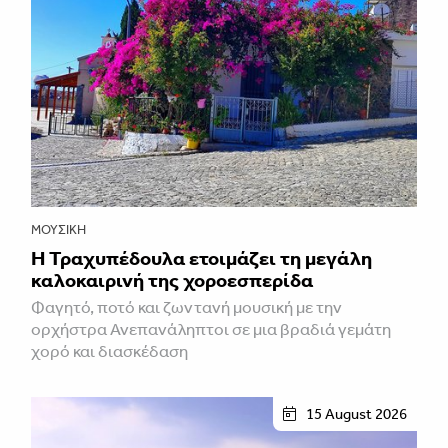
ΜΟΥΣΙΚΉ
Η Τραχυπέδουλα ετοιμάζει τη μεγάλη
καλοκαιρινή της χοροεσπερίδα
Φαγητό, ποτό και ζωντανή μουσική με την
ορχήστρα Ανεπανάληπτοι σε μια βραδιά γεμάτη
χορό και διασκέδαση
15 August 2026