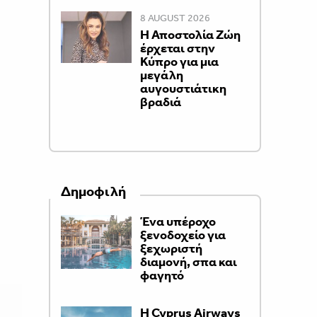
8 AUGUST 2026
Η Αποστολία Ζώη
έρχεται στην
Κύπρο για μια
μεγάλη
αυγουστιάτικη
βραδιά
Δημοφιλή
Ένα υπέροχο
ξενοδοχείο για
ξεχωριστή
διαμονή, σπα και
φαγητό
H Cyprus Airways