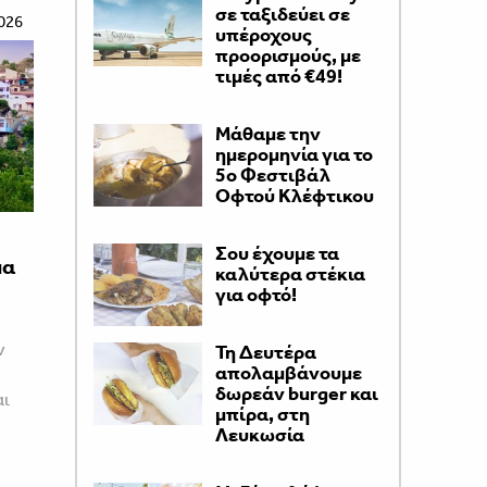
σε ταξιδεύει σε
026
υπέροχους
προορισμούς, με
τιμές από €49!
Μάθαμε την
ημερομηνία για το
5ο Φεστιβάλ
Οφτού Κλέφτικου
Σου έχουμε τα
μα
καλύτερα στέκια
για οφτό!
ν
Τη Δευτέρα
απολαμβάνουμε
δωρεάν burger και
αι
μπίρα, στη
Λευκωσία