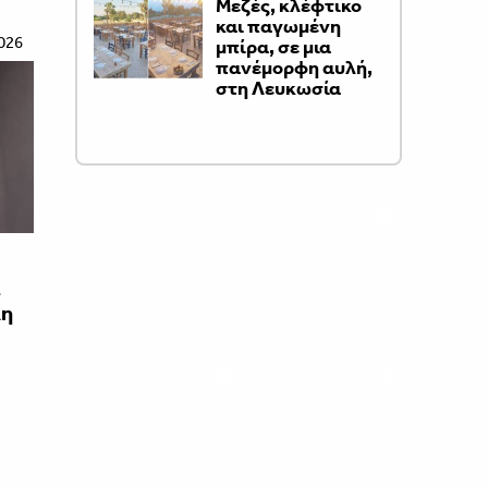
Μεζές, κλέφτικο
και παγωμένη
026
μπίρα, σε μια
πανέμορφη αυλή,
στη Λευκωσία
ι
λη