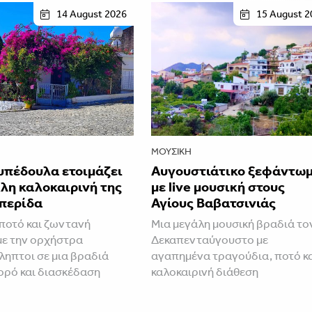
14 August 2026
15 August 2
ΜΟΥΣΙΚΉ
υπέδουλα ετοιμάζει
Αυγουστιάτικο ξεφάντω
λη καλοκαιρινή της
με live μουσική στους
περίδα
Αγίους Βαβατσινιάς
ποτό και ζωντανή
Μια μεγάλη μουσική βραδιά το
με την ορχήστρα
Δεκαπενταύγουστο με
ηπτοι σε μια βραδιά
αγαπημένα τραγούδια, ποτό κ
ορό και διασκέδαση
καλοκαιρινή διάθεση