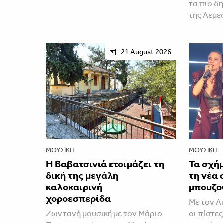
τα πιο δ
της Λεμε
21 August 2026
ΜΟΥΣΙΚΉ
ΜΟΥΣΙΚΉ
Η Βαβατσινιά ετοιμάζει τη
Τα σχή
δική της μεγάλη
τη νέα 
καλοκαιρινή
μπουζο
χοροεσπερίδα
Με τον Α
Ζωντανή μουσική με τον Μάριο
οι πίστες