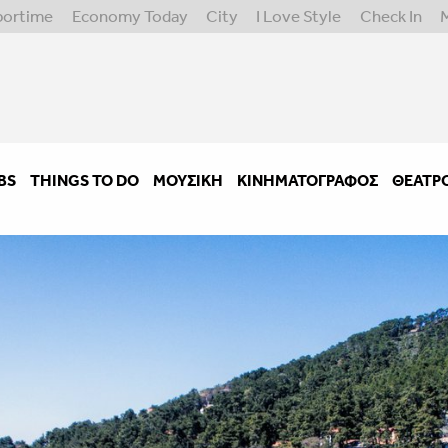
portime
Economy Today
City
I Love Style
Check In
BS
THINGS TO DO
ΜΟΥΣΙΚΉ
ΚΙΝΗΜΑΤΟΓΡΆΦΟΣ
ΘΈΑΤΡ