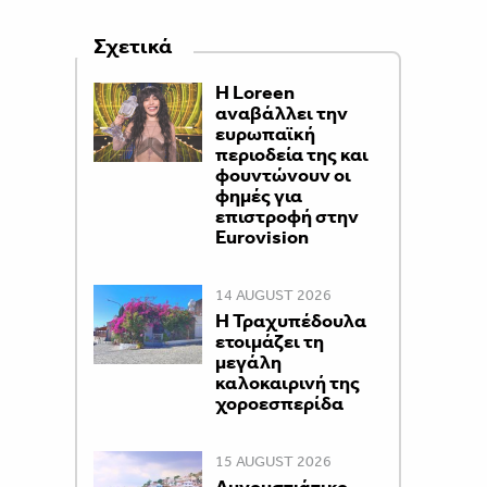
Σχετικά
Η Loreen
αναβάλλει την
ευρωπαϊκή
περιοδεία της και
φουντώνουν οι
φημές για
επιστροφή στην
Eurovision
14 AUGUST 2026
Η Τραχυπέδουλα
ετοιμάζει τη
μεγάλη
καλοκαιρινή της
χοροεσπερίδα
15 AUGUST 2026