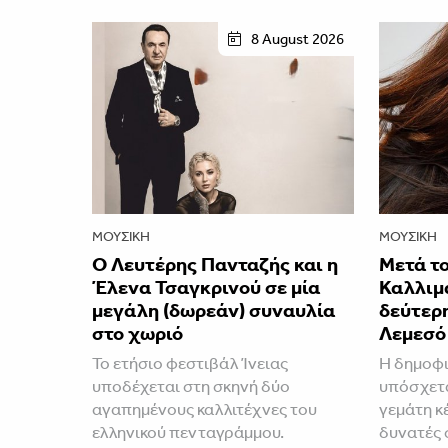
8 August 2026
ΜΟΥΣΙΚΉ
ΜΟΥΣΙΚΉ
Ο Λευτέρης Πανταζής και η
Μετά το
Έλενα Τσαγκρινού σε μία
Καλλιμ
μεγάλη (δωρεάν) συναυλία
δεύτερ
στο χωριό
Λεμεσό
Το ετήσιο φεστιβάλ Ίνειας
H δημοφι
υποδέχεται στη σκηνή δύο
υπόσχετα
αγαπημένους καλλιτέχνες του
γεμάτη κέ
ελληνικού πενταγράμμου.
δυνατές 