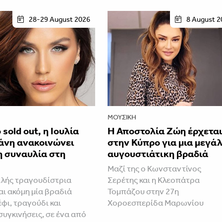
28-29 August 2026
8 August 2
ΜΟΥΣΙΚΉ
 sold out, η Ιουλία
Η Αποστολία Ζώη έρχετα
άνη ανακοινώνει
στην Κύπρο για μια μεγά
η συναυλία στη
αυγουστιάτικη βραδιά
Μαζί της ο Κωνσταντίνος
λής τραγουδίστρια
Σερέτης και η Κλεοπάτρα
ι ακόμη μία βραδιά
Τομπάζου στην 27η
φι, τραγούδι και
Χοροεσπερίδα Μαρωνίου
συγκινήσεις, σε ένα από