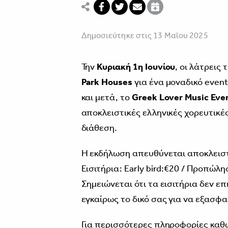
Δημοσιεύτηκε στις 13 Μαΐου 2025
Την
Κυριακή 1η Ιουνίου
, οι λάτρεις
Park Houses
για ένα μοναδικό event
και μετά, το
Greek Lover Music Eve
αποκλειστικές ελληνικές χορευτικέ
διάθεση.
Η εκδήλωση απευθύνεται αποκλειστ
Εισιτήρια: Early bird:€20 / Προπώλη
Σημειώνεται ότι τα εισιτήρια δεν 
εγκαίρως το δικό σας για να εξασφ
Για περισσότερες πληροφορίες καθώ