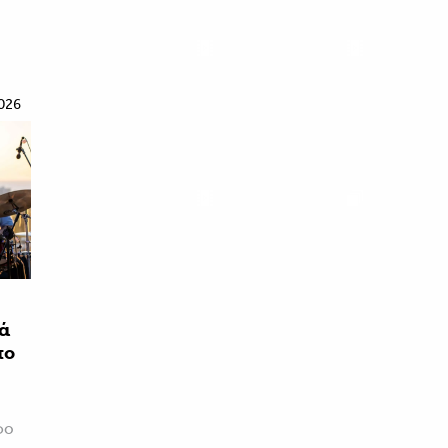
026
ιά
πο
φο