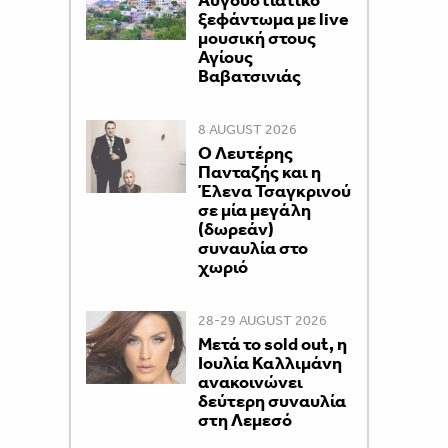
Αυγουστιάτικο
ξεφάντωμα με live
μουσική στους
Αγίους
Βαβατσινιάς
8 AUGUST 2026
Ο Λευτέρης
Πανταζής και η
Έλενα Τσαγκρινού
σε μία μεγάλη
(δωρεάν)
συναυλία στο
χωριό
28-29 AUGUST 2026
Μετά το sold out, η
Ιουλία Καλλιμάνη
ανακοινώνει
δεύτερη συναυλία
στη Λεμεσό