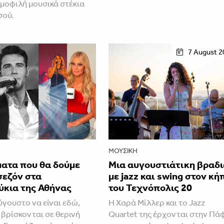
ημοφιλή μουσικά στέκια
σού.
7 August 2
ΜΟΥΣΙΚΉ
ματα που θα δούμε
Μια αυγουστιάτικη βραδ
σεζόν στα
με jazz και swing στον κή
ύκια της Αθήνας
του Τεχνόπολις 20
ύγουστο να είναι εδώ,
Η Χαρά Μίλλερ και το Jazz
 βρίσκονται σε θερινή
Quartet της έρχονται στην Πά