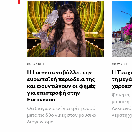
ΜΟΥΣΙΚΉ
ΜΟΥΣΙΚΉ
Η Loreen αναβάλλει την
Η Τραχ
ευρωπαϊκή περιοδεία της
τη μεγά
και φουντώνουν οι φημές
χοροεσ
για επιστροφή στην
Φαγητό, 
Eurovision
μουσική 
Θα διαγωνιστεί για τρίτη φορά
Ανεπανάλ
μετά τις δύο νίκες στον μουσικό
γεμάτη χ
διαγωνισμό