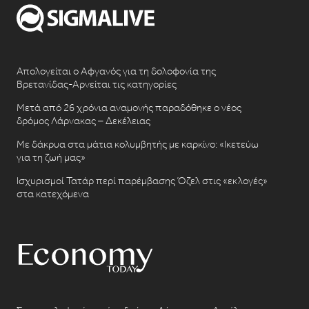
Απολογείται ο Αφγανός για τη δολοφονία της
Βρετανίδας-Αρνείται τις κατηγορίες
Μετά από 26 χρόνια αναμονής παραδόθηκε ο νέος
δρόμος Λάρνακας – Δεκέλειας
Με δάκρυα στα μάτια κολυμβητής με καρκίνο: «Ικετεύω
για τη ζωή μας»
Ισχυρισμοί Τατάρ περί παρέμβασης Όζελ στις «εκλογές»
στα κατεχόμενα