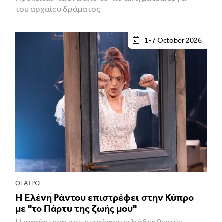
του αρχαίου δράματος
1-7 October 2026
ΘΈΑΤΡΟ
H Ελένη Ράντου επιστρέφει στην Κύπρο
με "το Πάρτυ της ζωής μου"
Η παράσταση που συγκίνησε χιλιάδες θεατές