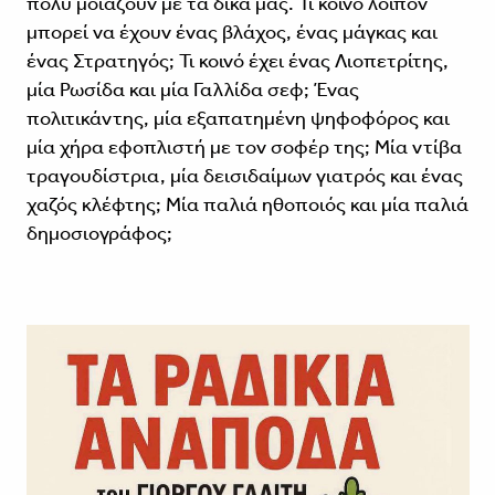
πολύ μοιάζουν με τα δικά μας. Τι κοινό λοιπόν
μπορεί να έχουν ένας βλάχος, ένας μάγκας και
ένας Στρατηγός; Τι κοινό έχει ένας Λιοπετρίτης,
μία Ρωσίδα και μία Γαλλίδα σεφ; Ένας
πολιτικάντης, μία εξαπατημένη ψηφοφόρος και
μία χήρα εφοπλιστή με τον σοφέρ της; Μία ντίβα
τραγουδίστρια, μία δεισιδαίμων γιατρός και ένας
χαζός κλέφτης; Μία παλιά ηθοποιός και μία παλιά
δημοσιογράφος;