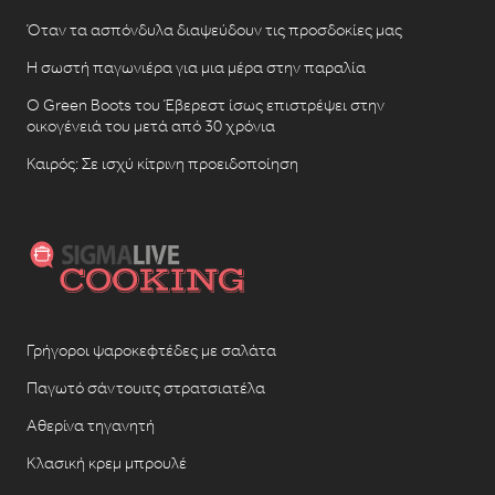
Όταν τα ασπόνδυλα διαψεύδουν τις προσδοκίες μας
Η σωστή παγωνιέρα για μια μέρα στην παραλία
Ο Green Boots του Έβερεστ ίσως επιστρέψει στην
οικογένειά του μετά από 30 χρόνια
Καιρός: Σε ισχύ κίτρινη προειδοποίηση
Γρήγοροι ψαροκεφτέδες με σαλάτα
Παγωτό σάντουιτς στρατσιατέλα
Αθερίνα τηγανητή
Κλασική κρεμ μπρουλέ