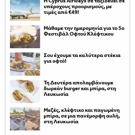
H Cyprus Airways σε ταξιδεύει σε
υπέροχους προορισμούς, με
τιμές από €49!
Μάθαμε την ημερομηνία για το 5ο
Φεστιβάλ Οφτού Κλέφτικου
Σου έχουμε τα καλύτερα στέκια
για οφτό!
Τη Δευτέρα απολαμβάνουμε
δωρεάν burger και μπίρα, στη
Λευκωσία
Μεζές, κλέφτικο και παγωμένη
μπίρα, σε μια πανέμορφη αυλή,
στη Λευκωσία