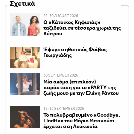
Σχετικά
22-30 AUGUST 2026
Ο «Κάτοικος Κηφισιάς»
ταξιδεύει σε τέσσερα χωριά της
Κύπρου
Έφυγε ο ηθοποιός Φοίβος
Γεωργιάδης
30 SEPTEMBER 2026
Μία ακόμα (επιπλέον)
παράσταση για το «PARTY της
ζωής μου» με την Ελένη Ράντου
12-13 SEPTEMBER 2026
Το πολυβραβευμένο «Goodbye,
Lindita» του Μάριο Μπανούσι
έρχεται στη Λευκωσία