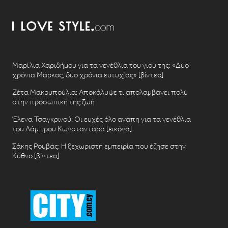
Μαρίλια Χαριδήμου για τα γενέθλια του γιου της: «Δύο
χρόνια Μάρκος, δύο χρόνια ευτυχίας» [βίντεο]
Ζέτα Μακρυπούλια: Αποκάλυψε τι απολαμβάνει πολύ
στην προσωπική της ζωή
Έλενα Τσαγκρινού: Οι ευχές όλο αγάπη για τα γενέθλια
του Λάμπρου Κωνσταντάρα [εικόνα]
Σάκης Ρουβάς: Η ξεχωριστή εμπειρία που έζησε στην
Κύθνο [βίντεο]