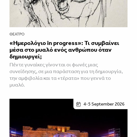
ΘΈΑΤΡΟ
«Ημερολόγιο in progress»: Τι συμβαίνει
μέσα στο μυαλό ενός ανθρώπου όταν
δημιουργεί;
Πέντε γυναίκες γίνονται οι φωνές μιας
συνείδησης, σε μια παράσταση για τη δημιουργία,
την αμφιβολία και τα «τέρατα» που γεννά το
μυαλό.
4-5 September 2026