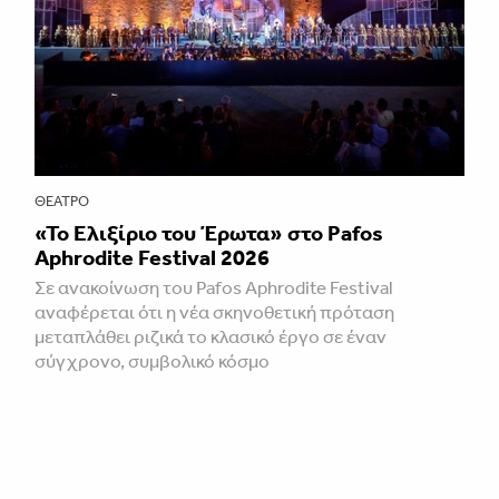
ΘΈΑΤΡΟ
«Το Ελιξίριο του Έρωτα» στο Pafos
Aphrodite Festival 2026
Σε ανακοίνωση του Pafos Aphrodite Festival
αναφέρεται ότι η νέα σκηνοθετική πρόταση
μεταπλάθει ριζικά το κλασικό έργο σε έναν
σύγχρονο, συμβολικό κόσμο