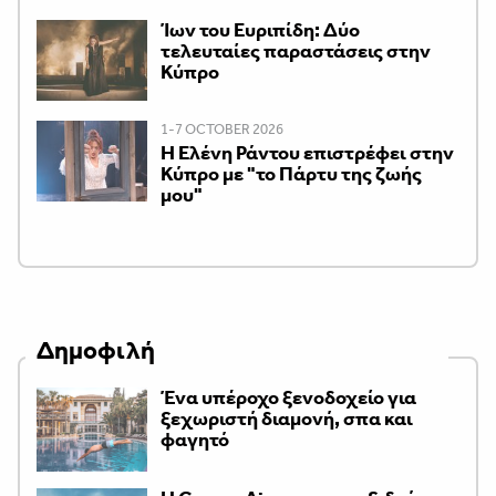
Ίων του Ευριπίδη: Δύο
τελευταίες παραστάσεις στην
Κύπρο
1-7 OCTOBER 2026
H Ελένη Ράντου επιστρέφει στην
Κύπρο με "το Πάρτυ της ζωής
μου"
Δημοφιλή
Ένα υπέροχο ξενοδοχείο για
ξεχωριστή διαμονή, σπα και
φαγητό