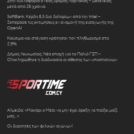
Στην κυκλοφορία ο νέος δρόμος Λάρνακας – Δεκέλειας
μετά από 26 χρόνια
SoftBank: Κέρδη 8,5 δισ. δολαρίων από την Intel –
Ξεπέρασε τις εκτιμήσεις εν αναμονή της εισαγωγής της
OpenAI
Καύσιμα και στέγαση κράτησαν τον πληθωρισμό στο
2,9%
Δήμος Λευκωσίας: Νέα εποχή για το Παλιό ΓΣΠ –
Ολοκληρώθηκε η διαδικασία ανάθεσης των υποστατικών
Αλμέιδα: «Μακάρι ο Μέσι να μην έχει όρεξη να παίξει μαζί
μας…»
Οι διαιτητές των φιλικών αγώνων!