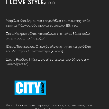
Μαρίλια Χαριδήμου για τα γενέθλια του γιου της: «Δύο
χρόνια Μάρκος, δύο χρόνια ευτυχίας» [βίντεο]
Ζέτα Μακρυπούλια: Αποκάλυψε τι απολαμβάνει πολύ
στην προσωπική της ζωή
Έλενα Τσαγκρινού: Οι ευχές όλο αγάπη για τα γενέθλια
του Λάμπρου Κωνσταντάρα [εικόνα]
Σάκης Ρουβάς: Η ξεχωριστή εμπειρία που έζησε στην
Κύθνο [βίντεο]
Διασώθηκε ιπποποταμάκι, απόγονος της αποικίας που