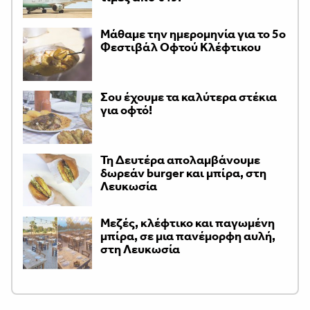
Μάθαμε την ημερομηνία για το 5ο
Φεστιβάλ Οφτού Κλέφτικου
Σου έχουμε τα καλύτερα στέκια
για οφτό!
Τη Δευτέρα απολαμβάνουμε
δωρεάν burger και μπίρα, στη
Λευκωσία
Μεζές, κλέφτικο και παγωμένη
μπίρα, σε μια πανέμορφη αυλή,
στη Λευκωσία