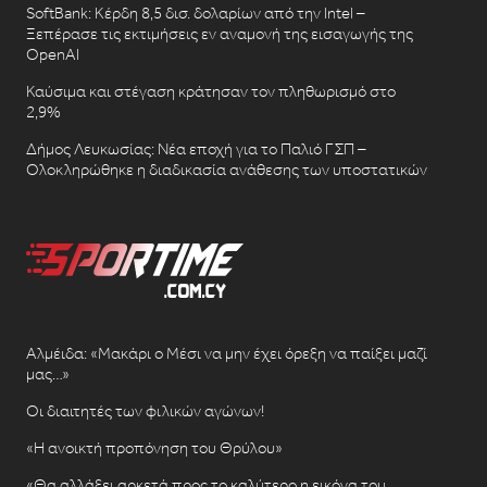
SoftBank: Κέρδη 8,5 δισ. δολαρίων από την Intel –
Ξεπέρασε τις εκτιμήσεις εν αναμονή της εισαγωγής της
OpenAI
Καύσιμα και στέγαση κράτησαν τον πληθωρισμό στο
2,9%
Δήμος Λευκωσίας: Νέα εποχή για το Παλιό ΓΣΠ –
Ολοκληρώθηκε η διαδικασία ανάθεσης των υποστατικών
Αλμέιδα: «Μακάρι ο Μέσι να μην έχει όρεξη να παίξει μαζί
μας…»
Οι διαιτητές των φιλικών αγώνων!
«Η ανοικτή προπόνηση του Θρύλου»
«Θα αλλάξει αρκετά προς το καλύτερο η εικόνα του