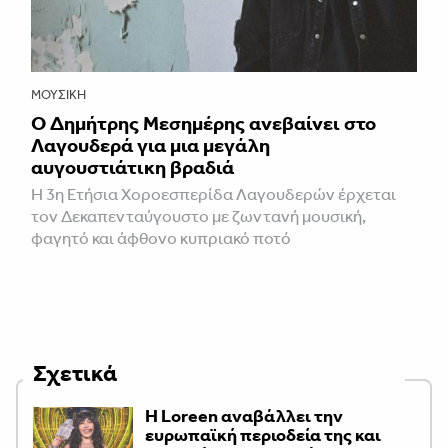
ΜΟΥΣΙΚΉ
Ο Δημήτρης Μεσημέρης ανεβαίνει στο
Λαγουδερά για μια μεγάλη
αυγουστιάτικη βραδιά
Η 3η Ετήσια Χοροεσπερίδα Λαγουδερών έρχεται
τον Δεκαπενταύγουστο με ζωντανή μουσική,
φαγητό και άφθονο κυπριακό ποτό
Σχετικά
Η Loreen αναβάλλει την
ευρωπαϊκή περιοδεία της και