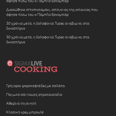
άφησε πίσω του ο Πάμπλο Εσκομπάρ
Διασώθηκε ιπποποταμάκι, απόγονος της αποικίας που
άφησε πίσω του ο Πάμπλο Εσκομπάρ
30 χρόνια μετά, η δολοφονία Tupac αναβιώνει στα
δικαστήρια
30 χρόνια μετά, η δολοφονία Tupac αναβιώνει στα
δικαστήρια
Γρήγοροι ψαροκεφτέδες με σαλάτα
Παγωτό σάντουιτς στρατσιατέλα
Αθερίνα τηγανητή
Κλασική κρεμ μπρουλέ