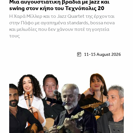
Μια αυγουστιάτικη βραδιά με jazz και
swing στον κήπο του Τεχνόπολις 20
Η Χαρά Μίλλερ και το Jazz Quartet της έρχονται
στην Πάφο με αγαπημένα standards, bossa nova
και μελωδίες που δεν χάνουν ποτέ τη γοητεία
τους
11-15 August 2026