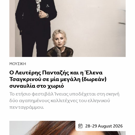
ΜΟΥΣΙΚΉ
Ο Λευτέρης Πανταζής και η Έλενα
Τσαγκρινού σε μία μεγάλη (δωρεάν)
συναυλία στο χωριό
Το ετήσιο φεστιβάλ Ίνειας υποδέχεται στη σκηνή
δύο αγαπημένους καλλιτέχνες του ελληνικού
πενταγράμμου.
28-29 August 2026