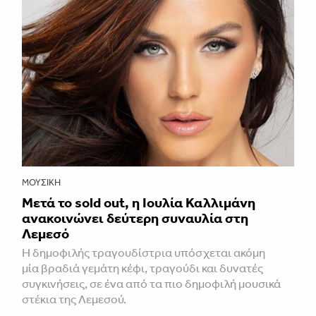
ΜΟΥΣΙΚΉ
Μετά το sold out, η Ιουλία Καλλιμάνη
ανακοινώνει δεύτερη συναυλία στη
Λεμεσό
H δημοφιλής τραγουδίστρια υπόσχεται ακόμη
μία βραδιά γεμάτη κέφι, τραγούδι και δυνατές
συγκινήσεις, σε ένα από τα πιο δημοφιλή μουσικά
στέκια της Λεμεσού.