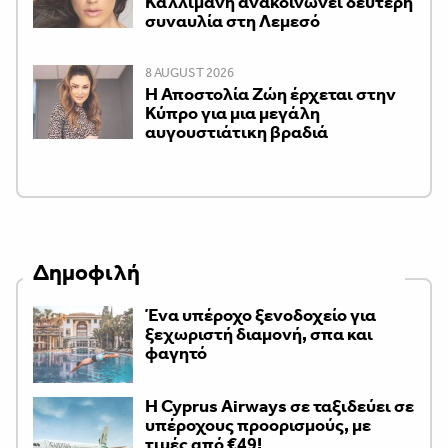
Καλλιμάνη ανακοινώνει δεύτερη
συναυλία στη Λεμεσό
8 AUGUST 2026
Η Αποστολία Ζώη έρχεται στην
Κύπρο για μια μεγάλη
αυγουστιάτικη βραδιά
Δημοφιλή
Ένα υπέροχο ξενοδοχείο για
ξεχωριστή διαμονή, σπα και
φαγητό
H Cyprus Airways σε ταξιδεύει σε
υπέροχους προορισμούς, με
τιμές από €49!