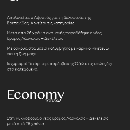
Απολογείται ο Αφγανός για τη δολοφονία της
Βρετανίδας-Αρνείται τις κατηγορίες
Μετά από 26 χρόνια αναμονής παραδόθηκε ο νέος
δρόμος Λάρνακας – Δεκέλειας
Με δάκρυα στα μάτια κολυμβητής με καρκίνο: «Ικετεύω
για τη ζωή μας»
Ισχυρισμοί Τατάρ περί παρέμβασης Όζελ στις «εκλογές»
στα κατεχόμενα
Στην κυκλοφορία ο νέος δρόμος Λάρνακας – Δεκέλειας
μετά από 26 χρόνια