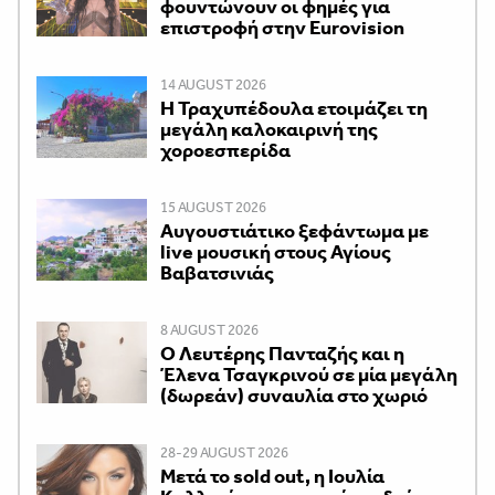
φουντώνουν οι φημές για
επιστροφή στην Eurovision
14 AUGUST 2026
Η Τραχυπέδουλα ετοιμάζει τη
μεγάλη καλοκαιρινή της
χοροεσπερίδα
15 AUGUST 2026
Αυγουστιάτικο ξεφάντωμα με
live μουσική στους Αγίους
Βαβατσινιάς
8 AUGUST 2026
Ο Λευτέρης Πανταζής και η
Έλενα Τσαγκρινού σε μία μεγάλη
(δωρεάν) συναυλία στο χωριό
28-29 AUGUST 2026
Μετά το sold out, η Ιουλία