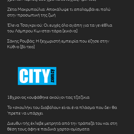
Ζέτα Μακρυπούλια: Αποκάλυψε τι απολαμβάνει πολύ
στην προσωπική της ζωή
Έλενα Τσαγκρινού: Οι ευχές όλο αγάπη για τα γενέθλια
του Λάμπρου Κωνσταντάρα [εικόνα]
Σάκης Ρουβάς: Η ξεχωριστή εμπειρία που έζησε στην
Κύθνο [βίντεο]
18χρονος κουφάθηκε ακούγοντας τζιτζίκια
Το «σκουλήκι του διαβόλου» είναι ένα πλάσμα που δεν θα
‘πρεπε να υπάρχει
Διευθυντής έκλεβε μετρητά από την τράπεζά του και στη
θέση τους άφηνε παιδικά χαρτονομίσματα