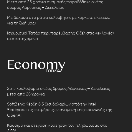
Μετά από 26 χρόνια αναμονής παραδόθηκε ο νέος
δρόμος Λάρνακας – Δεκέλειας
Με δάκρυα στα μάτια κολυμβητής με καρκίνο: «Ικετεύω
για τη ζωή μας»
Ισχυρισμοί Τατάρ περί παρέμβασης Όζελ στις «εκλογές»
στα κατεχόμενα
Στην κυκλοφορία ο νέος δρόμος Λάρνακας – Δεκέλειας
μετά από 26 χρόνια
SoftBank: Κέρδη 8,5 δισ. δολαρίων από την Intel –
Ξεπέρασε τις εκτιμήσεις εν αναμονή της εισαγωγής της
OpenAI
Καύσιμα και στέγαση κράτησαν τον πληθωρισμό στο
2,9%