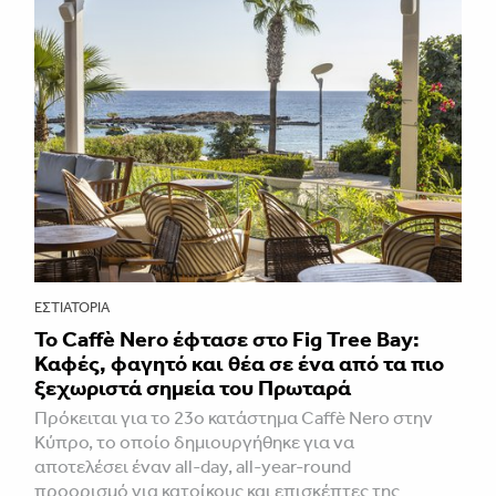
ΕΣΤΙΑΤΌΡΙΑ
Το Caffè Nero έφτασε στο Fig Tree Bay:
Καφές, φαγητό και θέα σε ένα από τα πιο
ξεχωριστά σημεία του Πρωταρά
Πρόκειται για το 23ο κατάστημα Caffè Nero στην
Κύπρο, το οποίο δημιουργήθηκε για να
αποτελέσει έναν all-day, all-year-round
προορισμό για κατοίκους και επισκέπτες της