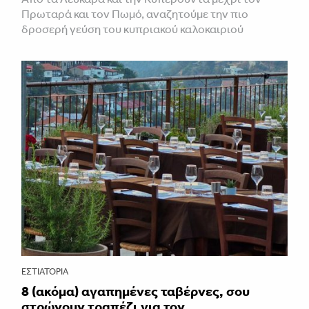
Πρωταρά και τον Πωμό, αναζητούμε την πιο
δροσερή γεύση του κυπριακού καλοκαιριού
ΕΣΤΙΑΤΌΡΙΑ
8 (ακόμα) αγαπημένες ταβέρνες, σου
στρώνουν τραπέζι για τον