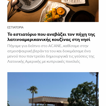
ΕΣΤΙΑΤΌΡΙΑ
Το εστιατόριο που ανεβάζει τον πήχη της
λατινοαμερικανικής κουζίνας στη νησί
Πήγαμε για δείπνο στο ACANE, καθίσαμε στην
ατμοσφαιρική βεράντα του και δοκιμάσαμε ένα
μενού που παντρεύει δημιουργικά τις γεύσεις της
Λατινικής Αμερικής με κυπριακές πινελιές