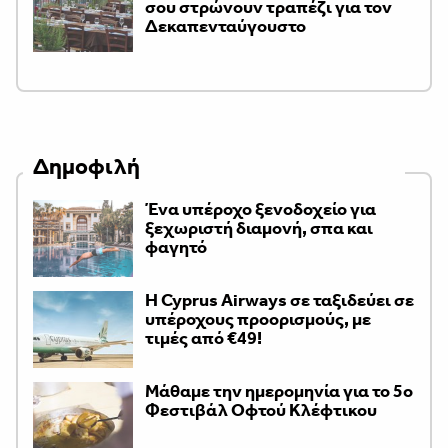
σου στρώνουν τραπέζι για τον
Δεκαπενταύγουστο
Δημοφιλή
Ένα υπέροχο ξενοδοχείο για
ξεχωριστή διαμονή, σπα και
φαγητό
H Cyprus Airways σε ταξιδεύει σε
υπέροχους προορισμούς, με
τιμές από €49!
Μάθαμε την ημερομηνία για το 5ο
Φεστιβάλ Οφτού Κλέφτικου