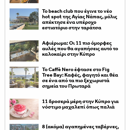
Το beach club που έγινε το νέο
hot spot της Αγίας Νάπας, μόλις
απέκτησε ένα υπέροχο
εστιατόριο στην ταράτσα
Αφιέρωμα: Οι 11 πιο όμορφες
αυλές που θα αγαπήσεις αυτό το
καλοκαίρι στην Κύπρο
Το Caffè Nero έφτασε στο Fig
Tree Bay: Καφές, φαγητό και θέα
σε ένα από τα πιο ξεχωριστά
σημεία του Πρωταρά
11 δροσερά μέρη στην Κύπρο για
νόστιμο μαχαλεπί όπως παλιά
8 (ακόμα) αγαπημένες ταβέρνες,