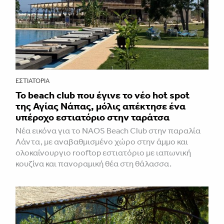
ΕΣΤΙΑΤΌΡΙΑ
Το beach club που έγινε το νέο hot spot
της Αγίας Νάπας, μόλις απέκτησε ένα
υπέροχο εστιατόριο στην ταράτσα
Νέα εικόνα για το NAOS Beach Club στην παραλία
Λάντα, με αναβαθμισμένο χώρο στην άμμο και
ολοκαίνουργιο rooftop εστιατόριο με ιαπωνική
κουζίνα και πανοραμική θέα στη θάλασσα.