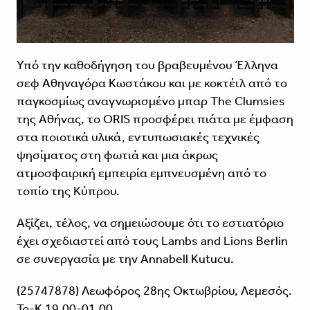
Υπό την καθοδήγηση του βραβευμένου Έλληνα
σεφ Αθηναγόρα Κωστάκου και με κοκτέιλ από το
παγκοσμίως αναγνωρισμένο μπαρ The Clumsies
της Αθήνας, το ORIS προσφέρει πιάτα με έμφαση
στα ποιοτικά υλικά, εντυπωσιακές τεχνικές
ψησίματος στη φωτιά και μια άκρως
ατμοσφαιρική εμπειρία εμπνευσμένη από το
τοπίο της Κύπρου.
Αξίζει, τέλος, να σημειώσουμε ότι το εστιατόριο
έχει σχεδιαστεί από τους Lambs and Lions Berlin
σε συνεργασία με την Annabell Kutucu.
(25747878) Λεωφόρος 28ης Οκτωβρίου, Λεμεσός.
Τρ-Κ 19.00-01.00.