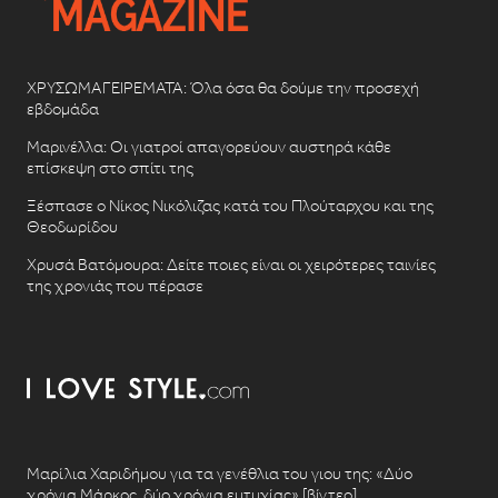
ΧΡΥΣΩΜΑΓΕΙΡΕΜΑΤΑ: Όλα όσα θα δούμε την προσεχή
εβδομάδα
Μαρινέλλα: Οι γιατροί απαγορεύουν αυστηρά κάθε
επίσκεψη στο σπίτι της
Ξέσπασε ο Νίκος Νικόλιζας κατά του Πλούταρχου και της
Θεοδωρίδου
Χρυσά Βατόμουρα: Δείτε ποιες είναι οι χειρότερες ταινίες
της χρονιάς που πέρασε
Μαρίλια Χαριδήμου για τα γενέθλια του γιου της: «Δύο
χρόνια Μάρκος, δύο χρόνια ευτυχίας» [βίντεο]