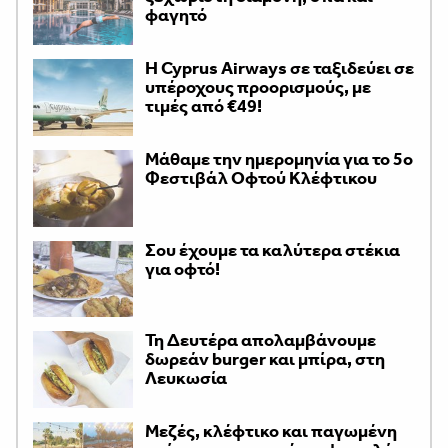
φαγητό
H Cyprus Airways σε ταξιδεύει σε
υπέροχους προορισμούς, με
τιμές από €49!
Μάθαμε την ημερομηνία για το 5ο
Φεστιβάλ Οφτού Κλέφτικου
Σου έχουμε τα καλύτερα στέκια
για οφτό!
Τη Δευτέρα απολαμβάνουμε
δωρεάν burger και μπίρα, στη
Λευκωσία
Μεζές, κλέφτικο και παγωμένη