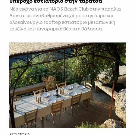
υπέροχο εστιατόριο στην ταράτσα
Νέα εικόνα για το NAOS Beach Club στην παραλία
Λάντα, με αναβαθμισμένο χώρο στην άμμο και
ολοκαίνουργιο rooftop εστιατόριο με ιαπωνική
κουζίνα και πανοραμική θέα στη θάλασσα.
ΕΣΤΙΑΤΌΡΙΑ