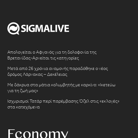
Απολογείται ο Αφγανός για τη δολοφονία της
Βρετανίδας-Αρνείται τις κατηγορίες
Μετά από 26 χρόνια αναμονής παραδόθηκε ο νέος
δρόμος Λάρνακας – Δεκέλειας
Με δάκρυα στα μάτια κολυμβητής με καρκίνο: «Ικετεύω
για τη ζωή μας»
Ισχυρισμοί Τατάρ περί παρέμβασης Όζελ στις «εκλογές»
στα κατεχόμενα