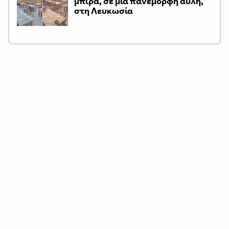
μπίρα, σε μια πανέμορφη αυλή,
στη Λευκωσία