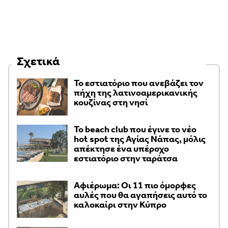
Σχετικά
Το εστιατόριο που ανεβάζει τον
πήχη της λατινοαμερικανικής
κουζίνας στη νησί
Το beach club που έγινε το νέο
hot spot της Αγίας Νάπας, μόλις
απέκτησε ένα υπέροχο
εστιατόριο στην ταράτσα
Αφιέρωμα: Οι 11 πιο όμορφες
αυλές που θα αγαπήσεις αυτό το
καλοκαίρι στην Κύπρο