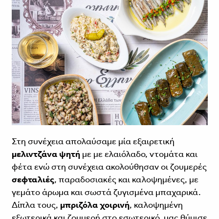
Στη συνέχεια απολαύσαμε μία εξαιρετική
μελιντζάνα ψητή
με με ελαιόλαδο, ντομάτα και
φέτα ενώ στη συνέχεια ακολούθησαν οι ζουμερές
σεφταλιές
, παραδοσιακές και καλοψημένες, με
γεμάτο άρωμα και σωστά ζυγισμένα μπαχαρικά.
Δίπλα τους,
μπριζόλα χοιρινή
, καλοψημένη
εξωτερικά και ζουμερή στο εσωτερικό, μας θύμισε