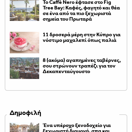
Το Caffè Nero έφτασε στο Fig
Tree Bay: Καφές, φαγητό και θέα
σε ένα από τα πιο ξεχωριστά
σημεία του Πρωταρά
11 δροσερά μέρη στην Κύπρο για
νόστιμο μαχαλεπί όπως παλιά
8 (ακόμα) αγαπημένες ταβέρνες,
σου στρώνουν τραπέζι για τον
Δεκαπενταύγουστο
Δημοφιλή
Ένα υπέροχο ξενοδοχείο για
ξεχωριστή διαμονή, σπα και