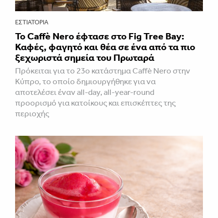
ΕΣΤΙΑΤΌΡΙΑ
Το Caffè Nero έφτασε στο Fig Tree Bay:
Καφές, φαγητό και θέα σε ένα από τα πιο
ξεχωριστά σημεία του Πρωταρά
Πρόκειται για το 23ο κατάστημα Caffè Nero στην
Κύπρο, το οποίο δημιουργήθηκε για να
αποτελέσει έναν all-day, all-year-round
προορισμό για κατοίκους και επισκέπτες της
περιοχής