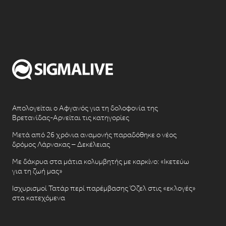
Απολογείται ο Αφγανός για τη δολοφονία της
Βρετανίδας-Αρνείται τις κατηγορίες
Μετά από 26 χρόνια αναμονής παραδόθηκε ο νέος
δρόμος Λάρνακας – Δεκέλειας
Με δάκρυα στα μάτια κολυμβητής με καρκίνο: «Ικετεύω
για τη ζωή μας»
Ισχυρισμοί Τατάρ περί παρέμβασης Όζελ στις «εκλογές»
στα κατεχόμενα