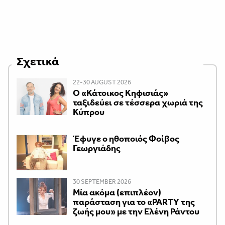
Σχετικά
22-30 AUGUST 2026
Ο «Κάτοικος Κηφισιάς»
ταξιδεύει σε τέσσερα χωριά της
Κύπρου
Έφυγε ο ηθοποιός Φοίβος
Γεωργιάδης
30 SEPTEMBER 2026
Μία ακόμα (επιπλέον)
παράσταση για το «PARTY της
ζωής μου» με την Ελένη Ράντου