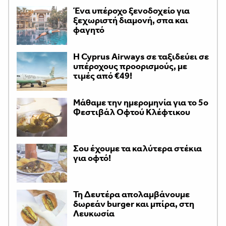
Ένα υπέροχο ξενοδοχείο για
ξεχωριστή διαμονή, σπα και
φαγητό
H Cyprus Airways σε ταξιδεύει σε
υπέροχους προορισμούς, με
τιμές από €49!
Μάθαμε την ημερομηνία για το 5ο
Φεστιβάλ Οφτού Κλέφτικου
Σου έχουμε τα καλύτερα στέκια
για οφτό!
Τη Δευτέρα απολαμβάνουμε
δωρεάν burger και μπίρα, στη
Λευκωσία