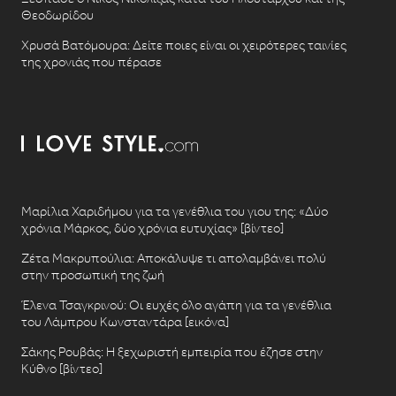
Θεοδωρίδου
Χρυσά Βατόμουρα: Δείτε ποιες είναι οι χειρότερες ταινίες
της χρονιάς που πέρασε
Μαρίλια Χαριδήμου για τα γενέθλια του γιου της: «Δύο
χρόνια Μάρκος, δύο χρόνια ευτυχίας» [βίντεο]
Ζέτα Μακρυπούλια: Αποκάλυψε τι απολαμβάνει πολύ
στην προσωπική της ζωή
Έλενα Τσαγκρινού: Οι ευχές όλο αγάπη για τα γενέθλια
του Λάμπρου Κωνσταντάρα [εικόνα]
Σάκης Ρουβάς: Η ξεχωριστή εμπειρία που έζησε στην
Κύθνο [βίντεο]