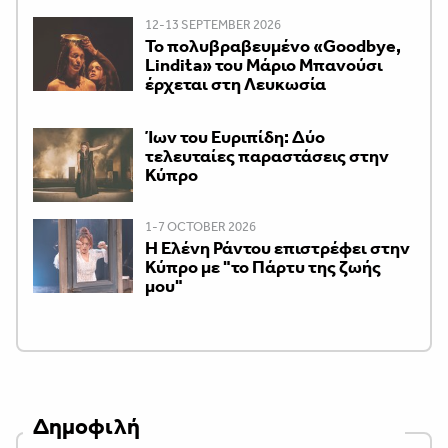
12-13 SEPTEMBER 2026
Το πολυβραβευμένο «Goodbye,
Lindita» του Μάριο Μπανούσι
έρχεται στη Λευκωσία
Ίων του Ευριπίδη: Δύο
τελευταίες παραστάσεις στην
Κύπρο
1-7 OCTOBER 2026
H Ελένη Ράντου επιστρέφει στην
Κύπρο με "το Πάρτυ της ζωής
μου"
Δημοφιλή