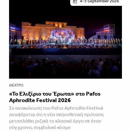
4-5 September 2026
ΘΈΑΤΡΟ
«Το Ελιξίριο του Έρωτα» στο Pafos
Aphrodite Festival 2026
Σε ανακοίνωση του Pafos Aphrodite Festival
αναφέρεται ότι η νέα σκηνοθετική πρόταση
μεταπλάθει ριζικά το κλασικό έργο σε έναν
σύγχρονο, συμβολικό κόσμο