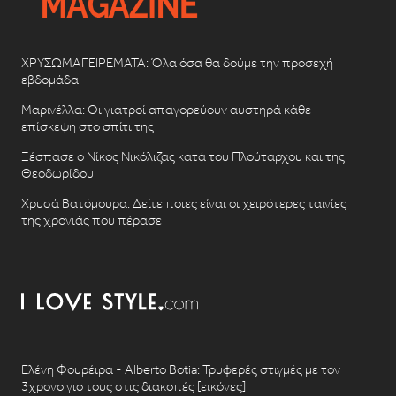
ΧΡΥΣΩΜΑΓΕΙΡΕΜΑΤΑ: Όλα όσα θα δούμε την προσεχή
εβδομάδα
Μαρινέλλα: Οι γιατροί απαγορεύουν αυστηρά κάθε
επίσκεψη στο σπίτι της
Ξέσπασε ο Νίκος Νικόλιζας κατά του Πλούταρχου και της
Θεοδωρίδου
Χρυσά Βατόμουρα: Δείτε ποιες είναι οι χειρότερες ταινίες
της χρονιάς που πέρασε
Ελένη Φουρέιρα - Alberto Botia: Τρυφερές στιγμές με τον
3χρονο γιο τους στις διακοπές [εικόνες]