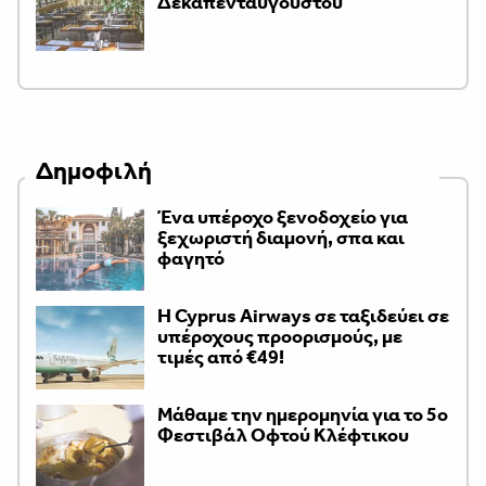
Δεκαπενταύγουστου
Δημοφιλή
Ένα υπέροχο ξενοδοχείο για
ξεχωριστή διαμονή, σπα και
φαγητό
H Cyprus Airways σε ταξιδεύει σε
υπέροχους προορισμούς, με
τιμές από €49!
Μάθαμε την ημερομηνία για το 5ο
Φεστιβάλ Οφτού Κλέφτικου