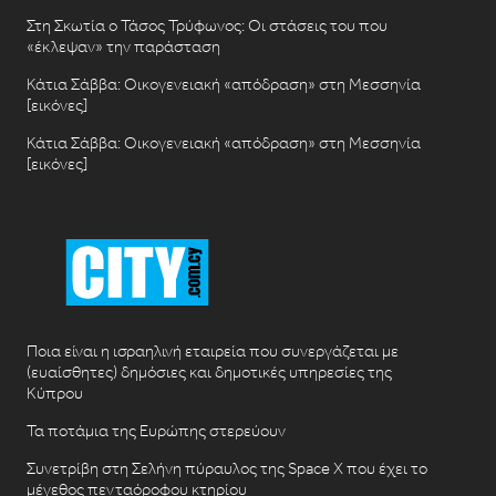
Στη Σκωτία ο Τάσος Τρύφωνος: Οι στάσεις του που
«έκλεψαν» την παράσταση
Κάτια Σάββα: Οικογενειακή «απόδραση» στη Μεσσηνία
[εικόνες]
Κάτια Σάββα: Οικογενειακή «απόδραση» στη Μεσσηνία
[εικόνες]
Ποια είναι η ισραηλινή εταιρεία που συνεργάζεται με
(ευαίσθητες) δημόσιες και δημοτικές υπηρεσίες της
Κύπρου
Τα ποτάμια της Ευρώπης στερεύουν
Συνετρίβη στη Σελήνη πύραυλος της Space X που έχει το
μέγεθος πενταόροφου κτηρίου