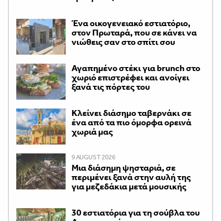
Ένα οικογενειακό εστιατόριο,
στον Πρωταρά, που σε κάνει να
νιώθεις σαν στο σπίτι σου
Αγαπημένο στέκι για brunch στο
χωριό επιστρέφει και ανοίγει
ξανά τις πόρτες του
Κλείνει διάσημο ταβερνάκι σε
ένα από τα πιο όμορφα ορεινά
χωριά μας
9 AUGUST 2026
Μια διάσημη ψησταριά, σε
περιμένει ξανά στην αυλή της
για μεζεδάκια μετά μουσικής
30 εστιατόρια για τη σούβλα του