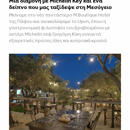
Μια διαμονή με Michelin Key και ένα
δείπνο που μας ταξίδεψε στη Μεσόγειο
Μείναμε στο νέο πεντάστερο M Boutique Hotel
της Πάφου και ανακαλύψαμε το Upon, όπου η
γαστρονομική φιλοσοφία του βραβευμένου με
αστέρι Michelin σεφ Γρηγόρη Κίκη συναντά
εξαιρετικές πρώτες ύλες και κυπριακά κρασιά