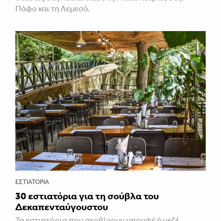
Πάφο και τη Λεμεσό.
ΕΣΤΙΑΤΌΡΙΑ
30 εστιατόρια για τη σούβλα του
Δεκαπενταύγουστου
Τα εστιατόρια που σερβίρουν μπουφέ ή μεζέ