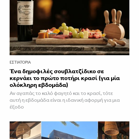
ΕΣΤΙΑΤΌΡΙΑ
Ένα δημοφιλές σουβλατζίδικο σε
κερνάει το πρώτο ποτήρι κρασί (για μία
ολόκληρη εβδομάδα)
Αν αγαπάς το καλό φαγητό και το κρασί, τότε
αυτή η εβδομάδα είναι η ιδανική αφορμή για μια
έξοδο