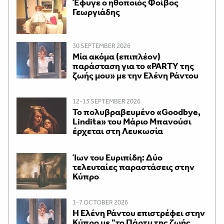
Έφυγε ο ηθοποιός Φοίβος
Γεωργιάδης
30 SEPTEMBER 2026
Μία ακόμα (επιπλέον)
παράσταση για το «PARTY της
ζωής μου» με την Ελένη Ράντου
12-13 SEPTEMBER 2026
Το πολυβραβευμένο «Goodbye,
Lindita» του Μάριο Μπανούσι
έρχεται στη Λευκωσία
Ίων του Ευριπίδη: Δύο
τελευταίες παραστάσεις στην
Κύπρο
1-7 OCTOBER 2026
H Ελένη Ράντου επιστρέφει στην
Κύπρο με "το Πάρτυ της ζωής