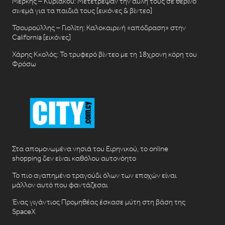
Μερκής – Κυριάκου: Μετέτρεψαν την αυλή τους σε θερινό
σινεμά για τα παιδιά τους [εικόνες & βίντεο]
Τσουρούλλης – Γιολίτη: Καλοκαιρινή «απόδραση» στην
California [εικόνες]
Χάρης Κκολός: Το τρυφερό βίντεο με τη 18χρονη κόρη του
Φρόσω
Στα απομονωμένα νησιά του Ειρηνικού, το online
shopping δεν είναι καθόλου αυτονόητο
Το πιο αγαπημένο τραγούδι όλων των εποχών είναι
μάλλον αυτό που φαντάζεσαι
Ένας γιγάντιος Προμηθέας έσκασε μύτη στη βάση της
SpaceX