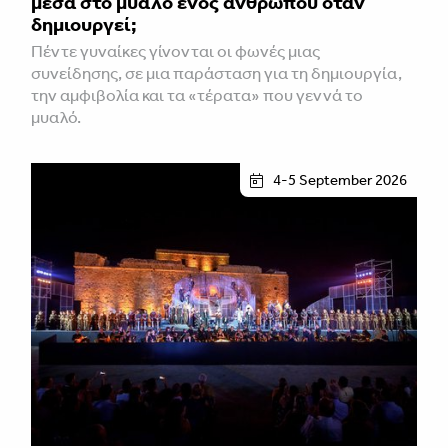
μέσα στο μυαλό ενός ανθρώπου όταν
δημιουργεί;
Πέντε γυναίκες γίνονται οι φωνές μιας
συνείδησης, σε μια παράσταση για τη δημιουργία,
την αμφιβολία και τα «τέρατα» που γεννά το
μυαλό.
4-5 September 2026