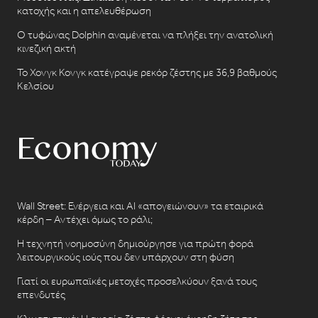
κατοχής και η απελευθέρωση
Ο τυφώνας Dolphin αναμένεται να πλήξει την ανατολική
κινεζική ακτή
Το Χονγκ Κονγκ κατέγραψε ρεκόρ ζέστης με 36,9 βαθμούς
Κελσίου
Wall Street: Ενέργεια και AI «απογειώνουν» τα εταιρικά
κέρδη – Αντέχει όμως το ράλι;
Η τεχνητή νοημοσύνη δημιούργησε για πρώτη φορά
λειτουργικούς ιούς που δεν υπάρχουν στη φύση
Γιατί οι ευρωπαϊκές μετοχές προσελκύουν ξανά τους
επενδυτές