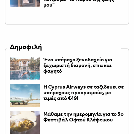
μου"
Δημοφιλή
Ένα υπέροχο ξενοδοχείο για
ξεχωριστή διαμονή, σπα και
φαγητό
H Cyprus Airways σε ταξιδεύει σε
υπέροχους προορισμούς, με
τιμές από €49!
Μάθαμε την ημερομηνία για το 5ο
Φεστιβάλ Οφτού Κλέφτικου