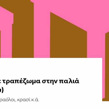
σε τραπέζωμα στην παλιά
υ)
αόλοι, κρασί κ.ά.