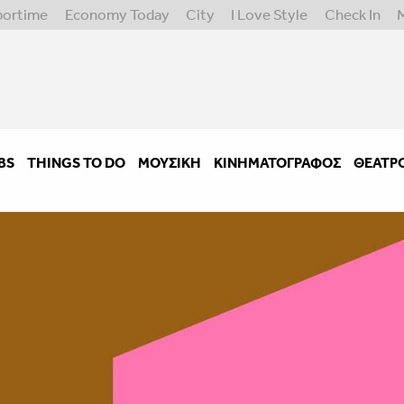
portime
Economy Today
City
I Love Style
Check In
BS
THINGS TO DO
ΜΟΥΣΙΚΉ
ΚΙΝΗΜΑΤΟΓΡΆΦΟΣ
ΘΈΑΤΡ