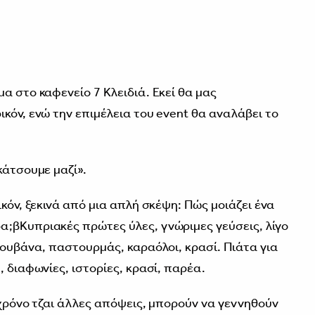
α στο καφενείο 7 Κλειδιά. Εκεί θα μας
κόν, ενώ την επιμέλεια του event θα αναλάβει το
κάτσουμε μαζί».
ικόν, ξεκινά από μια απλή σκέψη: Πώς μοιάζει ένα
;βΚυπριακές πρώτες ύλες, γνώριμες γεύσεις, λίγο
λουβάνα, παστουρμάς, καραόλοι, κρασί. Πιάτα για
, διαφωνίες, ιστορίες, κρασί, παρέα.
 χρόνο τζαι άλλες απόψεις, μπορούν να γεννηθούν