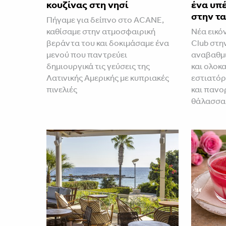
κουζίνας στη νησί
ένα υπέ
στην τ
Πήγαμε για δείπνο στο ACANE,
καθίσαμε στην ατμοσφαιρική
Νέα εικό
βεράντα του και δοκιμάσαμε ένα
Club στη
μενού που παντρεύει
αναβαθμ
δημιουργικά τις γεύσεις της
και ολοκ
Λατινικής Αμερικής με κυπριακές
εστιατόρ
πινελιές
και πανο
θάλασσα