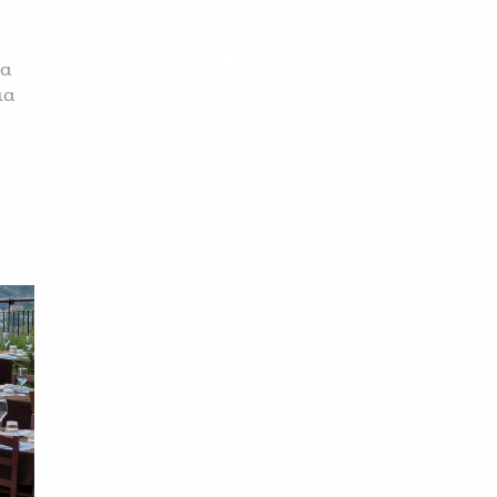
τα
ια