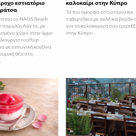
ροχο εστιατόριο
καλοκαίρι στην Κύπρο
αράτσα
Τα πιο όμορφα εστιατόρια και
να για το NAOS Beach
ταβερνάκια με αυλή και βεράν
ν παραλία Λάντα, με
για τα καλοκαιρινά σου τραπέζ
ισμένο χώρο στην άμμο
στην Κύπρο
αίνουργιο rooftop
ιο με ιαπωνική κουζίνα
ραμική θέα στη
.