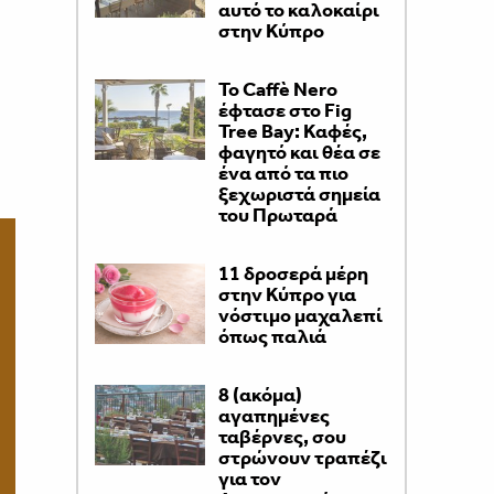
αυτό το καλοκαίρι
στην Κύπρο
Το Caffè Nero
έφτασε στο Fig
Tree Bay: Καφές,
φαγητό και θέα σε
ένα από τα πιο
ξεχωριστά σημεία
του Πρωταρά
11 δροσερά μέρη
στην Κύπρο για
νόστιμο μαχαλεπί
όπως παλιά
8 (ακόμα)
αγαπημένες
ταβέρνες, σου
στρώνουν τραπέζι
για τον