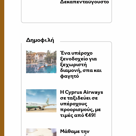
Δεκαπενταύγουστο
Δημοφιλή
Ένα υπέροχο
ξενοδοχείο για
ξεχωριστή
διαμονή, σπα και
φαγητό
H Cyprus Airways
σε ταξιδεύει σε
υπέροχους
προορισμούς, με
τιμές από €49!
Μάθαμε την