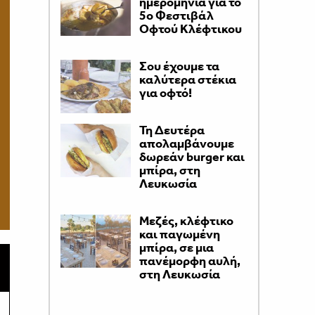
ημερομηνία για το
5ο Φεστιβάλ
Οφτού Κλέφτικου
Σου έχουμε τα
καλύτερα στέκια
για οφτό!
Τη Δευτέρα
απολαμβάνουμε
δωρεάν burger και
μπίρα, στη
Λευκωσία
Μεζές, κλέφτικο
και παγωμένη
μπίρα, σε μια
πανέμορφη αυλή,
στη Λευκωσία