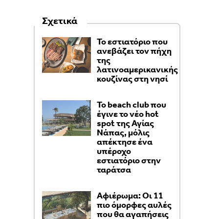
Σχετικά
Το εστιατόριο που
ανεβάζει τον πήχη
της
λατινοαμερικανικής
κουζίνας στη νησί
Το beach club που
έγινε το νέο hot
spot της Αγίας
Νάπας, μόλις
απέκτησε ένα
υπέροχο
εστιατόριο στην
ταράτσα
Αφιέρωμα: Οι 11
πιο όμορφες αυλές
που θα αγαπήσεις