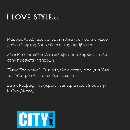
Μαρίλια Χαριδήμου για τα γενέθλια του γιου της: «Δύο
χρόνια Μάρκος, δύο χρόνια ευτυχίας» [βίντεο]
Ζέτα Μακρυπούλια: Αποκάλυψε τι απολαμβάνει πολύ
στην προσωπική της ζωή
Έλενα Τσαγκρινού: Οι ευχές όλο αγάπη για τα γενέθλια
του Λάμπρου Κωνσταντάρα [εικόνα]
Σάκης Ρουβάς: Η ξεχωριστή εμπειρία που έζησε στην
Κύθνο [βίντεο]