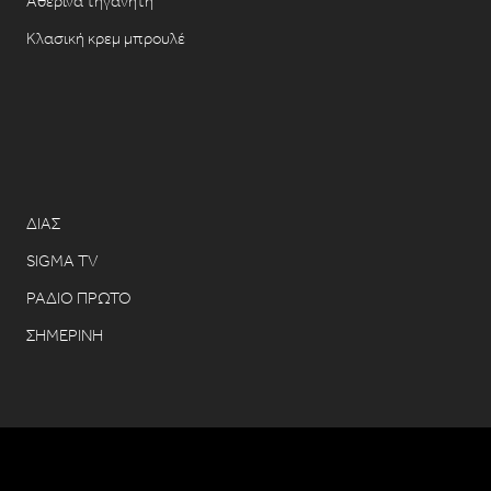
Αθερίνα τηγανητή
Κλασική κρεμ μπρουλέ
ΔΙΑΣ
SIGMA TV
ΡΑΔΙΟ ΠΡΩΤΟ
ΣΗΜΕΡΙΝΗ