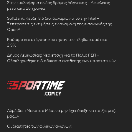
Στην κυκλοφορία ο νέος δρόμος Λάρνακας – Δεκέλειας
μετά από 26 χρόνια
SoftBank: Κέρδη 8,5 δισ. δολαρίων από την Intel –
Ξεπέρασε τις εκτιμήσεις εν αναμονή της εισαγωγής της
OpenAI
Καύσιμα και στέγαση κράτησαν τον πληθωρισμό στο
2,9%
Δήμος Λευκωσίας: Νέα εποχή για το Παλιό ΓΣΠ –
Ολοκληρώθηκε η διαδικασία ανάθεσης των υποστατικών
Αλμέιδα: «Μακάρι ο Μέσι να μην έχει όρεξη να παίξει μαζί
μας…»
Οι διαιτητές των φιλικών αγώνων!