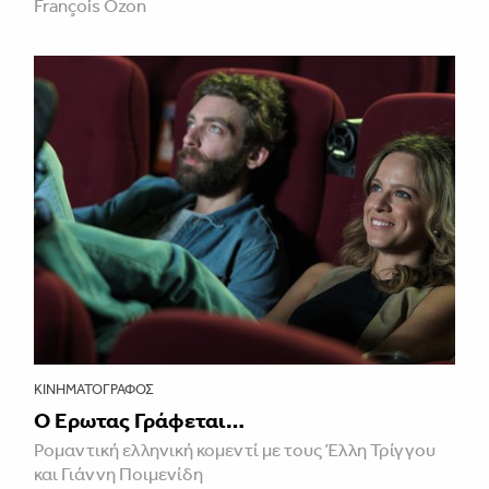
François Ozon
ΚΙΝΗΜΑΤΟΓΡΆΦΟΣ
Ο Έρωτας Γράφεται…
Ρομαντική ελληνική κομεντί με τους Έλλη Τρίγγου
και Γιάννη Ποιμενίδη