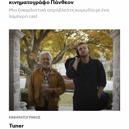
κινηματογράφο Πάνθεον
Μια ξεκαρδιστικά απρόβλεπτη κωμωδία με ένα
λαμπερό cast
ΚΙΝΗΜΑΤΟΓΡΆΦΟΣ
Tuner