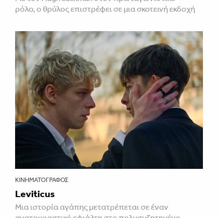
ρόλο, ο θρύλος επιστρέφει σε μια σκοτεινή εκδοχή
ΚΙΝΗΜΑΤΟΓΡΆΦΟΣ
Leviticus
Μια ιστορία αγάπης μετατρέπεται σε έναν
ανατριχιαστικό εφιάλτη στο πολυσυζητημένο