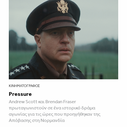
ΚΙΝΗΜΑΤΟΓΡΆΦΟΣ
Pressure
Andrew Scott και Brendan Fraser
πρωταγωνιστούν σε ένα ιστορικό δράμα
αγωνίας για τις ώρες που προηγήθηκαν της
Απόβασης στη Νορμανδία