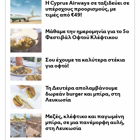
H Cyprus Airways σε ταξιδεύει σε
υπέροχους προορισμούς, με
τιμές από €49!
Μάθαμε την ημερομηνία για το 5ο
Φεστιβάλ Οφτού Κλέφτικου
Σου έχουμε τα καλύτερα στέκια
για οφτό!
Τη Δευτέρα απολαμβάνουμε
δωρεάν burger και μπίρα, στη
Λευκωσία
Μεζές, κλέφτικο και παγωμένη
μπίρα, σε μια πανέμορφη αυλή,
στη Λευκωσία