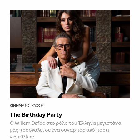
ΚΙΝΗΜΑΤΟΓΡΆΦΟΣ
The Birthday Party
Ο Willem Dafoe στο ρόλο του Έλληνα μεγιστάνα
μας προσκαλεί σε ένα συναρπαστικό πάρτι
γενεθλίων