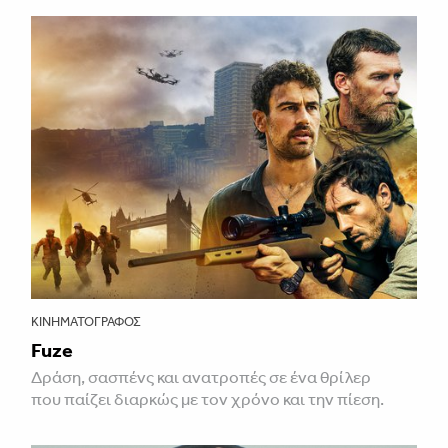
ΚΙΝΗΜΑΤΟΓΡΆΦΟΣ
Fuze
Δράση, σασπένς και ανατροπές σε ένα θρίλερ
που παίζει διαρκώς με τον χρόνο και την πίεση.