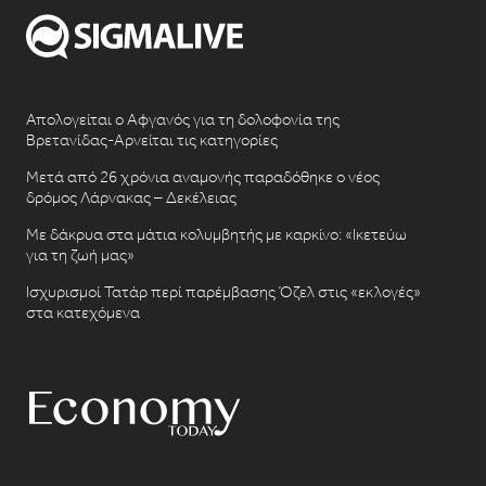
Απολογείται ο Αφγανός για τη δολοφονία της
Βρετανίδας-Αρνείται τις κατηγορίες
Μετά από 26 χρόνια αναμονής παραδόθηκε ο νέος
δρόμος Λάρνακας – Δεκέλειας
Με δάκρυα στα μάτια κολυμβητής με καρκίνο: «Ικετεύω
για τη ζωή μας»
Ισχυρισμοί Τατάρ περί παρέμβασης Όζελ στις «εκλογές»
στα κατεχόμενα