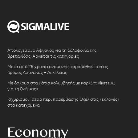
Απολογείται ο Αφγανός για τη δολοφονία της
Βρετανίδας-Αρνείται τις κατηγορίες
Μετά από 26 χρόνια αναμονής παραδόθηκε ο νέος
δρόμος Λάρνακας – Δεκέλειας
Με δάκρυα στα μάτια κολυμβητής με καρκίνο: «Ικετεύω
για τη ζωή μας»
Ισχυρισμοί Τατάρ περί παρέμβασης Όζελ στις «εκλογές»
στα κατεχόμενα