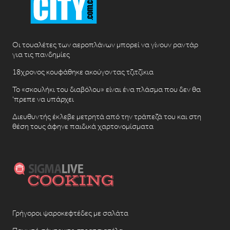
Οι τουαλέτες των αεροπλάνων μπορεί να γίνουν ραντάρ
για τις πανδημίες
18χρονος κουφάθηκε ακούγοντας τζιτζίκια
Το «σκουλήκι του διαβόλου» είναι ένα πλάσμα που δεν θα
‘πρεπε να υπάρχει
Διευθυντής έκλεβε μετρητά από την τράπεζά του και στη
θέση τους άφηνε παιδικά χαρτονομίσματα
Γρήγοροι ψαροκεφτέδες με σαλάτα