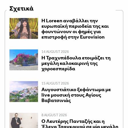
Σχετικά
Η Loreen αναβάλλει την
ευρωπαϊκή περιοδεία της και
φουντώνουν οι φημές για
επιστροφή στην Eurovision
14 AUGUST 2026
Η Τραχυπέδουλα ετοιμάζει τη
μεγάλη καλοκαιρινή της
χοροεσπερίδα
15 AUGUST 2026
Αυγουστιάτικο ξεφάντωμα με
live μουσική στους Αγίους
Βαβατσινιάς
8 AUGUST 2026
Ο Λευτέρης Πανταζής και η
Έλενα Τσαγκρινού σε μία μεγάλη