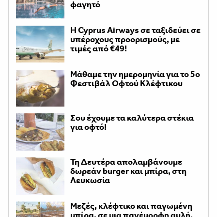
φαγητό
H Cyprus Airways σε ταξιδεύει σε
υπέροχους προορισμούς, με
τιμές από €49!
Μάθαμε την ημερομηνία για το 5ο
Φεστιβάλ Οφτού Κλέφτικου
Σου έχουμε τα καλύτερα στέκια
για οφτό!
Τη Δευτέρα απολαμβάνουμε
δωρεάν burger και μπίρα, στη
Λευκωσία
Μεζές, κλέφτικο και παγωμένη
μπίρα, σε μια πανέμορφη αυλή,