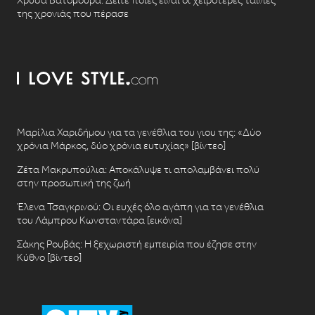
της χρονιάς που πέρασε
Μαρίλια Χαριδήμου για τα γενέθλια του γιου της: «Δύο
χρόνια Μάρκος, δύο χρόνια ευτυχίας» [βίντεο]
Ζέτα Μακρυπούλια: Αποκάλυψε τι απολαμβάνει πολύ
στην προσωπική της ζωή
Έλενα Τσαγκρινού: Οι ευχές όλο αγάπη για τα γενέθλια
του Λάμπρου Κωνσταντάρα [εικόνα]
Σάκης Ρουβάς: Η ξεχωριστή εμπειρία που έζησε στην
Κύθνο [βίντεο]