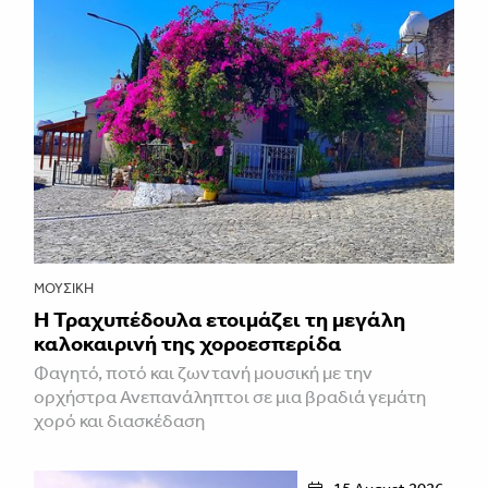
ΜΟΥΣΙΚΉ
Η Τραχυπέδουλα ετοιμάζει τη μεγάλη
καλοκαιρινή της χοροεσπερίδα
Φαγητό, ποτό και ζωντανή μουσική με την
ορχήστρα Ανεπανάληπτοι σε μια βραδιά γεμάτη
χορό και διασκέδαση