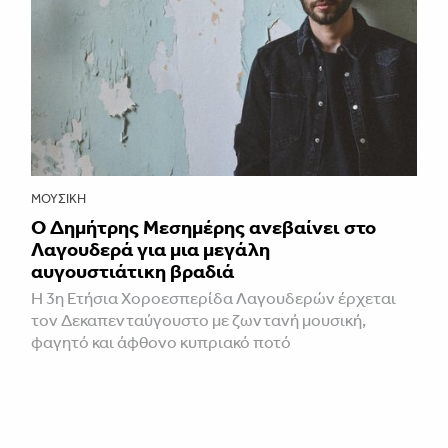
ΜΟΥΣΙΚΉ
Ο Δημήτρης Μεσημέρης ανεβαίνει στο
Λαγουδερά για μια μεγάλη
αυγουστιάτικη βραδιά
Η 3η Ετήσια Χοροεσπερίδα Λαγουδερών έρχεται
τον Δεκαπενταύγουστο με ζωντανή μουσική,
φαγητό και άφθονο κυπριακό ποτό