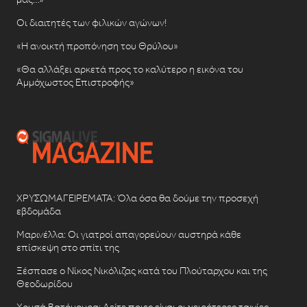
Οι διαιτητές των φιλικών αγώνων!
«Η ανοικτή προπόνηση του Θρύλου»
«Θα αλλάξει αρκετά προς το καλύτερο η εικόνα του
Αμμόχωστος Επιστροφής»
ΧΡΥΣΩΜΑΓΕΙΡΕΜΑΤΑ: Όλα όσα θα δούμε την προσεχή
εβδομάδα
Μαρινέλλα: Οι γιατροί απαγορεύουν αυστηρά κάθε
επίσκεψη στο σπίτι της
Ξέσπασε ο Νίκος Νικόλιζας κατά του Πλούταρχου και της
Θεοδωρίδου
Χρυσά Βατόμουρα: Δείτε ποιες είναι οι χειρότερες ταινίες