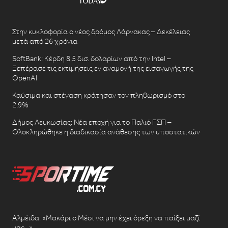
Στην κυκλοφορία ο νέος δρόμος Λάρνακας – Δεκέλειας
μετά από 26 χρόνια
SoftBank: Κέρδη 8,5 δισ. δολαρίων από την Intel –
Ξεπέρασε τις εκτιμήσεις εν αναμονή της εισαγωγής της
OpenAI
Καύσιμα και στέγαση κράτησαν τον πληθωρισμό στο
2,9%
Δήμος Λευκωσίας: Νέα εποχή για το Παλιό ΓΣΠ –
Ολοκληρώθηκε η διαδικασία ανάθεσης των υποστατικών
Αλμέιδα: «Μακάρι ο Μέσι να μην έχει όρεξη να παίξει μαζί
μας…»