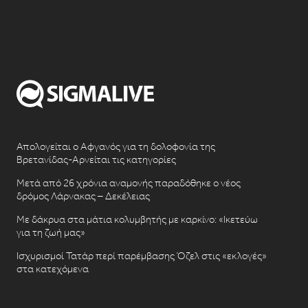
Απολογείται ο Αφγανός για τη δολοφονία της
Βρετανίδας-Αρνείται τις κατηγορίες
Μετά από 26 χρόνια αναμονής παραδόθηκε ο νέος
δρόμος Λάρνακας – Δεκέλειας
Με δάκρυα στα μάτια κολυμβητής με καρκίνο: «Ικετεύω
για τη ζωή μας»
Ισχυρισμοί Τατάρ περί παρέμβασης Όζελ στις «εκλογές»
στα κατεχόμενα