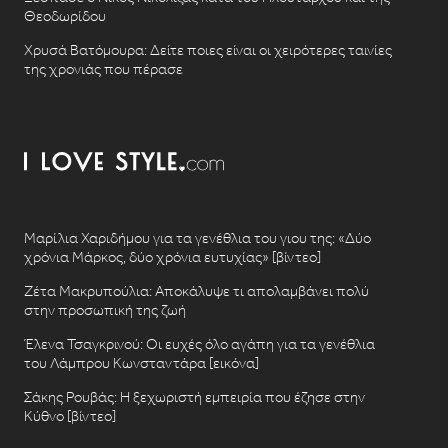
Θεοδωρίδου
Χρυσά Βατόμουρα: Δείτε ποιες είναι οι χειρότερες ταινίες
της χρονιάς που πέρασε
Μαρίλια Χαριδήμου για τα γενέθλια του γιου της: «Δύο
χρόνια Μάρκος, δύο χρόνια ευτυχίας» [βίντεο]
Ζέτα Μακρυπούλια: Αποκάλυψε τι απολαμβάνει πολύ
στην προσωπική της ζωή
Έλενα Τσαγκρινού: Οι ευχές όλο αγάπη για τα γενέθλια
του Λάμπρου Κωνσταντάρα [εικόνα]
Σάκης Ρουβάς: Η ξεχωριστή εμπειρία που έζησε στην
Κύθνο [βίντεο]