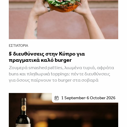
ΕΣΤΙΑΤΌΡΙΑ
5 διευθύνσεις στην Κύπρο για
πραγματικά καλό burger
Ζουμερά smashed patties, λιωμένα τυριά, αφράτα
buns και πληθωρικά toppings: πέντε διευθύνσεις
για όσους παίρνουν το burger στα σοβαρά
1 September-6 October 2026