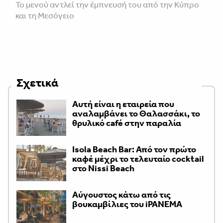
Το μενού αντλεί την έμπνευσή του από την Κύπρο
και τη Μεσόγειο
Σχετικά
Αυτή είναι η εταιρεία που
αναλαμβάνει το Θαλασσάκι, το
θρυλικό café στην παραλία
Isola Beach Bar: Από τον πρώτο
καφέ μέχρι το τελευταίο cocktail
στο Nissi Beach
Αύγουστος κάτω από τις
βουκαμβίλιες του iPANEMA