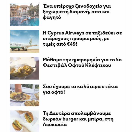
Ένα υπέροχο ξενοδοχείο για
ξεχωριστή διαμονή, σπα και
φαγητό
H Cyprus Airways σε ταξιδεύει σε
υπέροχους προορισμούς, με
τιμές από €49!
Μάθαμε την ημερομηνία για το 5ο
Φεστιβάλ Οφτού Κλέφτικου
Σου έχουμε τα καλύτερα στέκια
για οφτό!
Τη Δευτέρα απολαμβάνουμε
δωρεάν burger και μπίρα, στη
Λευκωσία