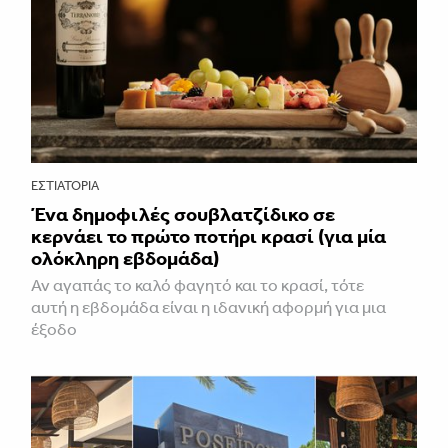
ΕΣΤΙΑΤΌΡΙΑ
Ένα δημοφιλές σουβλατζίδικο σε
κερνάει το πρώτο ποτήρι κρασί (για μία
ολόκληρη εβδομάδα)
Αν αγαπάς το καλό φαγητό και το κρασί, τότε
αυτή η εβδομάδα είναι η ιδανική αφορμή για μια
έξοδο