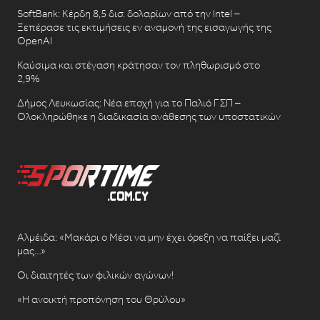
SoftBank: Κέρδη 8,5 δισ. δολαρίων από την Intel –
Ξεπέρασε τις εκτιμήσεις εν αναμονή της εισαγωγής της
OpenAI
Καύσιμα και στέγαση κράτησαν τον πληθωρισμό στο
2,9%
Δήμος Λευκωσίας: Νέα εποχή για το Παλιό ΓΣΠ –
Ολοκληρώθηκε η διαδικασία ανάθεσης των υποστατικών
Αλμέιδα: «Μακάρι ο Μέσι να μην έχει όρεξη να παίξει μαζί
μας…»
Οι διαιτητές των φιλικών αγώνων!
«Η ανοικτή προπόνηση του Θρύλου»