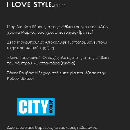
Μαρίλια Χαριδήμου για τα γενέθλια του γιου της: «Δύο
χρόνια Μάρκος, δύο χρόνια ευτυχίας» [βίντεο]
Ζέτα Μακρυπούλια: Αποκάλυψε τι απολαμβάνει πολύ
στην προσωπική της ζωή
Έλενα Τσαγκρινού: Οι ευχές όλο αγάπη για τα γενέθλια
του Λάμπρου Κωνσταντάρα [εικόνα]
Σάκης Ρουβάς: Η ξεχωριστή εμπειρία που έζησε στην
Κύθνο [βίντεο]
Δύο τεράστιες θαμμένες κατασκευές πιθανόν να