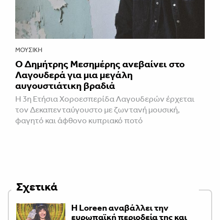
ΜΟΥΣΙΚΉ
Ο Δημήτρης Μεσημέρης ανεβαίνει στο
Λαγουδερά για μια μεγάλη
αυγουστιάτικη βραδιά
Η 3η Ετήσια Χοροεσπερίδα Λαγουδερών έρχεται
τον Δεκαπενταύγουστο με ζωντανή μουσική,
φαγητό και άφθονο κυπριακό ποτό
Σχετικά
Η Loreen αναβάλλει την
ευρωπαϊκή περιοδεία της και