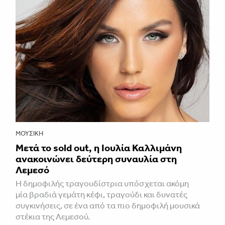
ΜΟΥΣΙΚΉ
Μετά το sold out, η Ιουλία Καλλιμάνη
ανακοινώνει δεύτερη συναυλία στη
Λεμεσό
H δημοφιλής τραγουδίστρια υπόσχεται ακόμη
μία βραδιά γεμάτη κέφι, τραγούδι και δυνατές
συγκινήσεις, σε ένα από τα πιο δημοφιλή μουσικά
στέκια της Λεμεσού.