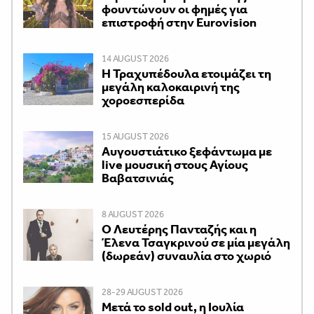
φουντώνουν οι φημές για
επιστροφή στην Eurovision
14 AUGUST 2026
Η Τραχυπέδουλα ετοιμάζει τη
μεγάλη καλοκαιρινή της
χοροεσπερίδα
15 AUGUST 2026
Αυγουστιάτικο ξεφάντωμα με
live μουσική στους Αγίους
Βαβατσινιάς
8 AUGUST 2026
Ο Λευτέρης Πανταζής και η
Έλενα Τσαγκρινού σε μία μεγάλη
(δωρεάν) συναυλία στο χωριό
28-29 AUGUST 2026
Μετά το sold out, η Ιουλία