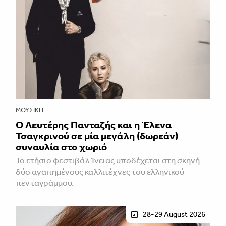
ΜΟΥΣΙΚΉ
Ο Λευτέρης Πανταζής και η Έλενα
Τσαγκρινού σε μία μεγάλη (δωρεάν)
συναυλία στο χωριό
Το ετήσιο φεστιβάλ Ίνειας υποδέχεται στη σκηνή
δύο αγαπημένους καλλιτέχνες του ελληνικού
πενταγράμμου.
28-29 August 2026