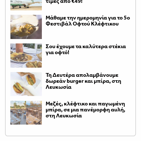
τιμές από €49!
Μάθαμε την ημερομηνία για το 5ο
Φεστιβάλ Οφτού Κλέφτικου
Σου έχουμε τα καλύτερα στέκια
για οφτό!
Τη Δευτέρα απολαμβάνουμε
δωρεάν burger και μπίρα, στη
Λευκωσία
Μεζές, κλέφτικο και παγωμένη
μπίρα, σε μια πανέμορφη αυλή,
στη Λευκωσία