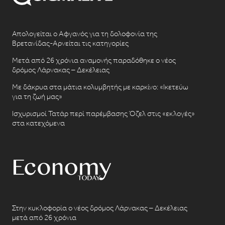
Απολογείται ο Αφγανός για τη δολοφονία της
Βρετανίδας-Αρνείται τις κατηγορίες
Μετά από 26 χρόνια αναμονής παραδόθηκε ο νέος
δρόμος Λάρνακας – Δεκέλειας
Με δάκρυα στα μάτια κολυμβητής με καρκίνο: «Ικετεύω
για τη ζωή μας»
Ισχυρισμοί Τατάρ περί παρέμβασης Όζελ στις «εκλογές»
στα κατεχόμενα
Στην κυκλοφορία ο νέος δρόμος Λάρνακας – Δεκέλειας
μετά από 26 χρόνια