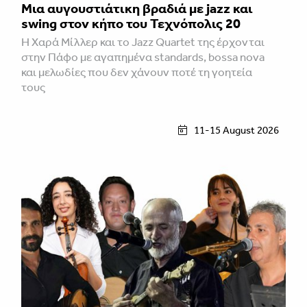
Μια αυγουστιάτικη βραδιά με jazz και
swing στον κήπο του Τεχνόπολις 20
Η Χαρά Μίλλερ και το Jazz Quartet της έρχονται
στην Πάφο με αγαπημένα standards, bossa nova
και μελωδίες που δεν χάνουν ποτέ τη γοητεία
τους
11-15 August 2026