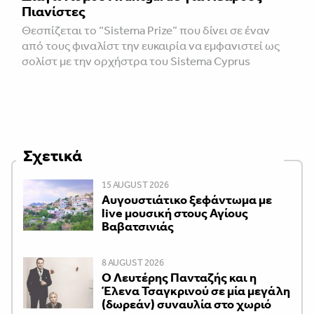
Πιανίστες
Θεσπίζεται το “Sistema Prize” που δίνει σε έναν
από τους φιναλίστ την ευκαιρία να εμφανιστεί ως
σολίστ με την ορχήστρα του Sistema Cyprus
Σχετικά
15 AUGUST 2026
Αυγουστιάτικο ξεφάντωμα με
live μουσική στους Αγίους
Βαβατσινιάς
8 AUGUST 2026
Ο Λευτέρης Πανταζής και η
Έλενα Τσαγκρινού σε μία μεγάλη
(δωρεάν) συναυλία στο χωριό