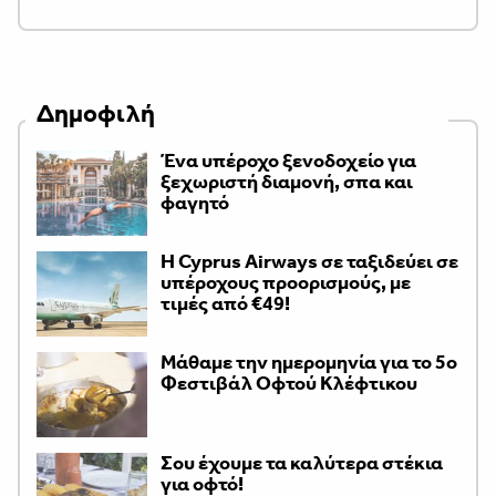
Δημοφιλή
Ένα υπέροχο ξενοδοχείο για
ξεχωριστή διαμονή, σπα και
φαγητό
H Cyprus Airways σε ταξιδεύει σε
υπέροχους προορισμούς, με
τιμές από €49!
Μάθαμε την ημερομηνία για το 5ο
Φεστιβάλ Οφτού Κλέφτικου
Σου έχουμε τα καλύτερα στέκια
για οφτό!