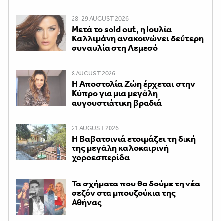
28-29 AUGUST 2026
Μετά το sold out, η Ιουλία
Καλλιμάνη ανακοινώνει δεύτερη
συναυλία στη Λεμεσό
8 AUGUST 2026
Η Αποστολία Ζώη έρχεται στην
Κύπρο για μια μεγάλη
αυγουστιάτικη βραδιά
21 AUGUST 2026
Η Βαβατσινιά ετοιμάζει τη δική
της μεγάλη καλοκαιρινή
χοροεσπερίδα
Τα σχήματα που θα δούμε τη νέα
σεζόν στα μπουζούκια της
Αθήνας