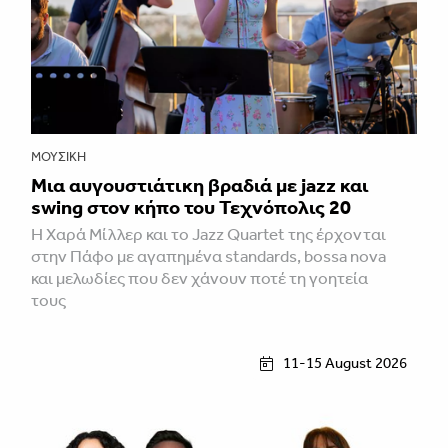
ΜΟΥΣΙΚΉ
Μια αυγουστιάτικη βραδιά με jazz και
swing στον κήπο του Τεχνόπολις 20
Η Χαρά Μίλλερ και το Jazz Quartet της έρχονται
στην Πάφο με αγαπημένα standards, bossa nova
και μελωδίες που δεν χάνουν ποτέ τη γοητεία
τους
11-15 August 2026