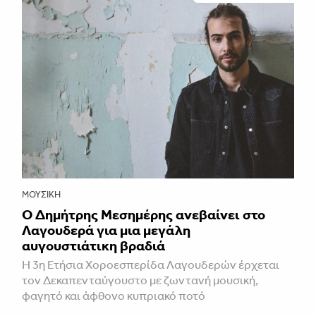
ΜΟΥΣΙΚΉ
Ο Δημήτρης Μεσημέρης ανεβαίνει στο
Λαγουδερά για μια μεγάλη
αυγουστιάτικη βραδιά
Η 3η Ετήσια Χοροεσπερίδα Λαγουδερών έρχεται
τον Δεκαπενταύγουστο με ζωντανή μουσική,
φαγητό και άφθονο κυπριακό ποτό