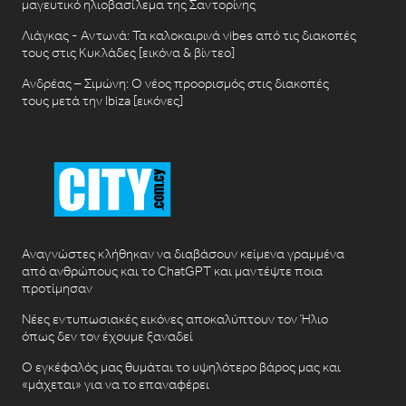
μαγευτικό ηλιοβασίλεμα της Σαντορίνης
Λιάγκας - Αντωνά: Τα καλοκαιρινά vibes από τις διακοπές
τους στις Κυκλάδες [εικόνα & βίντεο]
Ανδρέας – Σιμώνη: Ο νέος προορισμός στις διακοπές
τους μετά την Ibiza [εικόνες]
Αναγνώστες κλήθηκαν να διαβάσουν κείμενα γραμμένα
από ανθρώπους και το ChatGPT και μαντέψτε ποια
προτίμησαν
Νέες εντυπωσιακές εικόνες αποκαλύπτουν τον Ήλιο
όπως δεν τον έχουμε ξαναδεί
Ο εγκέφαλός μας θυμάται το υψηλότερο βάρος μας και
«μάχεται» για να το επαναφέρει