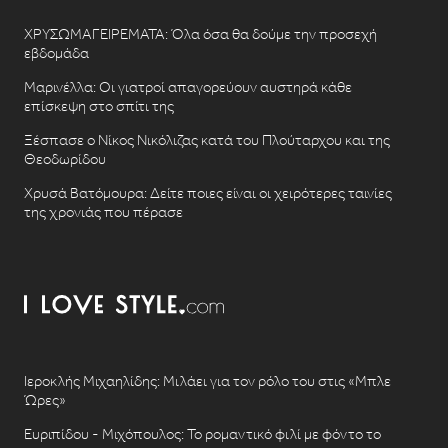
ΧΡΥΣΩΜΑΓΕΙΡΕΜΑΤΑ: Όλα όσα θα δούμε την προσεχή
εβδομάδα
Μαρινέλλα: Οι γιατροί απαγορεύουν αυστηρά κάθε
επίσκεψη στο σπίτι της
Ξέσπασε ο Νίκος Νικόλιζας κατά του Πλούταρχου και της
Θεοδωρίδου
Χρυσά Βατόμουρα: Δείτε ποιες είναι οι χειρότερες ταινίες
της χρονιάς που πέρασε
Ιεροκλής Μιχαηλίδης: Μιλάει για τον ρόλο του στις «Μπλε
Ώρες»
Ευριπίδου - Μιχόπουλος: Το ρομαντικό φιλί με φόντο το