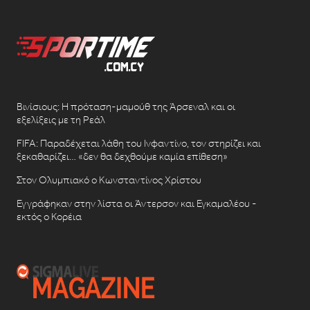
Βινίσιους: Η πρόταση-μαμούθ της Άρσεναλ και οι
εξελίξεις με τη Ρεάλ
FIFA: Παραδέχεται λάθη του Ινφαντίνο, τον στηρίζει και
ξεκαθαρίζει… «δεν θα δεχθούμε καμία επίθεση»
Στον Ολυμπιακό ο Κωνσταντίνος Χρίστου
Εγγράφηκαν στην λίστα οι Άντερσον και Εγκαμαλέου -
εκτός ο Κορέια