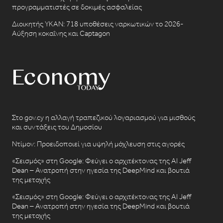
προγραμματιστές σε δοκιμές ασφαλείας
Διοικητής ΥΚΑΝ: 718 υποθέσεις ναρκωτικών το 2026-
Αύξηση κοκαΐνης και Captagon
Στο gov.cy η αλλαγή τραπεζικού λογαριασμού για μισθούς
και συντάξεις του Δημοσίου
Ντίμον: Προειδοποιεί για υψηλή μόχλευση στις αγορές
«Σεισμός» στη Google: Φεύγει ο αρχιτέκτονας της AI Jeff
Dean – Ανατροπή στην ηγεσία της DeepMind και βουτιά
της μετοχής
«Σεισμός» στη Google: Φεύγει ο αρχιτέκτονας της AI Jeff
Dean – Ανατροπή στην ηγεσία της DeepMind και βουτιά
της μετοχής