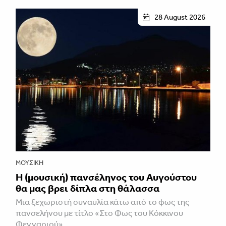
28 August 2026
ΜΟΥΣΙΚΉ
Η (μουσική) πανσέληνος του Αυγούστου
θα μας βρει δίπλα στη θάλασσα
Mια ξεχωριστή συναυλία κάτω από το φως της
πανσελήνου με τίτλο «Στο Φως του Κόκκινου
Φεγγαριού».