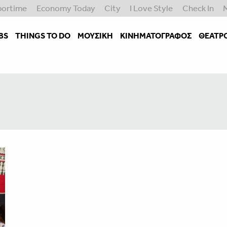
portime
Economy Today
City
I Love Style
Check In
BS
THINGS TO DO
ΜΟΥΣΙΚΉ
ΚΙΝΗΜΑΤΟΓΡΆΦΟΣ
ΘΈΑΤΡ