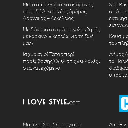
Μετά από 26 χρόνια αναμονής
SoftBan
παραδόθηκε ο νέος δρόμος
από την 
Λάρνακας – Δεκέλειας
εκτιμήσ
εισαγωγ
Με δάκρυα στα μάτια κολυμβητής
με καρκίνο: «Ικετεύω για τη ζωή
Καύσιμα
μας»
τον πλη
Ισχυρισμοί Τατάρ περί
Δήμος Λ
παρέμβασης Όζελ στις «εκλογές»
το Παλι
στα κατεχόμενα
διαδικα
υποστα
Μαρίλια Χαριδήμου για τα
Διευθυν