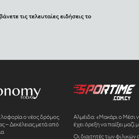
βάνετε τις τελευταίες ειδήσεις το
κλοφορία ο νέος δρόμος
Αλμέιδα: «Μακάρι ο Μέσι 
ς – Δεκέλειας μετά από
έχει όρεξη να παίξει μαζί 
ια
Οι διαιτητές των φιλικών