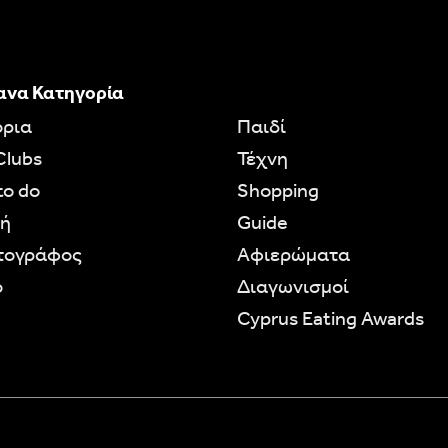
ανα Κατηγορία
όρια
Παιδί
Clubs
Τέχνη
to do
Shopping
ή
Guide
τογράφος
Aφιερώματα
ο
Διαγωνισμοί
Cyprus Eating Awards