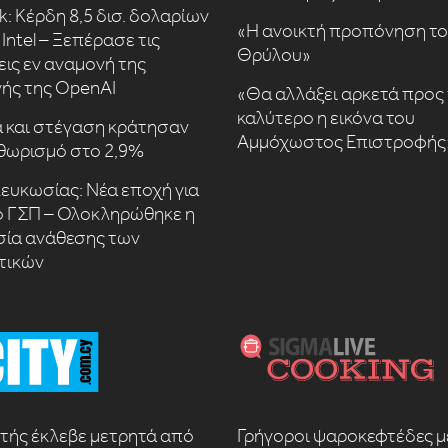
k: Κέρδη 8,5 δισ. δολαρίων
«Η ανοικτή προπόνηση τ
Intel – Ξεπέρασε τις
Θρύλου»
εις εν αναμονή της
ής της OpenAI
«Θα αλλάξει αρκετά προς 
καλύτερο η εικόνα του
 και στέγαση κράτησαν
Αμμόχωστος Επιστροφής
θωρισμό στο 2,9%
ευκωσίας: Νέα εποχή για
ό ΓΣΠ – Ολοκληρώθηκε η
σία ανάθεσης των
τικών
τής έκλεβε μετρητά από
Γρήγοροι ψαροκεφτέδες μ