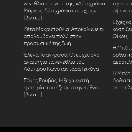
γενέθλια του γιου της: «Δύο χρόνια
την τρά
Μάρκος, δύο χρόνια ευτυχίας»
άφηνε π
[βίντεο]
Είχες κ
Ζέτα Μακρυπούλια: Αποκάλυψε τι
κοστίζει
απολαμβάνει πολύ στην
Οίκου;
προσωπική της ζωή
Η Μπέτι,
Έλενα Τσαγκρινού: Οι ευχές όλο
όρθια π
αγάπη για τα γενέθλια του
αεροπλ
Λάμπρου Κωνσταντάρα [εικόνα]
Η Μπέτι,
Σάκης Ρουβάς: Η ξεχωριστή
όρθια π
εμπειρία που έζησε στην Κύθνο
αεροπλ
[βίντεο]