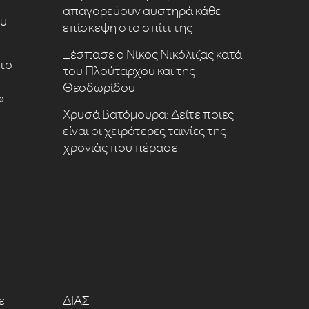
απαγορεύουν αυστηρά κάθε
ου
επίσκεψη στο σπίτι της
Ξέσπασε ο Νίκος Νικόλιζας κατά
το
του Πλούταρχου και της
Θεοδωρίδου
»
Χρυσά Βατόμουρα: Δείτε ποιες
είναι οι χειρότερες ταινίες της
χρονιάς που πέρασε
ε
ΔΙΑΣ