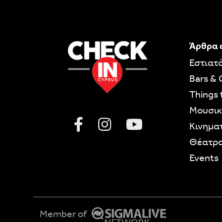
Άρθρα 
Εστιατ
Bars & 
Things 
Moυσικ
Κινημα
Θέατρ
Events
Member of