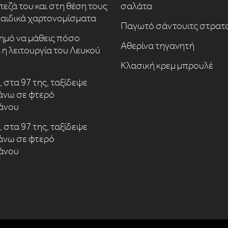
πεζά του και στη θέση τους
σαλάτα
αιδικά χαρτονομίσματα
Παγωτό σάντουιτς στρατ
αημό να μάθεις πόσο
Αθερίνα τηγανητή
 η λειτουργία του Λευκού
Κλασική κρεμ μπρουλέ
 στα 97 της, ταξίδεψε
άνω σε φτερό
άνου
 στα 97 της, ταξίδεψε
άνω σε φτερό
άνου